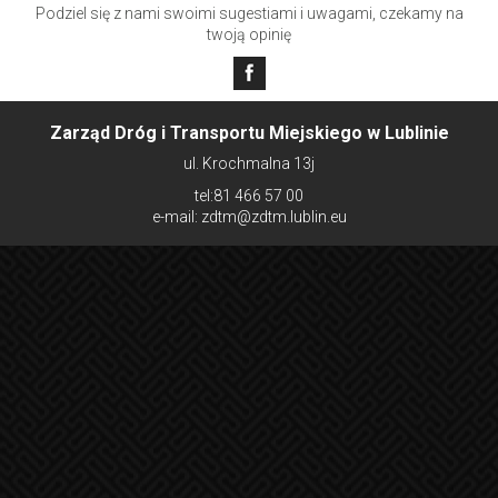
Podziel się z nami swoimi sugestiami i uwagami, czekamy na
twoją opinię
Zarząd Dróg i Transportu Miejskiego w Lublinie
ul. Krochmalna 13j
tel:81 466 57 00
e-mail: zdtm@zdtm.lublin.eu