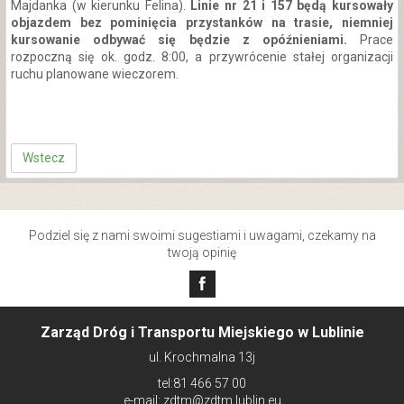
Majdanka (w kierunku Felina).
Linie nr 21 i 157 będą kursowały
objazdem bez pominięcia przystanków na trasie, niemniej
kursowanie odbywać się będzie z opóźnieniami.
Prace
rozpoczną się ok. godz. 8:00, a przywrócenie stałej organizacji
ruchu planowane wieczorem.
Wstecz
Podziel się z nami swoimi sugestiami i uwagami, czekamy na
twoją opinię
Zarząd Dróg i Transportu Miejskiego w Lublinie
ul. Krochmalna 13j
tel:81 466 57 00
e-mail: zdtm@zdtm.lublin.eu