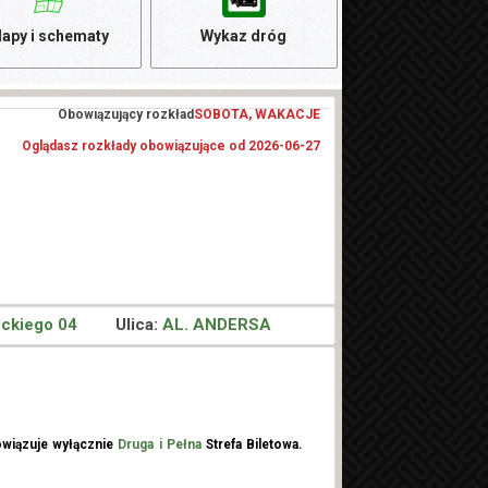
apy i schematy
Wykaz dróg
Obowiązujący rozkład
SOBOTA, WAKACJE
Oglądasz rozkłady obowiązujące od 2026-06-27
ckiego 04
Ulica:
AL. ANDERSA
wiązuje wyłącznie
Druga i Pełna
Strefa Biletowa.