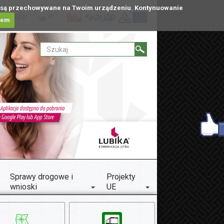
tóre są przechowywane na Twoim urządzeniu. Kontynuowanie
ublinie
PL
iem
Sprawy drogowe i
Projekty
wnioski
UE