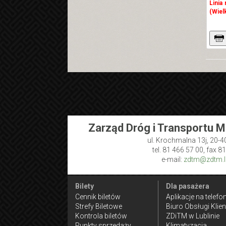
Linia
(Wiel
Zarząd Dróg i Transportu M
ul. Krochmalna 13j, 20-4
tel. 81 466 57 00, fax 8
e-mail:
zdtm@zdtm.lu
Bilety
Dla pasażera
Cennik biletów
Aplikacje na telefo
Strefy Biletowe
Biuro Obsługi Klien
Kontrola biletów
ZDiTM w Lublinie
Punkty sprzedaży
Klimatyzacja