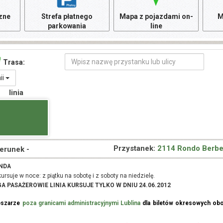
czne
Strefa płatnego
Mapa z pojazdami on-
M
parkowania
line
Trasa:
nii
linia
Przystanek:
2114 Rondo Berbe
ierunek -
NDA
kursuje w noce: z piątku na sobotę i z soboty na niedzielę.
A PASAŻEROWIE LINIA KURSUJE TYLKO W DNIU 24.06.2012
bszarze
poza granicami administracyjnymi Lublina
dla biletów okresowych obo