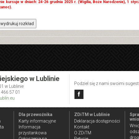
 nie kursuje w dniach: 24-26 grudnia 2025 r. (Wigilia, Boże Narodzenie), 1 styc
kanoc).
wydrukuj rozkład
iejskiego w Lublinie
Podziel się z nami swoimi suges
01 w Lublinie
1 466 57 01
blin.eu
Dla przewoźnika
ZDiTM w Lublinie
Spra
wnio
n
Karty informacyjne
Deklaracja dostępności
Wnio
ta
Informacja
Kontakt
ods
przystankowa
O ZDiTM
dro
Ogłoszenia na
Petycje