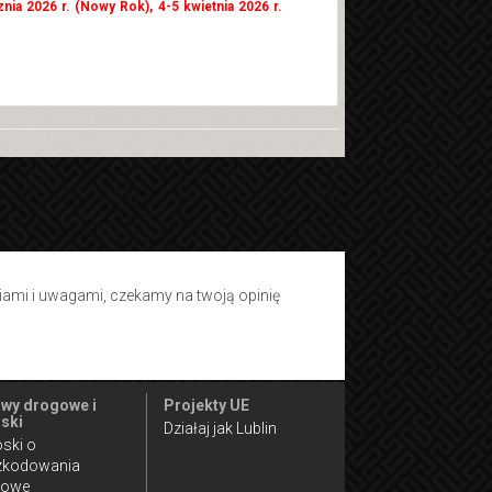
znia 2026 r. (Nowy Rok), 4-5 kwietnia 2026 r.
tiami i uwagami, czekamy na twoją opinię
wy drogowe i
Projekty UE
ski
Działaj jak Lublin
ski o
zkodowania
gowe