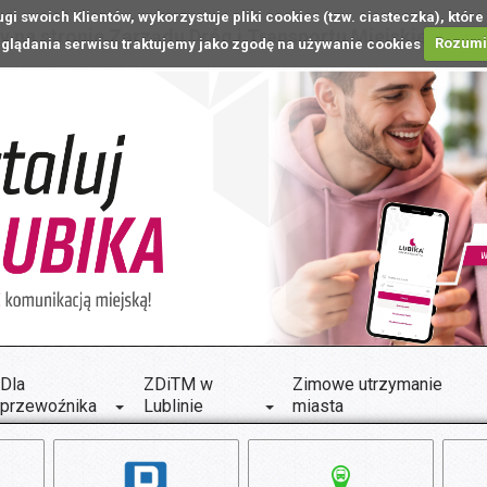
ugi swoich Klientów, wykorzystuje pliki cookies (tzw. ciasteczka), k
 na stronie Zarządu Dróg i Transportu Miejskiego w L
glądania serwisu traktujemy jako zgodę na używanie cookies
Rozum
Dla
ZDiTM w
Zimowe utrzymanie
przewoźnika
Lublinie
miasta