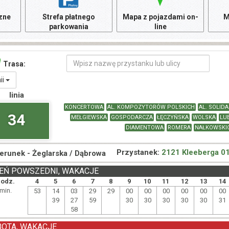
czne
Strefa płatnego
Mapa z pojazdami on-
M
parkowania
line
Trasa:
nii
linia
KONCERTOWA
AL. KOMPOZYTORÓW POLSKICH
AL. SOLID
34
MEŁGIEWSKA
GOSPODARCZA
ŁĘCZYŃSKA
WOLSKA
LU
DIAMENTOWA
ROMERA
NAŁKOWSKI
Przystanek:
2121 Kleeberga 0
ierunek -
Żeglarska / Dąbrowa
EŃ POWSZEDNI, WAKACJE
odz.
4
5
6
7
8
9
10
11
12
13
14
min.
53
14
03
29
29
00
00
00
00
00
00
39
27
59
30
30
30
30
30
31
58
BOTA, WAKACJE