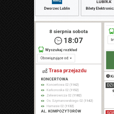
Dworzec Lublin
Bilety Elektroni
8 sierpnia sobota
18:07
li
Wyszukaj rozkład
Obowiązujące od:
Trasa przejazdu
K
KONCERTOWA
Koncertowa 02 (
1162
)
DZI
Karkonoska 02 (
1152
)
g
Zelwerowicza 02 (
1182
)
Os. Szymanowskiego 02 (
1142
)
Harnasie 02 (
1132
)
AL. KOMPOZYTORÓW
SO