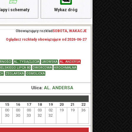
apy i schematy
Wykaz dróg
Obowiązujący rozkład
SOBOTA, WAKACJE
Oglądasz rozkłady obowiązujące od 2026-06-27
ARNOŚCI
AL. TYSIĄCLECIA
LWOWSKA
AL. ANDERSA
BELSKIEGO LIPCA 80
DWORCOWA
KROCHMALNA
CH
ŻEGLARSKA
OSMOLICKA
1
Ulica:
AL. ANDERSA
15
16
17
18
19
20
21
22
00
00
00
03
02
19
19
36
30
30
33
32
32