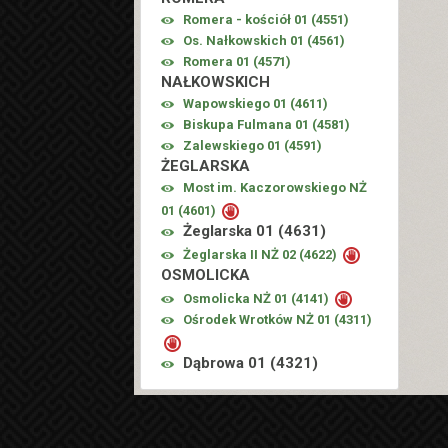
Romera - kościół 01 (
4551
)
Os. Nałkowskich 01 (
4561
)
Romera 01 (
4571
)
NAŁKOWSKICH
Wapowskiego 01 (
4611
)
Biskupa Fulmana 01 (
4581
)
Zalewskiego 01 (
4591
)
ŻEGLARSKA
Most im. Kaczorowskiego NŻ
01 (
4601
)
Żeglarska 01 (
4631
)
Żeglarska II NŻ 02 (
4622
)
OSMOLICKA
Osmolicka NŻ 01 (
4141
)
Ośrodek Wrotków NŻ 01 (
4311
)
Dąbrowa 01 (
4321
)