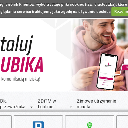
ugi swoich Klientów, wykorzystuje pliki cookies (tzw. ciasteczka), k
 na stronie Zarządu Dróg i Transportu Miejskiego w L
glądania serwisu traktujemy jako zgodę na używanie cookies
Rozum
Dla
ZDiTM w
Zimowe utrzymanie
przewoźnika
Lublinie
miasta