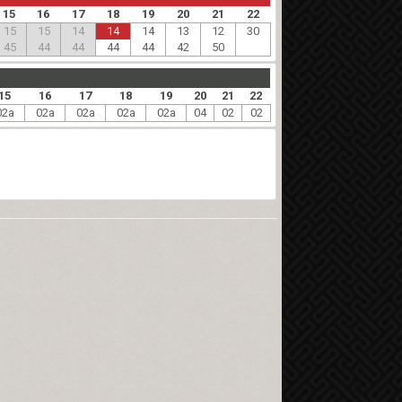
15
16
17
18
19
20
21
22
15
15
14
14
14
13
12
30
45
44
44
44
44
42
50
15
16
17
18
19
20
21
22
02a
02a
02a
02a
02a
04
02
02