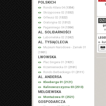
POLSKICH
Rondo Kilara 04 (
1354
)
Skrzypcowa 02 (
1332
)
Orfeusz 02 (
1322
)
DZI
Oratoryjna 02 (
1312
)
g
Paganiniego 04 (
1304
)
m
AL. SOLIDARNOŚCI
Lubomelska 02 (
1242
)
LEGE
AL. TYSIĄCLECIA
a - k
Muzeum Narodowe - Zamek 01
(
1901
)
LWOWSKA
Plac Singera 01 (
1921
)
Krzemieniecka 01 (
2101
)
Rondo Berbeckiego 01 (
2111
)
AL. ANDERSA
Kleeberga 01 (
2121
)
Kalinowszczyzna 03 (
2513
)
MEŁGIEWSKA
Montażowa 01 (
2521
)
GOSPODARCZA