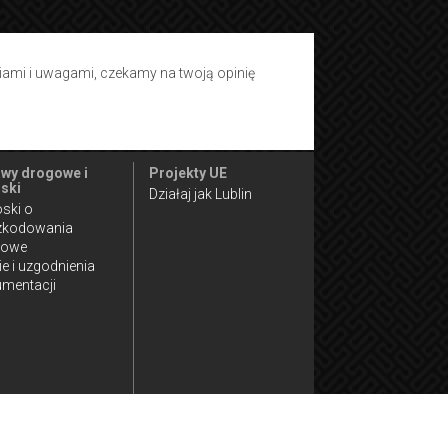
tiami i uwagami, czekamy na twoją opinię
wy drogowe i
Projekty UE
ski
Działaj jak Lublin
ski o
zkodowania
gowe
ie i uzgodnienia
mentacji