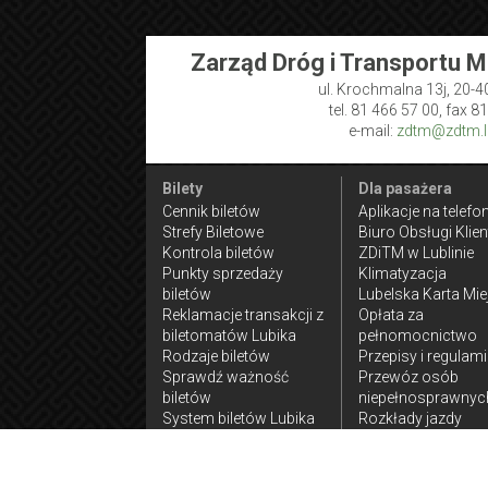
Zarząd Dróg i Transportu M
ul. Krochmalna 13j, 20-4
tel. 81 466 57 00, fax 8
e-mail:
zdtm@zdtm.lu
Bilety
Dla pasażera
Cennik biletów
Aplikacje na telefo
Strefy Biletowe
Biuro Obsługi Klien
Kontrola biletów
ZDiTM w Lublinie
Punkty sprzedaży
Klimatyzacja
biletów
Lubelska Karta Mie
Reklamacje transakcji z
Opłata za
biletomatów Lubika
pełnomocnictwo
Rodzaje biletów
Przepisy i regulam
Sprawdź ważność
Przewóz osób
biletów
niepełnosprawnyc
System biletów Lubika
Rozkłady jazdy
komunikacji
zamiejskiej
Ulgi w przejazdach