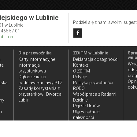
iejskiego w Lublinie
Podziel się z nami swoimi suges
01 w Lublinie
1 466 57 01
blin.eu
Dla przewoźnika
ZDiTM w Lublinie
Spra
wnio
n
Karty informacyjne
Deklaracja dostępności
Wnio
ta
Informacja
Kontakt
ods
przystankowa
O ZDiTM
dro
Ogłoszenia na
Petycje
Opin
jska
podstawie ustawy PTZ
Polityka prywatności
doku
Zasady korzystania z
RODO
przystanków i Dworca
Współpraca z Radami
iny
Lublin
Dzielnic
Rejestr Umów
h
Ulgi w spłacie
należności
publicznoprawnych