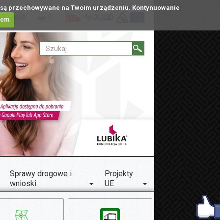
tóre są przechowywane na Twoim urządzeniu. Kontynuowanie
ublinie
PL
iem
Sprawy drogowe i
Projekty
wnioski
UE