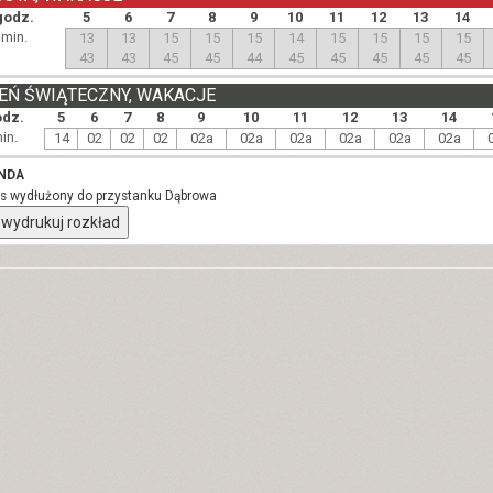
godz.
5
6
7
8
9
10
11
12
13
14
min.
13
13
15
15
15
14
15
15
15
15
43
43
45
45
44
45
45
45
45
45
EŃ ŚWIĄTECZNY, WAKACJE
odz.
5
6
7
8
9
10
11
12
13
14
in.
14
02
02
02
02a
02a
02a
02a
02a
02a
NDA
urs wydłużony do przystanku Dąbrowa
wydrukuj rozkład