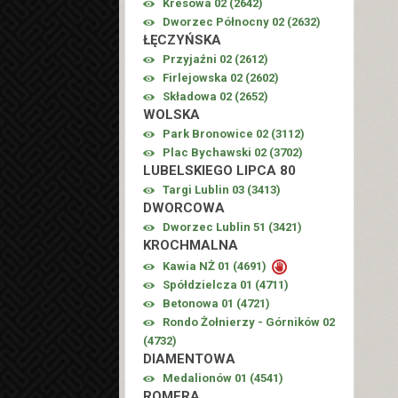
Kresowa 02 (
2642
)
Dworzec Północny 02 (
2632
)
ŁĘCZYŃSKA
Przyjaźni 02 (
2612
)
Firlejowska 02 (
2602
)
Składowa 02 (
2652
)
WOLSKA
Park Bronowice 02 (
3112
)
Plac Bychawski 02 (
3702
)
LUBELSKIEGO LIPCA 80
Targi Lublin 03 (
3413
)
DWORCOWA
Dworzec Lublin 51 (
3421
)
KROCHMALNA
Kawia NŻ 01 (
4691
)
Spółdzielcza 01 (
4711
)
Betonowa 01 (
4721
)
Rondo Żołnierzy - Górników 02
(
4732
)
DIAMENTOWA
Medalionów 01 (
4541
)
ROMERA