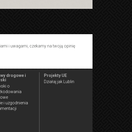
tiami i uwagami, czekamy na twoją opinię
wy drogowe i
Projekty UE
ski
Działaj jak Lublin
ski o
zkodowania
gowe
ie i uzgodnienia
mentacji