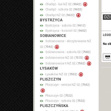
Charlęż - las NŻ 02 (
9642
)
Charlęż - szkoła 02 (
9632
)
Charlęż NŻ 02 (
9622
)
DZI
BYSTRZYCA
Bystrzyca - szkoła 02 (
9612
)
Bystrzyca - kościół 02 (
9602
)
LEGE
SOBIANOWICE
Sobianowice - skrzyżowanie NŻ
Na o
02 (
7592
)
Sobianowice - szkoła 02 (
7582
)
Sobianowice NŻ 02 (
7572
)
Sobianowice II NŻ 02 (
7562
)
ŁYSAKÓW
Łysaków NŻ 02 (
7552
)
PLISZCZYN
Pliszczyn - remiza NŻ 02 (
7542
)
Pliszczyn 02 (
7522
)
Pliszczyn - szkoła 02 (
7532
)
PLISZCZYŃSKA