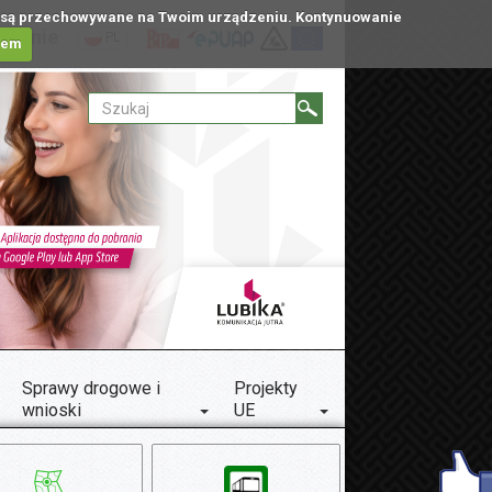
tóre są przechowywane na Twoim urządzeniu. Kontynuowanie
ublinie
PL
iem
Sprawy drogowe i
Projekty
wnioski
UE