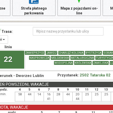
czne
Strefa płatnego
Mapa z pojazdami on-
M
parkowania
line
Trasa:
nii
linia
ZAWIEPRZYCE
JAWIDZ
CHARLĘŻ-KOLONIA
BYSTRZYCA
SOBIA
22
KASPROWICZA
MEŁGIEWSKA
METALURGICZNA
TURYSTYCZ
WODOPOJNA
KRÓLEWSKA
ZAMOJSKA
L
Przystanek:
2502 Tatarska 02
ierunek -
Dworzec Lublin
EŃ POWSZEDNI, WAKACJE
godz.
4
5
6
7
8
9
10
11
12
13
min.
58
44
14
16
28
44
20
25
25
25
41
44
BOTA, WAKACJE
godz.
5
7
9
11
12