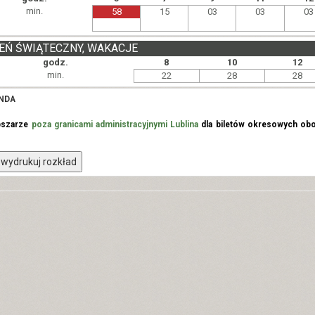
min.
58
15
03
03
03
EŃ ŚWIĄTECZNY, WAKACJE
godz.
8
10
12
min.
22
28
28
NDA
bszarze
poza granicami administracyjnymi Lublina
dla biletów okresowych obo
wydrukuj rozkład