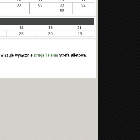
03
03
03
32
55
14
16
21
28
20
19
wiązuje wyłącznie
Druga i Pełna
Strefa Biletowa.