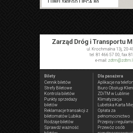
LUBELSKIEGO LIPCA 80
Rondo Lubelskiego Lipca 03
(
3103
)
Targi Lublin 03 (
3413
)
DWORCOWA
Dworzec Lublin 53 (
3423
)
Zarząd Dróg i Transportu M
ul. Krochmalna 13j, 20-4
tel. 81 466 57 00, fax 8
e-mail:
zdtm@zdtm.lu
Bilety
Dla pasażera
Cennik biletów
Aplikacje na telefo
Strefy Biletowe
Biuro Obsługi Klien
Kontrola biletów
ZDiTM w Lublinie
Punkty sprzedaży
Klimatyzacja
biletów
Lubelska Karta Mie
Reklamacje transakcji z
Opłata za
biletomatów Lubika
pełnomocnictwo
Rodzaje biletów
Przepisy i regulam
Sprawdź ważność
Przewóz osób