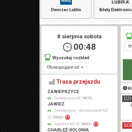
Dworzec Lublin
Bilety Elektroni
8 sierpnia sobota
00:48
li
Wyszukaj rozkład
Obowiązujące od:
Trasa przejazdu
K
ZAWIEPRZYCE
Zawieprzyce 02 (
9672
)
DZI
JAWIDZ
Zawieprzyce - skrzyżowanie NŻ
02 (
9662
)
Jawidz II NŻ 02 (
9652
)
SO
CHARLĘŻ-KOLONIA