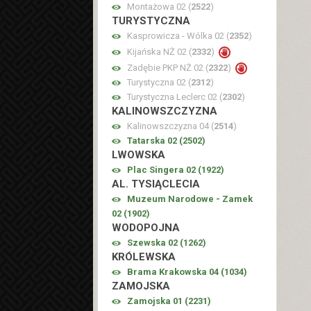
Montażowa 02 (
2522
)
TURYSTYCZNA
Kasprowicza - Wólka 02 (
2352
)
Kijańska NŻ 02 (
2332
)
Zadębie PKP NŻ 02 (
2322
)
Turystyczna 02 (
2312
)
Turystyczna Leclerc 02 (
2302
)
KALINOWSZCZYZNA
Kalinowszczyzna 04 (
2514
)
Tatarska 02 (
2502
)
LWOWSKA
Plac Singera 02 (
1922
)
AL. TYSIĄCLECIA
Muzeum Narodowe - Zamek
02 (
1902
)
WODOPOJNA
Szewska 02 (
1262
)
KRÓLEWSKA
Brama Krakowska 04 (
1034
)
ZAMOJSKA
Zamojska 01 (
2231
)