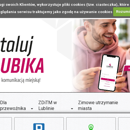
ugi swoich Klientów, wykorzystuje pliki cookies (tzw. ciasteczka), k
 na stronie Zarządu Dróg i Transportu Miejskiego w L
glądania serwisu traktujemy jako zgodę na używanie cookies
Rozum
Dla
ZDiTM w
Zimowe utrzymanie
przewoźnika
Lublinie
miasta