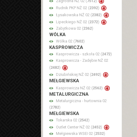
Zagrodna NŻ 02 (
7512
)
Rudnik PKP NŻ 02 (
2392
)
Łysakowska NŻ 02 (
2382
)
Lipeckiego NŻ 02 (
2372
)
Zabytkowa 02 (
2362
)
WÓLKA
Wólka 02 (
7602
)
KASPROWICZA
Kasprowicza - szkoła 02 (
2472
)
Kasprowicza - Zadębie NŻ 02
(
2482
)
Dziubińskiej NŻ 02 (
2492
)
MEŁGIEWSKA
Kasprowicza NŻ 02 (
2562
)
METALURGICZNA
Metalurgiczna - hurtownia 02
(
2782
)
MEŁGIEWSKA
Tokarska 02 (
2542
)
Outlet Center NŻ 02 (
2452
)
Mełgiewska WSEI 02 (
2532
)