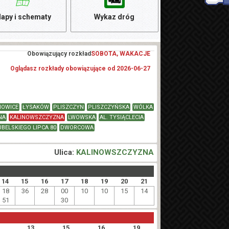
apy i schematy
Wykaz dróg
Obowiązujący rozkład
SOBOTA, WAKACJE
Oglądasz rozkłady obowiązujące od 2026-06-27
NOWICE
ŁYSAKÓW
PLISZCZYN
PLISZCZYŃSKA
WÓLKA
NA
KALINOWSZCZYZNA
LWOWSKA
AL. TYSIĄCLECIA
UBELSKIEGO LIPCA 80
DWORCOWA
Ulica:
KALINOWSZCZYZNA
14
15
16
17
18
19
20
21
18
36
28
00
10
10
15
14
51
30
13
15
16
19