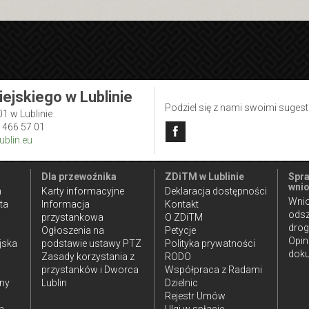
iejskiego w Lublinie
Podziel się z nami swoimi suges
01 w Lublinie
1 466 57 01
blin.eu
Dla przewoźnika
ZDiTM w Lublinie
Spra
wnio
n
Karty informacyjne
Deklaracja dostępności
Wnio
ta
Informacja
Kontakt
ods
przystankowa
O ZDiTM
dro
Ogłoszenia na
Petycje
Opin
jska
podstawie ustawy PTZ
Polityka prywatności
doku
Zasady korzystania z
RODO
przystanków i Dworca
Współpraca z Radami
iny
Lublin
Dzielnic
Rejestr Umów