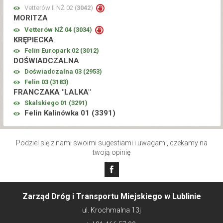
Vetterów II NŻ 02 (
3042
)
MORITZA
Vetterów NŻ 04 (
3034
)
KRĘPIECKA
Felin Europark 02 (
3012
)
DOŚWIADCZALNA
Doświadczalna 03 (
2953
)
Felin 03 (
3183
)
FRANCZAKA "LALKA"
Skalskiego 01 (
3291
)
Felin Kalinówka 01 (
3391
)
Podziel się z nami swoimi sugestiami i uwagami, czekamy na
twoją opinię
Zarząd Dróg i Transportu Miejskiego w Lublinie
ul. Krochmalna 13j