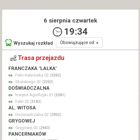
6 sierpnia czwartek
19:34
Obowiązujące od:
Wyszukaj rozkład
Trasa przejazdu
FRANCZAKA "LALKA"
Felin Kalinówka 02 (
3392
)
Skalskiego 02 (
3292
)
DOŚWIADCZALNA
Instytut Agrofizyki 01 (
3281
)
Felin 02 (
3182
)
AL. WITOSA
Doświadczalna 02 (
2952
)
GRYGOWEJ
Grygowej 03 (
2943
)
PANCERNIAKÓW