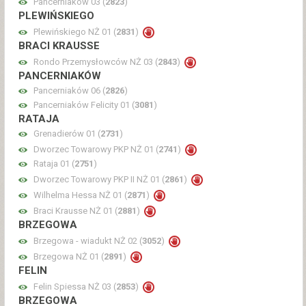
Pancerniaków 03 (
2823
)
PLEWIŃSKIEGO
Plewińskiego NŻ 01 (
2831
)
BRACI KRAUSSE
Rondo Przemysłowców NŻ 03 (
2843
)
PANCERNIAKÓW
Pancerniaków 06 (
2826
)
Pancerniaków Felicity 01 (
3081
)
RATAJA
Grenadierów 01 (
2731
)
Dworzec Towarowy PKP NŻ 01 (
2741
)
Rataja 01 (
2751
)
Dworzec Towarowy PKP II NŻ 01 (
2861
)
Wilhelma Hessa NŻ 01 (
2871
)
Braci Krausse NŻ 01 (
2881
)
BRZEGOWA
Brzegowa - wiadukt NŻ 02 (
3052
)
Brzegowa NŻ 01 (
2891
)
FELIN
Felin Spiessa NŻ 03 (
2853
)
BRZEGOWA