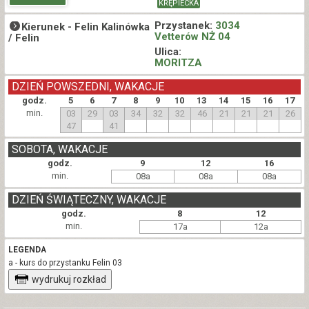
KRĘPIECKA
Przystanek:
3034
Kierunek -
Felin Kalinówka
Vetterów NŻ 04
/ Felin
Ulica:
MORITZA
DZIEŃ POWSZEDNI, WAKACJE
godz.
5
6
7
8
9
10
13
14
15
16
17
min.
03
29
03
34
32
32
46
21
21
21
26
47
41
SOBOTA, WAKACJE
godz.
9
12
16
min.
08a
08a
08a
DZIEŃ ŚWIĄTECZNY, WAKACJE
godz.
8
12
min.
17a
12a
LEGENDA
a - kurs do przystanku Felin 03
wydrukuj rozkład