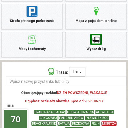
Strefa płatnego parkowania
Mapa z pojazdami on-line
Mapy i schematy
Wykaz dróg
linii
Trasa:
Obowiązujący rozkład
DZIEŃ POWSZEDNI, WAKACJE
Oglądasz rozkłady obowiązujące od 2026-06-27
linia
FRANCZAKA "LALKA"
DOŚWIADCZALNA
AL. WITOSA
70
GRYGOWEJ
PANCERNIAKÓW
PLEWIŃSKIEGO
BRACI KRAUSSE
RATAJA
BRZEGOWA
FELIN
MORITZA