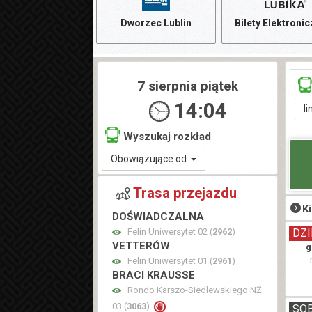
Dworzec Lublin
Bilety Elektroni
7 sierpnia piątek
14:04
li
Wyszukaj rozkład
Obowiązujące od:
Trasa przejazdu
K
DOŚWIADCZALNA
Felin Uniwersytet 02 (
2962
)
DZI
VETTERÓW
g
Felin Uniwersytet 01 (
2961
)
BRACI KRAUSSE
Rondo Karszo-Siedlewskiego NŻ
03 (
3063
)
SO