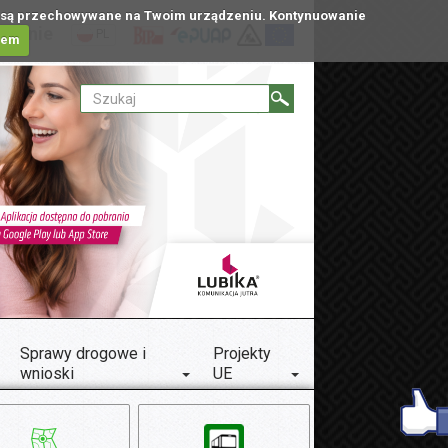
tóre są przechowywane na Twoim urządzeniu. Kontynuowanie
ublinie
PL
iem
Sprawy drogowe i
Projekty
wnioski
UE