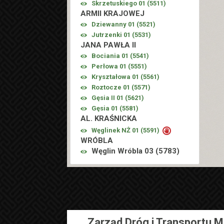
Skrzetuskiego 01 (
5511
)
ARMII KRAJOWEJ
Dziewanny 01 (
5521
)
Jutrzenki 01 (
5531
)
JANA PAWŁA II
Bociania 01 (
5541
)
Perłowa 01 (
5551
)
Kryształowa 01 (
5561
)
Roztocze 01 (
5571
)
Gęsia II 01 (
5621
)
Gęsia 01 (
5581
)
AL. KRAŚNICKA
Węglinek NŻ 01 (
5591
)
WRÓBLA
Węglin Wróbla 03 (
5783
)
Zarząd Dróg i Transportu M