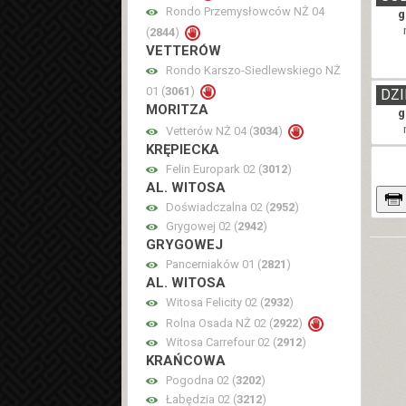
Rondo Przemysłowców NŻ 04
g
(
2844
)
VETTERÓW
Rondo Karszo-Siedlewskiego NŻ
01 (
3061
)
DZI
MORITZA
g
Vetterów NŻ 04 (
3034
)
KRĘPIECKA
Felin Europark 02 (
3012
)
AL. WITOSA
Doświadczalna 02 (
2952
)
Grygowej 02 (
2942
)
GRYGOWEJ
Pancerniaków 01 (
2821
)
AL. WITOSA
Witosa Felicity 02 (
2932
)
Rolna Osada NŻ 02 (
2922
)
Witosa Carrefour 02 (
2912
)
KRAŃCOWA
Pogodna 02 (
3202
)
Łabędzia 02 (
3212
)