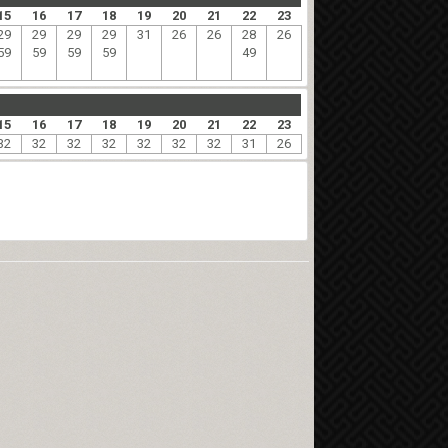
15
16
17
18
19
20
21
22
23
29
29
29
29
31
26
26
28
26
59
59
59
59
49
15
16
17
18
19
20
21
22
23
32
32
32
32
32
32
32
31
26