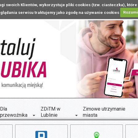
ugi swoich Klientów, wykorzystuje pliki cookies (tzw. ciasteczka), k
 na stronie Zarządu Dróg i Transportu Miejskiego w L
glądania serwisu traktujemy jako zgodę na używanie cookies
Rozum
Dla
ZDiTM w
Zimowe utrzymanie
przewoźnika
Lublinie
miasta