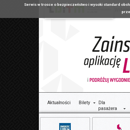
Serwis w trosce o bezpieczeństwo i wysoki standard obsł
Witamy
prze
Aktualności
Bilety
Dla
pasażera