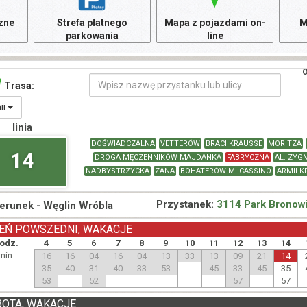
czne
Strefa płatnego
Mapa z pojazdami on-
M
parkowania
line
O
Trasa:
nii
linia
DOŚWIADCZALNA
VETTERÓW
BRACI KRAUSSE
MORITZA
14
DROGA MĘCZENNIKÓW MAJDANKA
FABRYCZNA
AL. ZYG
NADBYSTRZYCKA
ZANA
BOHATERÓW M. CASSINO
ARMII 
Przystanek:
3114 Park Bronow
ierunek -
Węglin Wróbla
EŃ POWSZEDNI, WAKACJE
odz.
4
5
6
7
8
9
10
11
12
13
14
min.
16
16
04
16
04
13
33
13
09
21
14
35
40
31
40
33
53
45
33
45
35
53
52
57
57
BOTA, WAKACJE