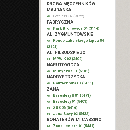
DROGA MĘCZENNIKÓW
MAJDANKA
Lotnicza 02 (
3122
)
FABRYCZNA
Park Bronowice 04 (
3114
)
AL. ZYGMUNTOWSKIE
Rondo Lubelskiego Lipca 04
(
3104
)
AL. PIŁSUDSKIEGO
MPWiK 02 (
3402
)
NARUTOWICZA
Muzyczna 01 (
5101
)
NADBYSTRZYCKA
Politechnika 01 (
5111
)
ZANA
Brzeskiej II 01 (
5471
)
Brzeskiej 01 (
5401
)
ZUS 06 (
5416
)
Jana Sawy 02 (
5432
)
BOHATERÓW M. CASSINO
Zana Leclerc 01 (
5441
)