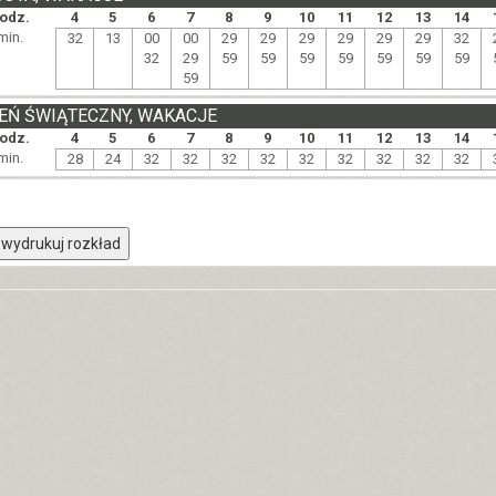
odz.
4
5
6
7
8
9
10
11
12
13
14
min.
32
13
00
00
29
29
29
29
29
29
32
32
29
59
59
59
59
59
59
59
59
EŃ ŚWIĄTECZNY, WAKACJE
odz.
4
5
6
7
8
9
10
11
12
13
14
min.
28
24
32
32
32
32
32
32
32
32
32
wydrukuj rozkład