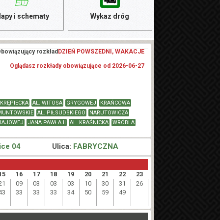
apy i schematy
Wykaz dróg
bowiązujący rozkład
DZIEŃ POWSZEDNI, WAKACJE
Oglądasz rozkłady obowiązujące od 2026-06-27
KRĘPIECKA
AL. WITOSA
GRYGOWEJ
KRAŃCOWA
MUNTOWSKIE
AL. PIŁSUDSKIEGO
NARUTOWICZA
KRAJOWEJ
JANA PAWŁA II
AL. KRAŚNICKA
WRÓBLA
ice 04
Ulica:
FABRYCZNA
15
16
17
18
19
20
21
22
23
21
09
03
03
03
10
30
31
26
43
33
33
33
34
50
59
49