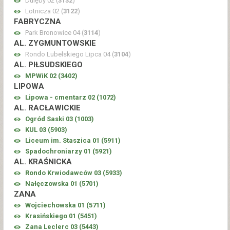
Dulęby 02 (
3132
)
Lotnicza 02 (
3122
)
FABRYCZNA
Park Bronowice 04 (
3114
)
AL. ZYGMUNTOWSKIE
Rondo Lubelskiego Lipca 04 (
3104
)
AL. PIŁSUDSKIEGO
MPWiK 02 (
3402
)
LIPOWA
Lipowa - cmentarz 02 (
1072
)
AL. RACŁAWICKIE
Ogród Saski 03 (
1003
)
KUL 03 (
5903
)
Liceum im. Staszica 01 (
5911
)
Spadochroniarzy 01 (
5921
)
AL. KRAŚNICKA
Rondo Krwiodawców 03 (
5933
)
Nałęczowska 01 (
5701
)
ZANA
Wojciechowska 01 (
5711
)
Krasińskiego 01 (
5451
)
Zana Leclerc 03 (
5443
)