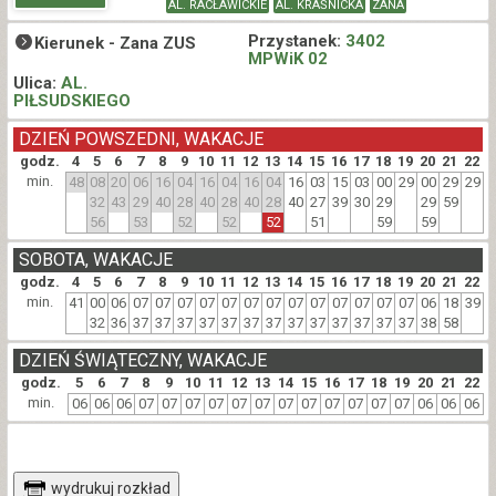
AL. RACŁAWICKIE
AL. KRAŚNICKA
ZANA
Przystanek:
3402
Kierunek -
Zana ZUS
MPWiK 02
Ulica:
AL.
PIŁSUDSKIEGO
DZIEŃ POWSZEDNI, WAKACJE
godz.
4
5
6
7
8
9
10
11
12
13
14
15
16
17
18
19
20
21
22
min.
48
08
20
06
16
04
16
04
16
04
16
03
15
03
00
29
00
29
29
32
43
29
40
28
40
28
40
28
40
27
39
30
29
29
59
56
53
52
52
52
51
59
59
SOBOTA, WAKACJE
godz.
4
5
6
7
8
9
10
11
12
13
14
15
16
17
18
19
20
21
22
min.
41
00
06
07
07
07
07
07
07
07
07
07
07
07
07
07
06
18
39
32
36
37
37
37
37
37
37
37
37
37
37
37
37
37
38
58
DZIEŃ ŚWIĄTECZNY, WAKACJE
godz.
5
6
7
8
9
10
11
12
13
14
15
16
17
18
19
20
21
22
min.
06
06
06
07
07
07
07
07
07
07
07
07
07
07
07
06
06
06
wydrukuj rozkład