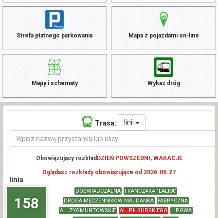
Strefa płatnego parkowania
Mapa z pojazdami on-line
Mapy i schematy
Wykaz dróg
linii
Trasa:
Obowiązujący rozkład
DZIEŃ POWSZEDNI, WAKACJE
Oglądasz rozkłady obowiązujące od 2026-06-27
linia
DOŚWIADCZALNA
FRANCZAKA "LALKA"
158
DROGA MĘCZENNIKÓW MAJDANKA
FABRYCZNA
AL. ZYGMUNTOWSKIE
AL. PIŁSUDSKIEGO
LIPOWA