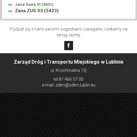
Jana Sawy 01 (
5431
)
Zana ZUS 03 (
5423
)
Podziel się z nami swoimi sugestiami i uwagami, czekamy na
twoją opinię
Zarząd Dróg i Transportu Miejskiego w Lublinie
ul. Krochmalna 13j
tel:81 466 57 00
e-mail: zdtm@zdtm.lublin.eu