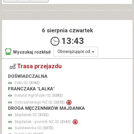
6 sierpnia czwartek
13:43
Obowiązujące od:
Wyszukaj rozkład
Trasa przejazdu
DOŚWIADCZALNA
Felin 02 (
3182
)
FRANCZAKA "LALKA"
Instytut Agrofizyki 02 (
3282
)
Dobrzańskiego NŻ 02 (
3272
)
DROGA MĘCZENNIKÓW MAJDANKA
Majdanek 02 (
3152
)
Majdanek - pomnik NŻ 02 (
3142
)
Sulisławicka 02 (
3372
)