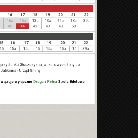
16
17
18
19
20
21
22
a
16a
15a
13a
13a
11a
18a
39a
45
44
43
43
40
58
15
16
17
18
19
20
21
22
15
15a
15a
15
15a
15a
14
39a
 przystanku Głuszczyzna, c - kurs wydłużony do
u Jabłonna - Urząd Gminy
wiązuje wyłącznie
Druga i Pełna
Strefa Biletowa.