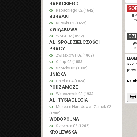
RAPACKIEGO
SO
Rapackiego 02 (
1642
)
go
BURSAKI
m
Bursaki 02 (
1652
)
ZWIĄZKOWA
DZI
WSPA 02 (
1632
)
AL. SPÓŁDZIELCZOŚCI
go
m
PRACY
Związkowa 02 (
1862
)
LEGE
Olimp 02 (
1852
)
a - k
Sapiehy 02 (
1832
)
przys
UNICKA
Unicka 04 (
1824
)
Na o
PODZAMCZE
Walecznych 02 (
1932
)
AL. TYSIĄCLECIA
Muzeum Narodowe - Zamek 02
(
1902
)
WODOPOJNA
Szewska 02 (
1262
)
KRÓLEWSKA