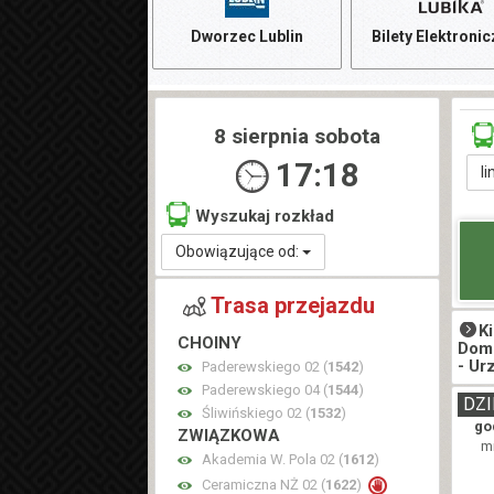
Dworzec Lublin
Bilety Elektroni
8 sierpnia sobota
17:18
li
Wyszukaj rozkład
Obowiązujące od:
Trasa przejazdu
K
CHOINY
Domi
- Ur
Paderewskiego 02 (
1542
)
Paderewskiego 04 (
1544
)
DZI
Śliwińskiego 02 (
1532
)
go
ZWIĄZKOWA
mi
Akademia W. Pola 02 (
1612
)
Ceramiczna NŻ 02 (
1622
)