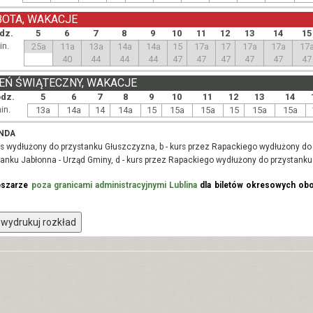
BOTA, WAKACJE
dz.
5
6
7
8
9
10
11
12
13
14
15
in.
25a
11a
13a
14a
14a
15
17a
17
17a
17a
17
40
44
44
44
47
47
47
47
47
47
EŃ ŚWIĄTECZNY, WAKACJE
dz.
5
6
7
8
9
10
11
12
13
14
in.
13a
14a
14
14a
15
15a
15a
15
15a
15a
NDA
urs wydłużony do przystanku Głuszczyzna, b - kurs przez Rapackiego wydłużony do
tanku Jabłonna - Urząd Gminy, d - kurs przez Rapackiego wydłużony do przystank
bszarze
poza granicami administracyjnymi Lublina
dla biletów okresowych obo
wydrukuj rozkład