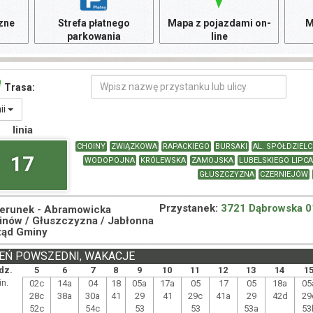
czne
Strefa płatnego
Mapa z pojazdami on-
M
parkowania
line
Trasa:
nii
linia
CHOINY
ZWIĄZKOWA
RAPACKIEGO
BURSAKI
AL. SPÓŁDZIEL
17
WODOPOJNA
KRÓLEWSKA
ZAMOJSKA
LUBELSKIEGO LIPCA
GŁUSZCZYZNA
CZERNIEJÓW
Przystanek:
3721 Dąbrowska 0
ierunek -
Abramowicka
nów / Głuszczyzna / Jabłonna
ząd Gminy
EŃ POWSZEDNI, WAKACJE
dz.
5
6
7
8
9
10
11
12
13
14
1
n.
02c
14a
04
18
05a
17a
05
17
05
18a
05
28c
38a
30a
41
29
41
29c
41a
29
42d
29
52c
54c
53
53
53a
53