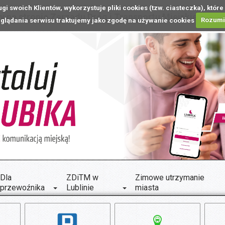
ugi swoich Klientów, wykorzystuje pliki cookies (tzw. ciasteczka), k
 na stronie Zarządu Dróg i Transportu Miejskiego w L
glądania serwisu traktujemy jako zgodę na używanie cookies
Rozum
Dla
ZDiTM w
Zimowe utrzymanie
przewoźnika
Lublinie
miasta