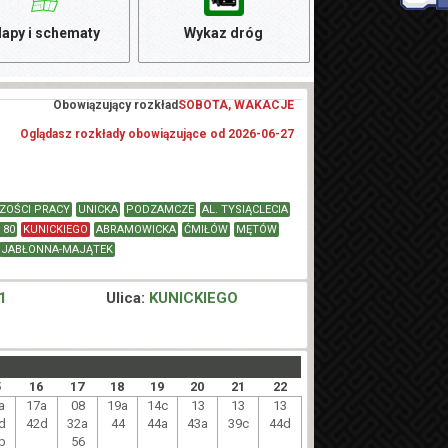
apy i schematy
Wykaz dróg
Obowiązujący rozkład
SOBOTA, WAKACJE
Oglądasz rozkłady obowiązujące od 2026-06-27
CZOŚCI PRACY
UNICKA
PODZAMCZE
AL. TYSIĄCLECIA
 80
KUNICKIEGO
ABRAMOWICKA
ĆMIŁÓW
MĘTÓW
JABŁONNA-MAJĄTEK
1
Ulica:
KUNICKIEGO
5
16
17
18
19
20
21
22
a
17a
08
19a
14c
13
13
13
d
42d
32a
44
44a
43a
39c
44d
b
56