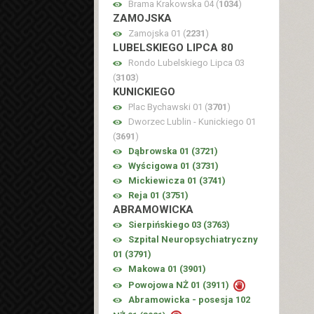
Brama Krakowska 04 (
1034
)
ZAMOJSKA
Zamojska 01 (
2231
)
LUBELSKIEGO LIPCA 80
Rondo Lubelskiego Lipca 03
(
3103
)
KUNICKIEGO
Plac Bychawski 01 (
3701
)
Dworzec Lublin - Kunickiego 01
(
3691
)
Dąbrowska 01 (
3721
)
Wyścigowa 01 (
3731
)
Mickiewicza 01 (
3741
)
Reja 01 (
3751
)
ABRAMOWICKA
Sierpińskiego 03 (
3763
)
Szpital Neuropsychiatryczny
01 (
3791
)
Makowa 01 (
3901
)
Powojowa NŻ 01 (
3911
)
Abramowicka - posesja 102