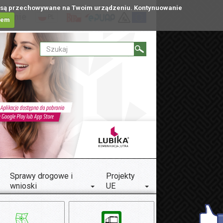
tóre są przechowywane na Twoim urządzeniu. Kontynuowanie
ublinie
PL
iem
Sprawy drogowe i
Projekty
wnioski
UE