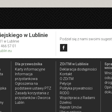
iejskiego w Lublinie
Podziel się z nami swoimi suges
01 w Lublinie
1 466 57 01
blin.eu
Dla przewoźnika
ZDiTM w Lublinie
Spra
wnio
n
Karty informacyjne
Deklaracja dostępności
Wnio
ta
Informacja
Kontakt
ods
przystankowa
O ZDiTM
dro
Ogłoszenia na
Petycje
Opin
jska
podstawie ustawy PTZ
Polityka prywatności
doku
Zasady korzystania z
RODO
przystanków i Dworca
Współpraca z Radami
iny
Lublin
Dzielnic
Rejestr Umów