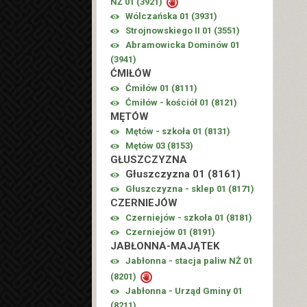
NŻ 01 (
3921
)
Wólczańska 01 (
3931
)
Strojnowskiego II 01 (
3551
)
Abramowicka Dominów 01
(
3941
)
ĆMIŁÓW
Ćmiłów 01 (
8111
)
Ćmiłów - kościół 01 (
8121
)
MĘTÓW
Mętów - szkoła 01 (
8131
)
Mętów 03 (
8153
)
GŁUSZCZYZNA
Głuszczyzna 01 (
8161
)
Głuszczyzna - sklep 01 (
8171
)
CZERNIEJÓW
Czerniejów - szkoła 01 (
8181
)
Czerniejów 01 (
8191
)
JABŁONNA-MAJĄTEK
Jabłonna - stacja paliw NŻ 01
(
8201
)
Jabłonna - Urząd Gminy 01
(
8211
)