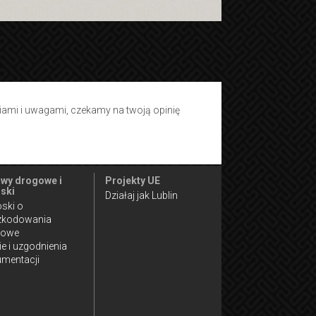
tiami i uwagami, czekamy na twoją opinię
wy drogowe i
Projekty UE
ski
Działaj jak Lublin
ski o
zkodowania
gowe
ie i uzgodnienia
mentacji