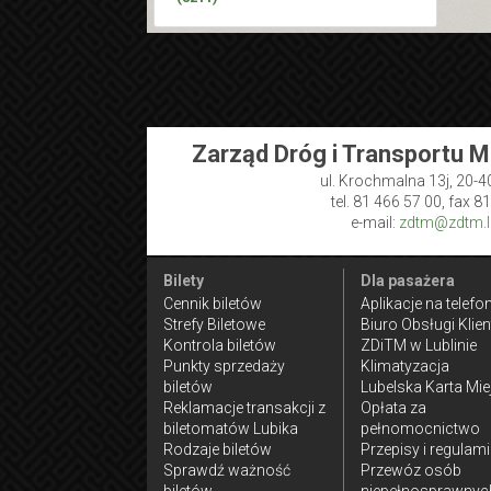
Jabłonna - Urząd Gminy 03
(
8213
)
Zarząd Dróg i Transportu M
ul. Krochmalna 13j, 20-4
tel. 81 466 57 00, fax 8
e-mail:
zdtm@zdtm.lu
Bilety
Dla pasażera
Cennik biletów
Aplikacje na telefo
Strefy Biletowe
Biuro Obsługi Klien
Kontrola biletów
ZDiTM w Lublinie
Punkty sprzedaży
Klimatyzacja
biletów
Lubelska Karta Mie
Reklamacje transakcji z
Opłata za
biletomatów Lubika
pełnomocnictwo
Rodzaje biletów
Przepisy i regulam
Sprawdź ważność
Przewóz osób