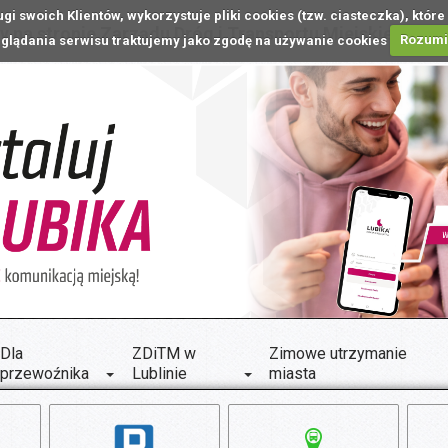
ugi swoich Klientów, wykorzystuje pliki cookies (tzw. ciasteczka), k
 na stronie Zarządu Dróg i Transportu Miejskiego w L
glądania serwisu traktujemy jako zgodę na używanie cookies
Rozum
Dla
ZDiTM w
Zimowe utrzymanie
przewoźnika
Lublinie
miasta