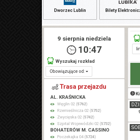
Dworzec Lublin
Bilety Elektroni
9 sierpnia niedziela
10:47
li
Wyszukaj rozkład
Obowiązujące od:
Trasa przejazdu
K
AL. KRAŚNICKA
Węglin 02 (
5762
)
DZI
Rzemieślnicza 02 (
5752
)
Zwycięska 02 (
5742
)
Szpital Wojewódzki 02 (
5732
)
SO
BOHATERÓW M. CASSINO
Poczekajka 04 (
5724
)