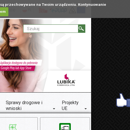
tóre są przechowywane na Twoim urządzeniu. Kontynuowanie
ublinie
PL
iem
Sprawy drogowe i
Projekty
wnioski
UE