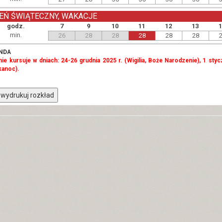
EŃ ŚWIĄTECZNY, WAKACJE
godz.
7
9
10
11
12
13
min.
26
28
28
28
28
28
NDA
 nie kursuje w dniach: 24-26 grudnia 2025 r. (Wigilia, Boże Narodzenie), 1 styc
kanoc).
wydrukuj rozkład