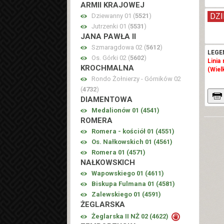
ARMII KRAJOWEJ
DZI
Dziewanny 01 (
5521
)
Jutrzenki 01 (
5531
)
JANA PAWŁA II
Szmaragdowa 02 (
5612
)
LEGE
Os. Górki 02 (
5602
)
Linia
KROCHMALNA
(Wiel
Rondo Żołnierzy - Górników 02
(
4732
)
DIAMENTOWA
Medalionów 01 (
4541
)
ROMERA
Romera - kościół 01 (
4551
)
Os. Nałkowskich 01 (
4561
)
Romera 01 (
4571
)
NAŁKOWSKICH
Wapowskiego 01 (
4611
)
Biskupa Fulmana 01 (
4581
)
Zalewskiego 01 (
4591
)
ŻEGLARSKA
Żeglarska II NŻ 02 (
4622
)