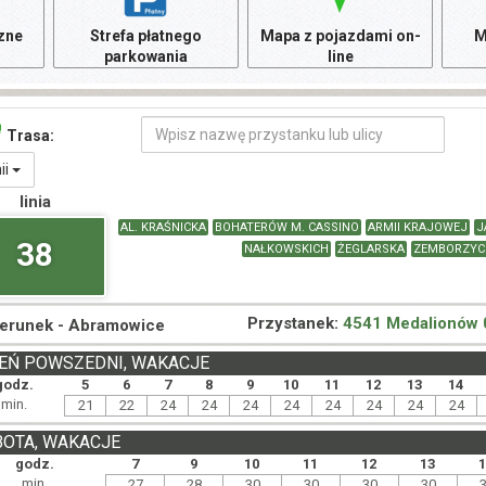
czne
Strefa płatnego
Mapa z pojazdami on-
M
parkowania
line
Trasa:
nii
linia
AL. KRAŚNICKA
BOHATERÓW M. CASSINO
ARMII KRAJOWEJ
J
38
NAŁKOWSKICH
ŻEGLARSKA
ZEMBORZYC
Przystanek:
4541 Medalionów 
ierunek -
Abramowice
EŃ POWSZEDNI, WAKACJE
godz.
5
6
7
8
9
10
11
12
13
14
min.
21
22
24
24
24
24
24
24
24
24
BOTA, WAKACJE
godz.
7
9
10
11
12
13
min.
27
28
30
30
30
30