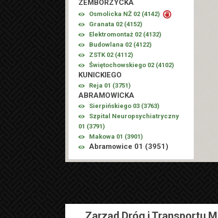
ZEMBORZYCKA
Osmolicka NŻ 02 (
4142
)
Granata 02 (
4152
)
Elektromontaż 02 (
4132
)
Budowlana 02 (
4122
)
ZSTK 02 (
4112
)
Świętochowskiego 02 (
4102
)
KUNICKIEGO
Reja 01 (
3751
)
ABRAMOWICKA
Sierpińskiego 03 (
3763
)
Szpital Neuropsychiatryczny
01 (
3791
)
Makowa 01 (
3901
)
Abramowice 01 (
3951
)
Zarząd Dróg i Transportu M