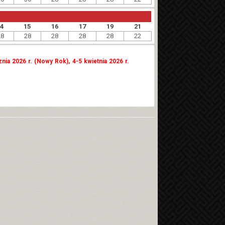
14
15
16
17
19
21
28
28
28
28
28
22
znia 2026 r. (Nowy Rok), 4-5 kwietnia 2026 r.