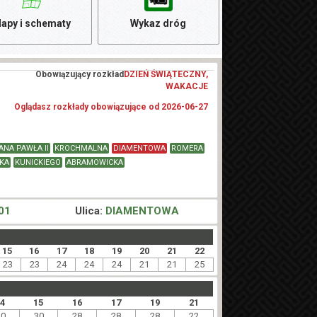
apy i schematy
Wykaz dróg
Obowiązujący rozkład
DZIEŃ ŚWIĄTECZNY,
WAKACJE
Oglądasz rozkłady obowiązujące od 2026-06-27
ANA PAWŁA II
KROCHMALNA
DIAMENTOWA
ROMERA
KA
KUNICKIEGO
ABRAMOWICKA
01
Ulica:
DIAMENTOWA
15
16
17
18
19
20
21
22
23
23
24
24
24
21
21
25
14
15
16
17
19
21
30
30
28
28
28
22