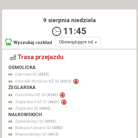
9 sierpnia niedziela
11:45
Obowiązujące od:
Wyszukaj rozkład
Trasa przejazdu
OSMOLICKA
Dąbrowa 02 (
4322
)
Ośrodek Wrotków NŻ 02 (
4312
)
ŻEGLARSKA
Osmolicka NŻ 03 (
4143
)
Żeglarska II NŻ 01 (
4621
)
Żeglarska 02 (
4632
)
NAŁKOWSKICH
Zalewskiego 02 (
4592
)
Biskupa Fulmana 02 (
4582
)
Wapowskiego 02 (
4612
)