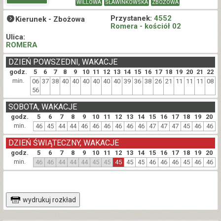
WILLOWA
SŁAWINKOWSKA
ZBOŻOWA
Przystanek:
4552
Kierunek -
Zbożowa
Romera - kościół 02
Ulica:
ROMERA
DZIEŃ POWSZEDNI, WAKACJE
godz.
5
6
7
8
9
10
11
12
13
14
15
16
17
18
19
20
21
22
min.
06
37
38
40
40
40
40
40
40
39
36
38
26
21
11
11
11
08
56
SOBOTA, WAKACJE
godz.
5
6
7
8
9
10
11
12
13
14
15
16
17
18
19
20
min.
46
45
44
44
46
46
46
46
46
46
47
47
47
45
46
46
DZIEŃ ŚWIĄTECZNY, WAKACJE
godz.
5
6
7
8
9
10
11
12
13
14
15
16
17
18
19
20
min.
46
46
44
44
44
45
45
45
45
45
46
46
46
45
46
46
wydrukuj rozkład