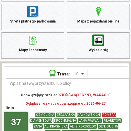
Strefa płatnego parkowania
Mapa z pojazdami on-line
Mapy i schematy
Wykaz dróg
linii
Trasa:
Obowiązujący rozkład
DZIEŃ ŚWIĄTECZNY, WAKACJE
Oglądasz rozkłady obowiązujące od 2026-06-27
linia
OSMOLICKA
ŻEGLARSKA
NAŁKOWSKICH
ROMERA
37
DIAMENTOWA
KROCHMALNA
JANA PAWŁA II
FILARETÓW
ZANA
AL. KRAŚNICKA
AL. SIKORSKIEGO
GEN. DUCHA