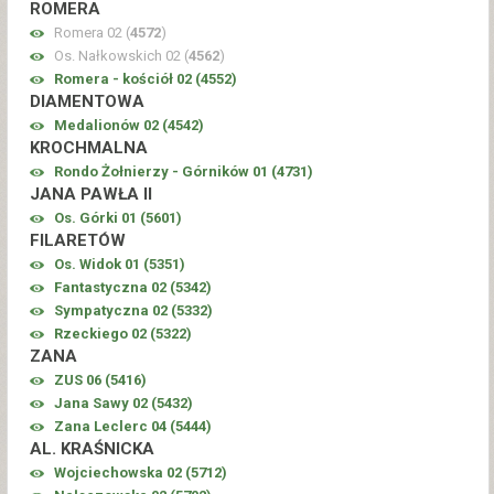
ROMERA
Romera 02 (
4572
)
Os. Nałkowskich 02 (
4562
)
Romera - kościół 02 (
4552
)
DIAMENTOWA
Medalionów 02 (
4542
)
KROCHMALNA
Rondo Żołnierzy - Górników 01 (
4731
)
JANA PAWŁA II
Os. Górki 01 (
5601
)
FILARETÓW
Os. Widok 01 (
5351
)
Fantastyczna 02 (
5342
)
Sympatyczna 02 (
5332
)
Rzeckiego 02 (
5322
)
ZANA
ZUS 06 (
5416
)
Jana Sawy 02 (
5432
)
Zana Leclerc 04 (
5444
)
AL. KRAŚNICKA
Wojciechowska 02 (
5712
)