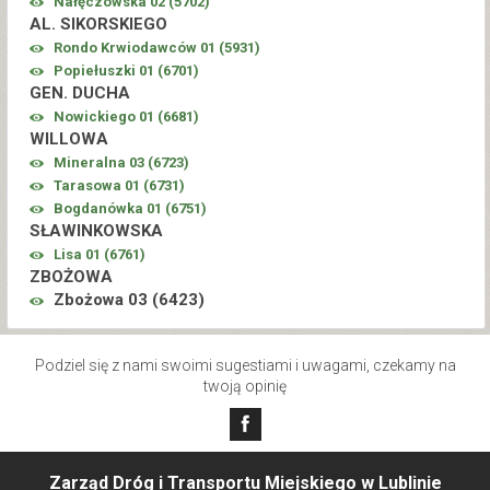
Nałęczowska 02 (
5702
)
AL. SIKORSKIEGO
Rondo Krwiodawców 01 (
5931
)
Popiełuszki 01 (
6701
)
GEN. DUCHA
Nowickiego 01 (
6681
)
WILLOWA
Mineralna 03 (
6723
)
Tarasowa 01 (
6731
)
Bogdanówka 01 (
6751
)
SŁAWINKOWSKA
Lisa 01 (
6761
)
ZBOŻOWA
Zbożowa 03 (
6423
)
Podziel się z nami swoimi sugestiami i uwagami, czekamy na
twoją opinię
Zarząd Dróg i Transportu Miejskiego w Lublinie