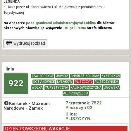
LEGENDA
a - Kurs przez ul. Kasprowicza i ul. Mełgiewską z pominięciem ul.
Turystycznej
Na obszarze
poza granicami administracyjnymi Lublina
dla biletów
okresowych obowiązuje wyłącznie
Druga i Pełna
Strefa Biletowa.
wydrukuj rozkład
linia
ZAWIEPRZYCE
JAWIDZ
CHARLĘŻ-KOLONIA
BYSTRZYCA
922
SOBIANOWICE
ŁYSAKÓW
PLISZCZYN
PLISZCZYŃSKA
WÓLKA
TURYSTYCZNA
KALINOWSZCZYZNA
LWOWSKA
AL. TYSIĄCLECIA
Przystanek:
7522
Kierunek -
Muzeum
Pliszczyn 02
Narodowe - Zamek
Ulica:
PLISZCZYN
DZIEŃ POWSZEDNI, WAKACJE