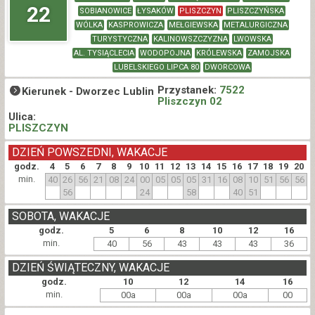
22
SOBIANOWICE
ŁYSAKÓW
PLISZCZYN
PLISZCZYŃSKA
WÓLKA
KASPROWICZA
MEŁGIEWSKA
METALURGICZNA
TURYSTYCZNA
KALINOWSZCZYZNA
LWOWSKA
AL. TYSIĄCLECIA
WODOPOJNA
KRÓLEWSKA
ZAMOJSKA
LUBELSKIEGO LIPCA 80
DWORCOWA
Przystanek:
7522
Kierunek -
Dworzec Lublin
Pliszczyn 02
Ulica:
PLISZCZYN
DZIEŃ POWSZEDNI, WAKACJE
godz.
4
5
6
7
8
9
10
11
12
13
14
15
16
17
18
19
20
min.
40
26
56
21
08
24
00
05
05
05
31
16
08
10
51
56
56
56
24
58
40
51
SOBOTA, WAKACJE
godz.
5
6
8
10
12
16
min.
40
56
43
43
43
36
DZIEŃ ŚWIĄTECZNY, WAKACJE
godz.
10
12
14
16
min.
00a
00a
00a
00