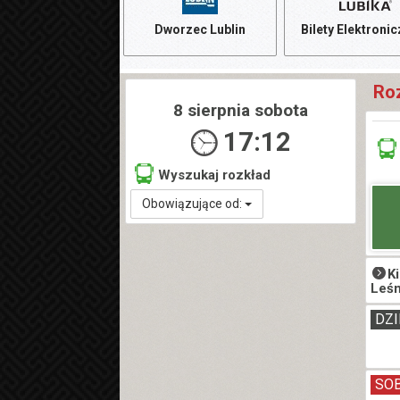
Dworzec Lublin
Bilety Elektroni
Ro
8 sierpnia sobota
17:12
Wyszukaj rozkład
Obowiązujące od:
K
Leś
DZI
SO