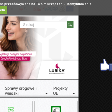
tóre są przechowywane na Twoim urządzeniu. Kontynuowanie
ublinie
PL
iem
Sprawy drogowe i
Projekty
wnioski
UE