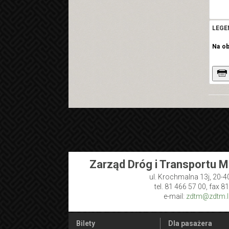
LEGE
Na o
Zarząd Dróg i Transportu M
ul. Krochmalna 13j, 20-4
tel. 81 466 57 00, fax 8
e-mail:
zdtm@zdtm.lu
Bilety
Dla pasażera