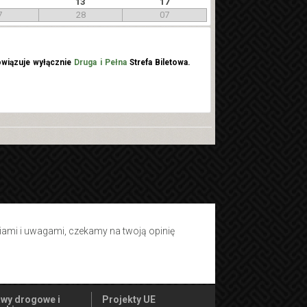
13
17
7
28
07
wiązuje wyłącznie
Druga i Pełna
Strefa Biletowa.
tiami i uwagami, czekamy na twoją opinię
wy drogowe i
Projekty UE