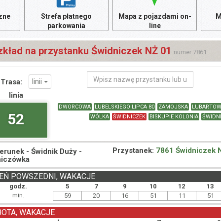
czne
Strefa płatnego
Mapa z pojazdami on-
M
parkowania
line
zkład na przystanku Świdniczek NŻ 01
numer 7861
linii
Trasa:
linia
DWORCOWA
LUBELSKIEGO LIPCA 80
ZAMOJSKA
LUBARTOW
52
WÓLKA
ŚWIDNICZEK
BISKUPIE KOLONIA
ŚWIDN
Przystanek:
7861 Świdniczek 
ierunek -
Świdnik Duży -
niczówka
EŃ POWSZEDNI, WAKACJE
godz.
5
7
9
10
12
13
min.
59
20
16
51
11
51
BOTA, WAKACJE