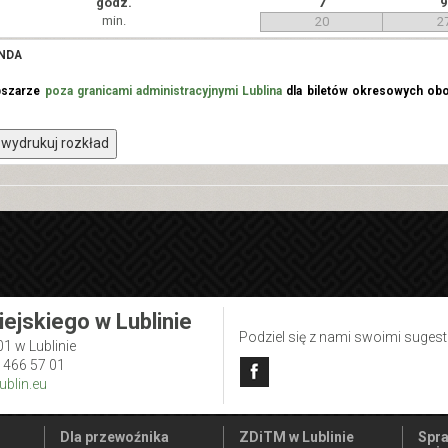
godz.
7
9
min.
20
2
NDA
bszarze
poza granicami administracyjnymi Lublina
dla biletów okresowych obo
wydrukuj rozkład
iejskiego w Lublinie
Podziel się z nami swoimi suges
01 w Lublinie
1 466 57 01
blin.eu
Dla przewoźnika
ZDiTM w Lublinie
Spra