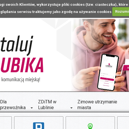
ugi swoich Klientów, wykorzystuje pliki cookies (tzw. ciasteczka), k
 na stronie Zarządu Dróg i Transportu Miejskiego w L
glądania serwisu traktujemy jako zgodę na używanie cookies
Rozum
Dla
ZDiTM w
Zimowe utrzymanie
przewoźnika
Lublinie
miasta