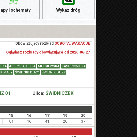
apy i schematy
Wykaz dróg
Obowiązujący rozkład
SOBOTA, WAKACJE
Oglądasz rozkłady obowiązujące od 2026-06-27
SKA
AL. TYSIĄCLECIA
MEŁGIEWSKA
KASPROWICZA
IK MAŁY
ŚWIDNIK DUŻY
ŚWIDNIK DUZY
NŻ 01
Ulica:
ŚWIDNICZEK
15
16
17
19
20
01
16
41
20
37