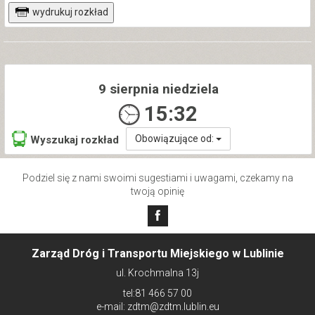
wydrukuj rozkład
9 sierpnia niedziela
15:32
Obowiązujące od:
Wyszukaj rozkład
Podziel się z nami swoimi sugestiami i uwagami, czekamy na
twoją opinię
Zarząd Dróg i Transportu Miejskiego w Lublinie
ul. Krochmalna 13j
tel:81 466 57 00
e-mail: zdtm@zdtm.lublin.eu