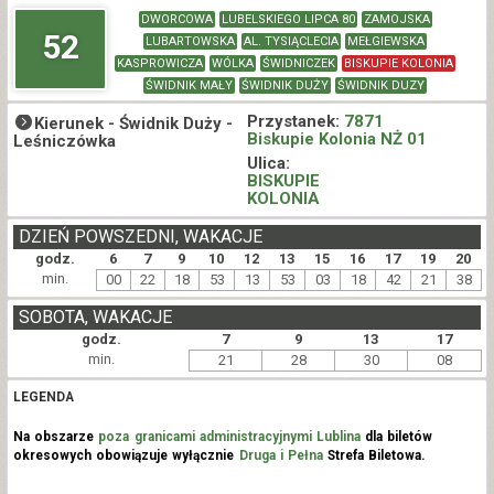
DWORCOWA
LUBELSKIEGO LIPCA 80
ZAMOJSKA
52
LUBARTOWSKA
AL. TYSIĄCLECIA
MEŁGIEWSKA
KASPROWICZA
WÓLKA
ŚWIDNICZEK
BISKUPIE KOLONIA
ŚWIDNIK MAŁY
ŚWIDNIK DUŻY
ŚWIDNIK DUZY
Przystanek:
7871
Kierunek -
Świdnik Duży -
Biskupie Kolonia NŻ 01
Leśniczówka
Ulica:
BISKUPIE
KOLONIA
DZIEŃ POWSZEDNI, WAKACJE
godz.
6
7
9
10
12
13
15
16
17
19
20
min.
00
22
18
53
13
53
03
18
42
21
38
SOBOTA, WAKACJE
godz.
7
9
13
17
min.
21
28
30
08
LEGENDA
Na obszarze
poza granicami administracyjnymi Lublina
dla biletów
okresowych obowiązuje wyłącznie
Druga i Pełna
Strefa Biletowa.