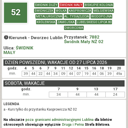
ŚWIDNIK DUŻY
ŚWIDNIK MAŁY
BISKUPIE KOLONIA
52
ŚWIDNICZEK
WÓLKA
KASPROWICZA
MEŁGIEWSKA
METALURGICZNA
AL. TYSIĄCLECIA
WODOPOJNA
KRÓLEWSKA
ZAMOJSKA
LUBELSKIEGO LIPCA 80
DWORCOWA
Przystanek:
7882
Kierunek -
Dworzec Lublin
Świdnik Mały NŻ 02
Ulica:
ŚWIDNIK
MAŁY
DZIEŃ POWSZEDNI, WAKACJE OD 27 LIPCA 2026
godz.
4
5
6
7
9
11
12
14
15
16
18
19
20
min.
39
44
22
44
34
09
44
07
19
44
06
39
49a
SOBOTA, WAKACJE
godz.
7
9
13
17
min.
34
44
44
24
LEGENDA
a - Kurs tylko do przystanku Kasprowicza NŻ 02
Na obszarze
poza granicami administracyjnymi Lublina
dla biletów
okresowych obowiązuje wyłącznie
Druga i Pełna
Strefa Biletowa.