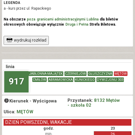
LEGENDA
a - kurs przez ul. Rapackiego
Na obszarze
poza granicami administracyjnymi Lublina
dla biletów
okresowych obowiązuje wyłącznie
Druga i Pełna
Strefa Biletowa.
wydrukuj rozkład
linia
JABŁONNA-MAJĄTEK
CZERNIEJÓW
GŁUSZCZYZNA
MĘTÓW
917
ĆMIŁÓW
ABRAMOWICKA
KUNICKIEGO
DYWIZJONU 303
Przystanek:
8132 Mętów
Kierunek -
Wyścigowa
- szkoła 02
Ulica:
MĘTÓW
DZIEŃ POWSZEDNI, WAKACJE
godz.
23
min.
26