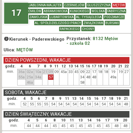
JABŁONNA-MAJĄTEK
CZERNIEJÓW
GŁUSZCZYZNA
MĘTÓW
17
ĆMIŁÓW
ABRAMOWICKA
KUNICKIEGO
WOLSKA
FABRYCZNA
ZAMOJSKA
LUBARTOWSKA
AL. TYSIĄCLECIA
PODZAMCZE
AL. SPÓŁDZIELCZOŚCI PRACY
ZWIĄZKOWA
BURSAKI
RAPACKIEGO
CHOINY
Przystanek:
8132 Mętów
Kierunek -
Paderewskiego
- szkoła 02
Ulica:
MĘTÓW
DZIEŃ POWSZEDNI, WAKACJE
godz.
4
6
7
8
9
11
12
13
14
15
16
17
18
19
20
21
22
min.
36a
02a
10a
21
09
09
45a
33
45
09
22
17
18
18
19
19
27
55a
25a
34a
57
34
48
48
49a
46a
58
SOBOTA, WAKACJE
godz.
4
5
6
7
8
9
11
13
14
15
16
17
18
19
21
min.
52
55
55
55
54
54
54
54
54
54
54
54
54
54
48
DZIEŃ ŚWIĄTECZNY, WAKACJE
godz.
4
5
6
8
10
11
13
14
16
17
19
20
min.
44
44
44
45
45
45
45
45
45
45
48
48