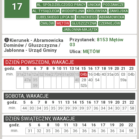
17
AL. SPÓŁDZIELCZOŚCI PRACY
UNICKA
PODZAMCZE
AL. TYSIĄCLECIA
WODOPOJNA
KRÓLEWSKA
ZAMOJSKA
LUBELSKIEGO LIPCA 80
KUNICKIEGO
ABRAMOWICKA
ĆMIŁÓW
MĘTÓW
GŁUSZCZYZNA
CZERNIEJÓW
JABŁONNA-MAJĄTEK
Przystanek:
8153 Mętów
Kierunek -
Abramowicka
03
Dominów / Głuszczyzna /
Jabłonna - Urząd Gminy
Ulica:
MĘTÓW
DZIEŃ POWSZEDNI, WAKACJE
godz.
4
5
6
7
8
9
10
11
13
14
15
16
17
18
19
20
21
23
min.
31a
21a
12a
52
16a
27
39
51a
03
15
04b
16
04b
40
35a
05
03
04b
47a
35
40
28
40
54
59a
59
52b
SOBOTA, WAKACJE
godz.
5
6
7
8
9
11
13
14
15
16
17
18
19
20
21
22
min.
44
30
34
35
35
39
39
39
39
37
36
34
34
30
37
58
DZIEŃ ŚWIĄTECZNY, WAKACJE
godz.
5
6
8
10
11
13
14
16
17
19
20
22
min.
31
32
35
36
36
36
36
36
36
36
34
58