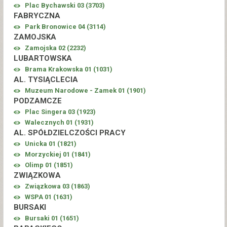
Plac Bychawski 03 (
3703
)
FABRYCZNA
Park Bronowice 04 (
3114
)
ZAMOJSKA
Zamojska 02 (
2232
)
LUBARTOWSKA
Brama Krakowska 01 (
1031
)
AL. TYSIĄCLECIA
Muzeum Narodowe - Zamek 01 (
1901
)
PODZAMCZE
Plac Singera 03 (
1923
)
Walecznych 01 (
1931
)
AL. SPÓŁDZIELCZOŚCI PRACY
Unicka 01 (
1821
)
Morzyckiej 01 (
1841
)
Olimp 01 (
1851
)
ZWIĄZKOWA
Związkowa 03 (
1863
)
WSPA 01 (
1631
)
BURSAKI
Bursaki 01 (
1651
)