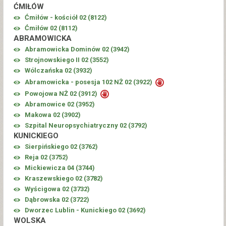
ĆMIŁÓW
Ćmiłów - kościół 02 (
8122
)
Ćmiłów 02 (
8112
)
ABRAMOWICKA
Abramowicka Dominów 02 (
3942
)
Strojnowskiego II 02 (
3552
)
Wólczańska 02 (
3932
)
Abramowicka - posesja 102 NŻ 02 (
3922
)
Powojowa NŻ 02 (
3912
)
Abramowice 02 (
3952
)
Makowa 02 (
3902
)
Szpital Neuropsychiatryczny 02 (
3792
)
KUNICKIEGO
Sierpińskiego 02 (
3762
)
Reja 02 (
3752
)
Mickiewicza 04 (
3744
)
Kraszewskiego 02 (
3782
)
Wyścigowa 02 (
3732
)
Dąbrowska 02 (
3722
)
Dworzec Lublin - Kunickiego 02 (
3692
)
WOLSKA