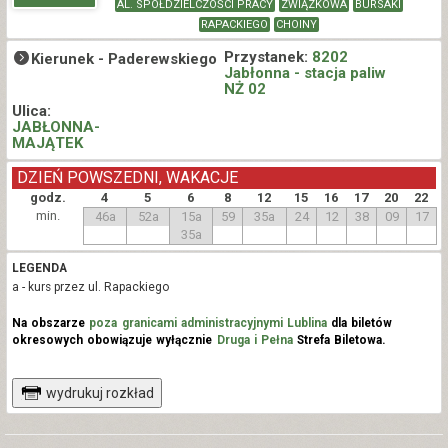
AL. SPÓŁDZIELCZOŚCI PRACY
ZWIĄZKOWA
BURSAKI
RAPACKIEGO
CHOINY
Przystanek:
8202
Kierunek -
Paderewskiego
Jabłonna - stacja paliw
NŻ 02
Ulica:
JABŁONNA-
MAJĄTEK
DZIEŃ POWSZEDNI, WAKACJE
godz.
4
5
6
8
12
15
16
17
20
22
min.
46a
52a
15a
59
35a
24
12
38
09
17
35a
LEGENDA
a - kurs przez ul. Rapackiego
Na obszarze
poza granicami administracyjnymi Lublina
dla biletów
okresowych obowiązuje wyłącznie
Druga i Pełna
Strefa Biletowa.
wydrukuj rozkład