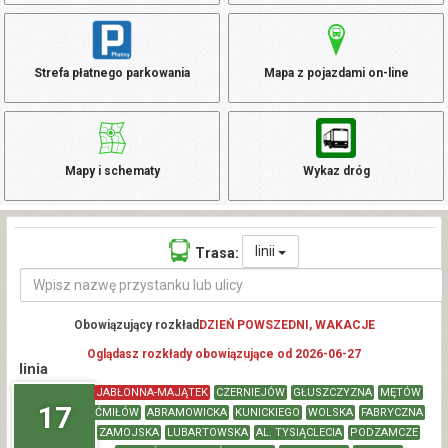
Strefa płatnego parkowania
Mapa z pojazdami on-line
Mapy i schematy
Wykaz dróg
linii
Trasa:
Obowiązujący rozkład
DZIEŃ POWSZEDNI, WAKACJE
Oglądasz rozkłady obowiązujące od 2026-06-27
linia
JABŁONNA-MAJĄTEK
CZERNIEJÓW
GŁUSZCZYZNA
MĘTÓW
17
ĆMIŁÓW
ABRAMOWICKA
KUNICKIEGO
WOLSKA
FABRYCZNA
ZAMOJSKA
LUBARTOWSKA
AL. TYSIĄCLECIA
PODZAMCZE