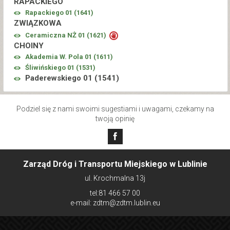
RAPACKIEGO
Rapackiego 01 (
1641
)
ZWIĄZKOWA
Ceramiczna NŻ 01 (
1621
)
CHOINY
Akademia W. Pola 01 (
1611
)
Śliwińskiego 01 (
1531
)
Paderewskiego 01 (
1541
)
Podziel się z nami swoimi sugestiami i uwagami, czekamy na
twoją opinię
Zarząd Dróg i Transportu Miejskiego w Lublinie
ul. Krochmalna 13j
tel:81 466 57 00
e-mail: zdtm@zdtm.lublin.eu