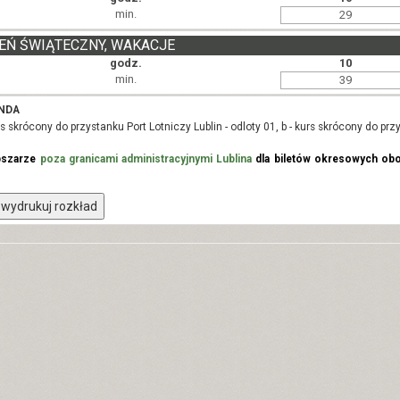
min.
29
EŃ ŚWIĄTECZNY, WAKACJE
godz.
10
min.
39
NDA
rs skrócony do przystanku Port Lotniczy Lublin - odloty 01, b - kurs skrócony do pr
bszarze
poza granicami administracyjnymi Lublina
dla biletów okresowych obo
wydrukuj rozkład