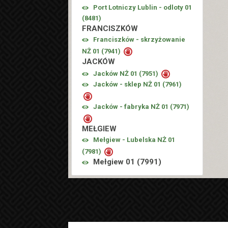
Port Lotniczy Lublin - odloty 01
(
8481
)
FRANCISZKÓW
Franciszków - skrzyżowanie
NŻ 01 (
7941
)
JACKÓW
Jacków NŻ 01 (
7951
)
Jacków - sklep NŻ 01 (
7961
)
Jacków - fabryka NŻ 01 (
7971
)
MEŁGIEW
Mełgiew - Lubelska NŻ 01
(
7981
)
Mełgiew 01 (
7991
)