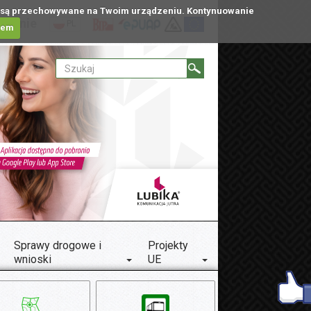
tóre są przechowywane na Twoim urządzeniu. Kontynuowanie
ublinie
PL
iem
Sprawy drogowe i
Projekty
wnioski
UE