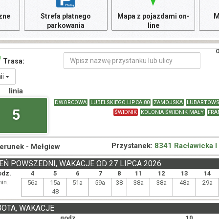
czne
Strefa płatnego
Mapa z pojazdami on-
M
parkowania
line
O
Trasa:
nii
linia
DWORCOWA
LUBELSKIEGO LIPCA 80
ZAMOJSKA
LUBARTOW
5
ŚWIDNIK
KOLONIA ŚWIDNIK MAŁY
FRA
Przystanek:
8341 Racławicka I
ierunek -
Mełgiew
EŃ POWSZEDNI, WAKACJE OD 27 LIPCA 2026
odz.
4
5
6
7
8
11
12
13
14
in.
56a
15a
51a
59a
38
38a
38a
48a
29a
48
BOTA, WAKACJE
godz.
10