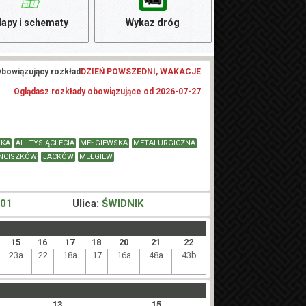
apy i schematy
Wykaz dróg
bowiązujący rozkład
DZIEŃ POWSZEDNI, WAKACJE
Oglądasz rozkłady obowiązujące od 2026-07-27
SKA
AL. TYSIĄCLECIA
MEŁGIEWSKA
METALURGICZNA
NCISZKÓW
JACKÓW
MEŁGIEW
 01
Ulica:
ŚWIDNIK
15
16
17
18
20
21
22
23a
22
18a
17
16a
48a
43b
13
15