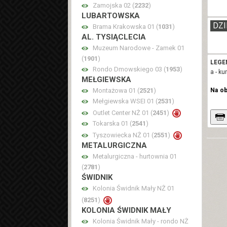
Zamojska 02 (
2232
)
LUBARTOWSKA
DZI
Brama Krakowska 01 (
1031
)
AL. TYSIĄCLECIA
Muzeum Narodowe - Zamek 01
(
1901
)
LEGE
Rondo Dmowskiego 03 (
1953
)
a - ku
MEŁGIEWSKA
Montażowa 01 (
2521
)
Na o
Mełgiewska WSEI 01 (
2531
)
Outlet Center NŻ 01 (
2451
)
Tokarska 01 (
2541
)
Tyszowiecka NŻ 01 (
2551
)
METALURGICZNA
Metalurgiczna - hurtownia 01
(
2781
)
ŚWIDNIK
Kolonia Świdnik Mały NŻ 01
(
8251
)
KOLONIA ŚWIDNIK MAŁY
Kolonia Świdnik Mały - rondo NŻ