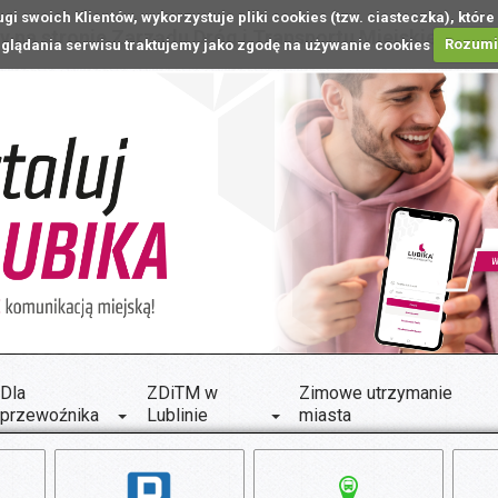
ugi swoich Klientów, wykorzystuje pliki cookies (tzw. ciasteczka), k
 na stronie Zarządu Dróg i Transportu Miejskiego w L
glądania serwisu traktujemy jako zgodę na używanie cookies
Rozum
Dla
ZDiTM w
Zimowe utrzymanie
przewoźnika
Lublinie
miasta