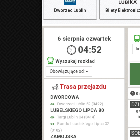
Dworzec Lublin
Bilety Elektroni
6 sierpnia czwartek
04:52
li
Wyszukaj rozkład
Obowiązujące od:
Trasa przejazdu
K
DWORCOWA
Dworzec Lublin 52 (
3422
)
DZI
LUBELSKIEGO LIPCA 80
g
m
Targi Lublin 04 (
3414
)
Rondo Lubelskiego Lipca 02
(
3102
)
SO
ZAMOJSKA