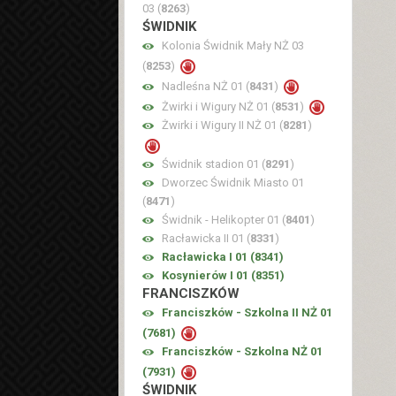
03 (
8263
)
ŚWIDNIK
Kolonia Świdnik Mały NŻ 03
(
8253
)
Nadleśna NŻ 01 (
8431
)
Żwirki i Wigury NŻ 01 (
8531
)
Żwirki i Wigury II NŻ 01 (
8281
)
Świdnik stadion 01 (
8291
)
Dworzec Świdnik Miasto 01
(
8471
)
Świdnik - Helikopter 01 (
8401
)
Racławicka II 01 (
8331
)
Racławicka I 01 (
8341
)
Kosynierów I 01 (
8351
)
FRANCISZKÓW
Franciszków - Szkolna II NŻ 01
(
7681
)
Franciszków - Szkolna NŻ 01
(
7931
)
ŚWIDNIK