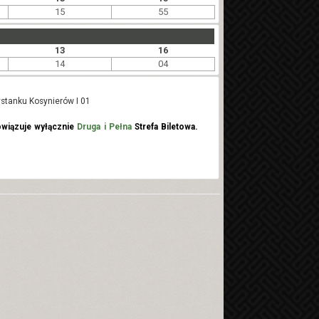
15
55
13
16
14
04
zystanku Kosynierów I 01
wiązuje wyłącznie
Druga i Pełna
Strefa Biletowa.