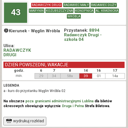
RADAWCZYK DRUGI
RADAWIEC MAŁY
RADAWIEC DUŻY
43
MARYNIN
KOZUBSZCZYZNA
KONOPNICA
AL. KRAŚNICKA
WRÓBLA
Przystanek:
8894
Kierunek -
Węglin Wróbla
Radawczyk Drugi -
szkoła 04
Ulica:
RADAWCZYK
DRUGI
DZIEŃ POWSZEDNI, WAKACJE
godz.
6
7
8
14
16
17
min.
29
34
58a
39
01
14a
LEGENDA
a - kurs do przystanku Węglin Wróbla 02
Na obszarze
poza granicami administracyjnymi Lublina
dla biletów
okresowych obowiązuje wyłącznie
Druga i Pełna
Strefa Biletowa.
wydrukuj rozkład