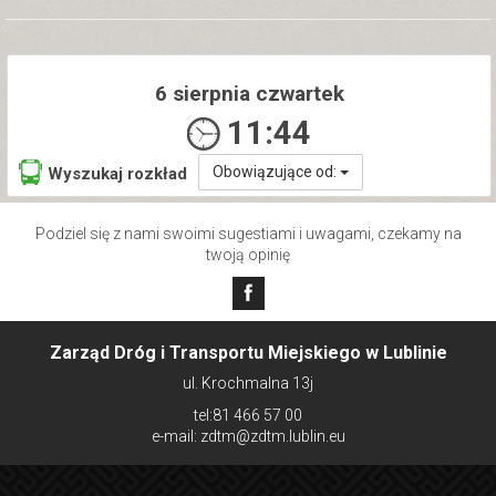
6 sierpnia czwartek
11:44
Obowiązujące od:
Wyszukaj rozkład
Podziel się z nami swoimi sugestiami i uwagami, czekamy na
twoją opinię
Zarząd Dróg i Transportu Miejskiego w Lublinie
ul. Krochmalna 13j
tel:81 466 57 00
e-mail: zdtm@zdtm.lublin.eu