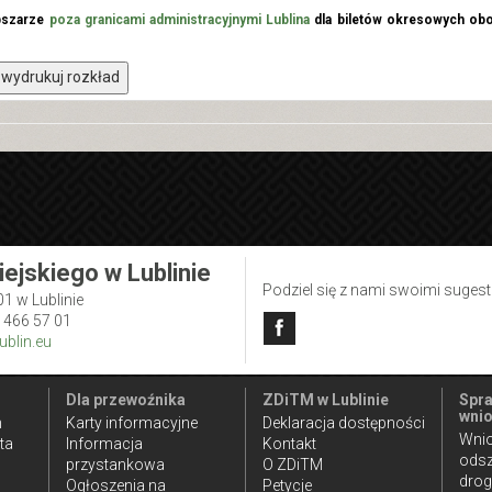
bszarze
poza granicami administracyjnymi Lublina
dla biletów okresowych obo
wydrukuj rozkład
iejskiego w Lublinie
Podziel się z nami swoimi suges
01 w Lublinie
1 466 57 01
blin.eu
Dla przewoźnika
ZDiTM w Lublinie
Spra
wnio
n
Karty informacyjne
Deklaracja dostępności
Wnio
ta
Informacja
Kontakt
ods
przystankowa
O ZDiTM
dro
Ogłoszenia na
Petycje