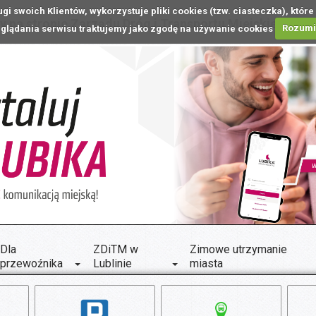
ugi swoich Klientów, wykorzystuje pliki cookies (tzw. ciasteczka), k
 na stronie Zarządu Dróg i Transportu Miejskiego w L
glądania serwisu traktujemy jako zgodę na używanie cookies
Rozum
Dla
ZDiTM w
Zimowe utrzymanie
przewoźnika
Lublinie
miasta