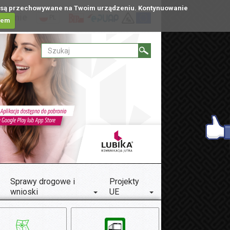
tóre są przechowywane na Twoim urządzeniu. Kontynuowanie
ublinie
PL
iem
Sprawy drogowe i
Projekty
wnioski
UE