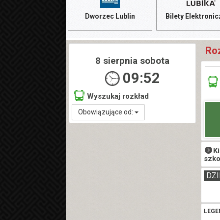
Dworzec Lublin
Bilety Elektroni
Ro
8 sierpnia sobota
09:52
Wyszukaj rozkład
Obowiązujące od:
K
szko
DZI
LEGE