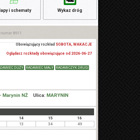
apy i schematy
Wykaz dróg
1
numer 8911
Obowiązujący rozkład
SOBOTA, WAKACJE
Oglądasz rozkłady obowiązujące od 2026-06-27
ADAWIEC DUŻY
RADAWIEC MAŁY
RADAWCZYK DRUGI
- Marynin NŻ
Ulica:
MARYNIN
14
15
16
13
34
49