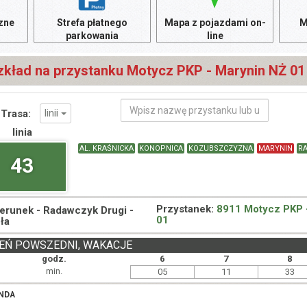
czne
Strefa płatnego
Mapa z pojazdami on-
M
parkowania
line
zkład na przystanku Motycz PKP - Marynin NŻ 0
linii
Trasa:
linia
AL. KRAŚNICKA
KONOPNICA
KOZUBSZCZYZNA
MARYNIN
R
43
Przystanek:
8911 Motycz PKP 
ierunek -
Radawczyk Drugi -
01
ła
EŃ POWSZEDNI, WAKACJE
godz.
6
7
8
min.
05
11
33
NDA