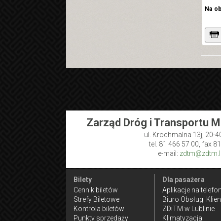
Na o
Zarząd Dróg i Transportu M
ul. Krochmalna 13j, 20-4
tel. 81 466 57 00, fax 8
e-mail:
zdtm@zdtm.lu
Bilety
Dla pasażera
Cennik biletów
Aplikacje na telefo
Strefy Biletowe
Biuro Obsługi Klien
Kontrola biletów
ZDiTM w Lublinie
Punkty sprzedaży
Klimatyzacja