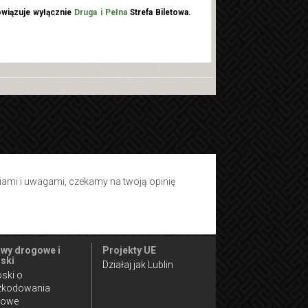
wiązuje wyłącznie
Druga i Pełna
Strefa Biletowa.
tiami i uwagami, czekamy na twoją opinię
wy drogowe i
Projekty UE
ski
Działaj jak Lublin
ski o
zkodowania
gowe