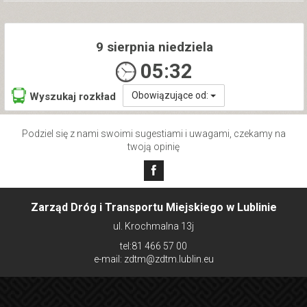
9 sierpnia niedziela
05:32
Obowiązujące od:
Wyszukaj rozkład
Podziel się z nami swoimi sugestiami i uwagami, czekamy na
twoją opinię
Zarząd Dróg i Transportu Miejskiego w Lublinie
ul. Krochmalna 13j
tel:81 466 57 00
e-mail: zdtm@zdtm.lublin.eu