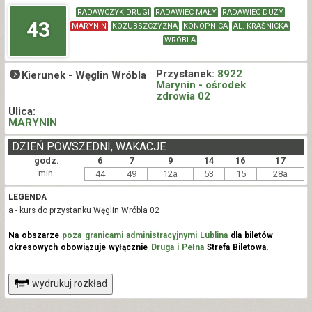
RADAWCZYK DRUGI
RADAWIEC MAŁY
RADAWIEC DUŻY
43
MARYNIN
KOZUBSZCZYZNA
KONOPNICA
AL. KRAŚNICKA
WRÓBLA
Przystanek:
8922
Kierunek -
Węglin Wróbla
Marynin - ośrodek
zdrowia 02
Ulica:
MARYNIN
DZIEŃ POWSZEDNI, WAKACJE
godz.
6
7
9
14
16
17
min.
44
49
12a
53
15
28a
LEGENDA
a - kurs do przystanku Węglin Wróbla 02
Na obszarze
poza granicami administracyjnymi Lublina
dla biletów
okresowych obowiązuje wyłącznie
Druga i Pełna
Strefa Biletowa.
wydrukuj rozkład