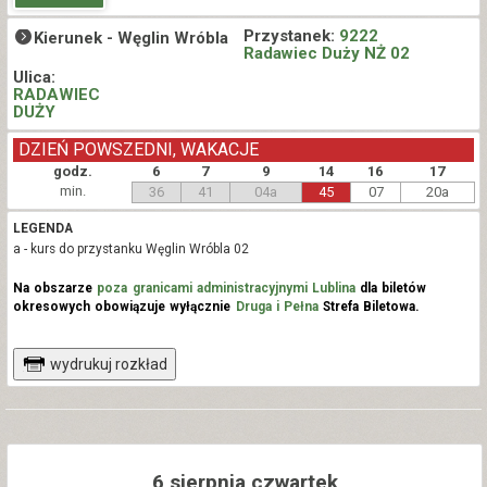
Przystanek:
9222
Kierunek -
Węglin Wróbla
Radawiec Duży NŻ 02
Ulica:
RADAWIEC
DUŻY
DZIEŃ POWSZEDNI, WAKACJE
godz.
6
7
9
14
16
17
min.
36
41
04a
45
07
20a
LEGENDA
a - kurs do przystanku Węglin Wróbla 02
Na obszarze
poza granicami administracyjnymi Lublina
dla biletów
okresowych obowiązuje wyłącznie
Druga i Pełna
Strefa Biletowa.
wydrukuj rozkład
6 sierpnia czwartek