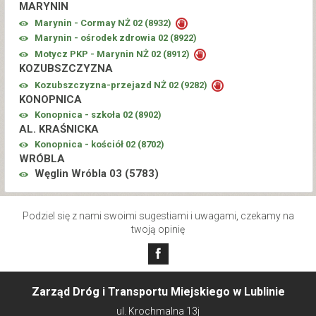
MARYNIN
Marynin - Cormay NŻ 02 (
8932
)
Marynin - ośrodek zdrowia 02 (
8922
)
Motycz PKP - Marynin NŻ 02 (
8912
)
KOZUBSZCZYZNA
Kozubszczyzna-przejazd NŻ 02 (
9282
)
KONOPNICA
Konopnica - szkoła 02 (
8902
)
AL. KRAŚNICKA
Konopnica - kościół 02 (
8702
)
WRÓBLA
Węglin Wróbla 03 (
5783
)
Podziel się z nami swoimi sugestiami i uwagami, czekamy na
twoją opinię
Zarząd Dróg i Transportu Miejskiego w Lublinie
ul. Krochmalna 13j