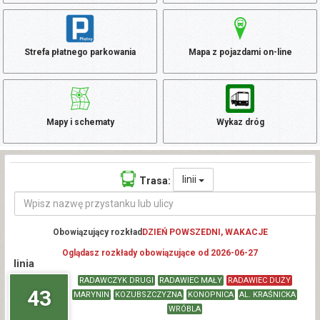
Strefa płatnego parkowania
Mapa z pojazdami on-line
Mapy i schematy
Wykaz dróg
linii
Trasa:
Obowiązujący rozkład
DZIEŃ POWSZEDNI, WAKACJE
Oglądasz rozkłady obowiązujące od 2026-06-27
linia
RADAWCZYK DRUGI
RADAWIEC MAŁY
RADAWIEC DUŻY
43
MARYNIN
KOZUBSZCZYZNA
KONOPNICA
AL. KRAŚNICKA
WRÓBLA