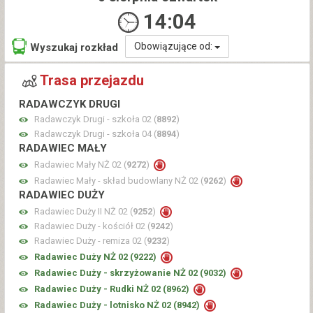
14:04
Obowiązujące od:
Wyszukaj rozkład
Trasa przejazdu
RADAWCZYK DRUGI
Radawczyk Drugi - szkoła 02 (
8892
)
Radawczyk Drugi - szkoła 04 (
8894
)
RADAWIEC MAŁY
Radawiec Mały NŻ 02 (
9272
)
Radawiec Mały - skład budowlany NŻ 02 (
9262
)
RADAWIEC DUŻY
Radawiec Duży II NŻ 02 (
9252
)
Radawiec Duży - kościół 02 (
9242
)
Radawiec Duży - remiza 02 (
9232
)
Radawiec Duży NŻ 02 (
9222
)
Radawiec Duży - skrzyżowanie NŻ 02 (
9032
)
Radawiec Duży - Rudki NŻ 02 (
8962
)
Radawiec Duży - lotnisko NŻ 02 (
8942
)