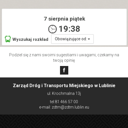
7 sierpnia piątek
19:38
Obowiązujące od:
Wyszukaj rozkład
Podziel się z nami swoimi sugestiami i uwagami, czekamy na
twoją opinię
Zarząd Dróg i Transportu Miejskiego w Lublinie
ul. Krochmalna 13j
tel:81 466 57 00
e-mail: zdtm@zdtm.lublin.eu