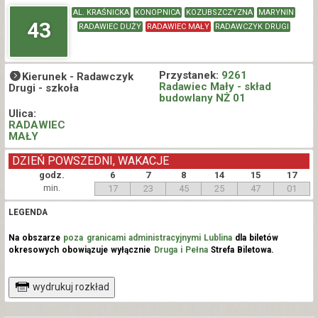
AL. KRAŚNICKA
KONOPNICA
KOZUBSZCZYZNA
MARYNIN
43
RADAWIEC DUŻY
RADAWIEC MAŁY
RADAWCZYK DRUGI
Przystanek:
9261
Kierunek -
Radawczyk
Radawiec Mały - skład
Drugi - szkoła
budowlany NŻ 01
Ulica:
RADAWIEC
MAŁY
DZIEŃ POWSZEDNI, WAKACJE
godz.
6
7
8
14
15
17
min.
17
23
45
25
47
01
LEGENDA
Na obszarze
poza granicami administracyjnymi Lublina
dla biletów
okresowych obowiązuje wyłącznie
Druga i Pełna
Strefa Biletowa.
wydrukuj rozkład