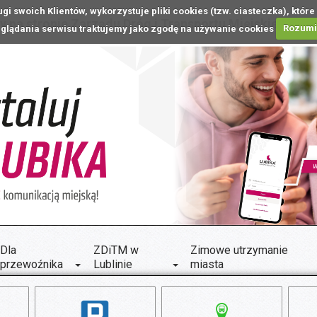
ugi swoich Klientów, wykorzystuje pliki cookies (tzw. ciasteczka), k
 na stronie Zarządu Dróg i Transportu Miejskiego w L
glądania serwisu traktujemy jako zgodę na używanie cookies
Rozum
Dla
ZDiTM w
Zimowe utrzymanie
przewoźnika
Lublinie
miasta