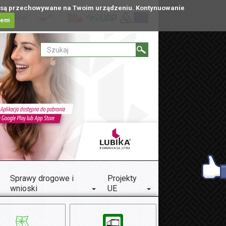
tóre są przechowywane na Twoim urządzeniu. Kontynuowanie
ublinie
PL
iem
Sprawy drogowe i
Projekty
wnioski
UE