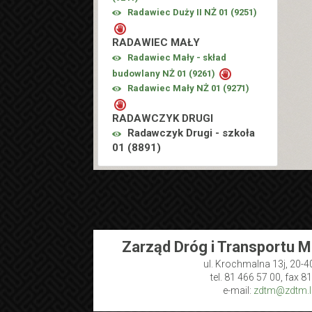
Radawiec Duży II NŻ 01 (
9251
)
RADAWIEC MAŁY
Radawiec Mały - skład
budowlany NŻ 01 (
9261
)
Radawiec Mały NŻ 01 (
9271
)
RADAWCZYK DRUGI
Radawczyk Drugi - szkoła
01 (
8891
)
Zarząd Dróg i Transportu M
ul. Krochmalna 13j, 20-4
tel. 81 466 57 00, fax 8
e-mail:
zdtm@zdtm.lu