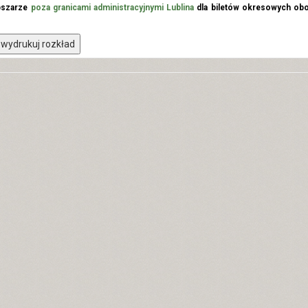
bszarze
poza granicami administracyjnymi Lublina
dla biletów okresowych obo
wydrukuj rozkład