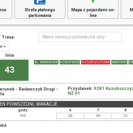
czne
Strefa płatnego
Mapa z pojazdami on-
M
parkowania
line
Trasa:
nii
linia
AL. KRAŚNICKA
KONOPNICA
KOZUBSZCZYZNA
MARYNIN
R
43
Przystanek:
9281 Kozubszczy
ierunek -
Radawczyk Drugi -
NŻ 01
ła
EŃ POWSZEDNI, WAKACJE
godz.
6
7
8
min.
03
09
31
NDA