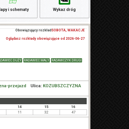
apy i schematy
Wykaz dróg
Obowiązujący rozkład
SOBOTA, WAKACJE
Oglądasz rozkłady obowiązujące od 2026-06-27
ADAWIEC DUŻY
RADAWIEC MAŁY
RADAWCZYK DRUGI
zna-przejazd
Ulica:
KOZUBSZCZYZNA
14
15
16
11
32
47