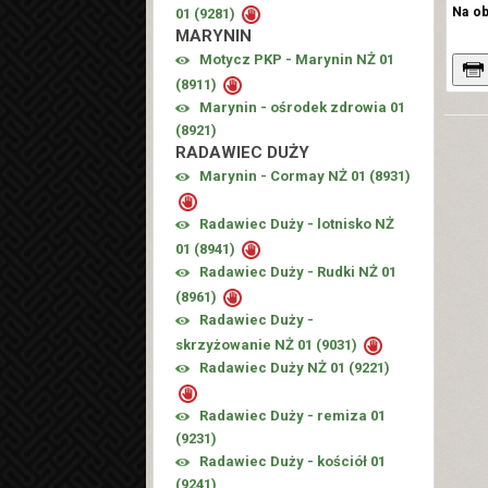
Na o
01 (
9281
)
MARYNIN
Motycz PKP - Marynin NŻ 01
(
8911
)
Marynin - ośrodek zdrowia 01
(
8921
)
RADAWIEC DUŻY
Marynin - Cormay NŻ 01 (
8931
)
Radawiec Duży - lotnisko NŻ
01 (
8941
)
Radawiec Duży - Rudki NŻ 01
(
8961
)
Radawiec Duży -
skrzyżowanie NŻ 01 (
9031
)
Radawiec Duży NŻ 01 (
9221
)
Radawiec Duży - remiza 01
(
9231
)
Radawiec Duży - kościół 01
(
9241
)