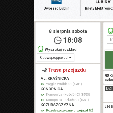
Dworzec Lublin
Bilety Elektroni
8 sierpnia sobota
18:08
li
Wyszukaj rozkład
Obowiązujące od:
Trasa przejazdu
K
AL. KRAŚNICKA
szko
Węglin Wróbla 01 (
5781
)
DZI
KONOPNICA
Konopnica - kościół 03 (
8703
)
Konopnica - szkoła 01 (
8901
)
KOZUBSZCZYZNA
LEGE
Kozubszczyzna-przejazd NŻ