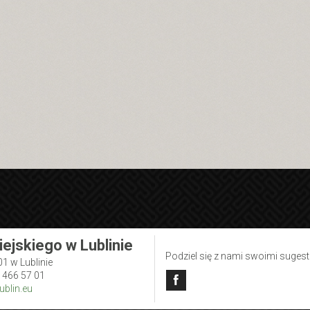
iejskiego w Lublinie
Podziel się z nami swoimi suges
01 w Lublinie
1 466 57 01
blin.eu