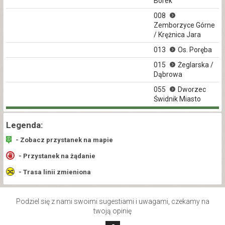
Borek
008
Zemborzyce Górne
/ Krężnica Jara
013
Os. Poręba
015
Żeglarska /
Dąbrowa
055
Dworzec
Świdnik Miasto
Legenda:
- Zobacz przystanek na mapie
- Przystanek na żądanie
- Trasa linii zmieniona
Podziel się z nami swoimi sugestiami i uwagami, czekamy na
twoją opinię