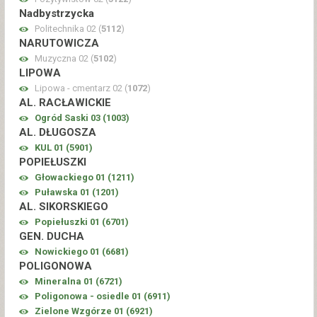
Nadbystrzycka
Politechnika 02 (
5112
)
NARUTOWICZA
Muzyczna 02 (
5102
)
LIPOWA
Lipowa - cmentarz 02 (
1072
)
AL. RACŁAWICKIE
Ogród Saski 03 (
1003
)
AL. DŁUGOSZA
KUL 01 (
5901
)
POPIEŁUSZKI
Głowackiego 01 (
1211
)
Puławska 01 (
1201
)
AL. SIKORSKIEGO
Popiełuszki 01 (
6701
)
GEN. DUCHA
Nowickiego 01 (
6681
)
POLIGONOWA
Mineralna 01 (
6721
)
Poligonowa - osiedle 01 (
6911
)
Zielone Wzgórze 01 (
6921
)