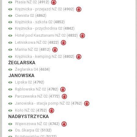
Ptasia NŻ 02 (
4912
)
Krężnicka - przejazd NŻ 02 (
4902
)
Cienista 02 (
4862
)
Krężnicka - szkoła 02 (
4852
)
Krężnicka - przychodnia 02 (
4842
)
Hotel pod Kasztanami NŻ 02 (
4832
)
Letniskowa NŻ 02 (
4822
)
Marina NŻ 02 (
4812
)
Krężnicka - kemping NŻ 02 (
4802
)
ŻEGLARSKA
Żeglarska 04 (
4634
)
JANOWSKA
Lipska 02 (
4792
)
Rąblowska NŻ 02 (
4782
)
Parczewska NŻ 02 (
4772
)
Janowska - stacja pomp NŻ 02 (
4762
)
Koło NŻ 02 (
4752
)
NADBYSTRZYCKA
Wąwozowa NŻ 02 (
4742
)
Os. Skarpa 02 (
5132
)
Pozytywistów 02 (
5122
)