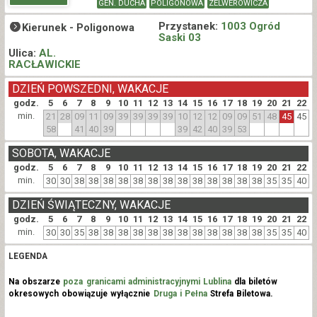
GEN. DUCHA
POLIGONOWA
ZELWEROWICZA
Przystanek:
1003 Ogród
Kierunek -
Poligonowa
Saski 03
Ulica:
AL.
RACŁAWICKIE
DZIEŃ POWSZEDNI, WAKACJE
godz.
5
6
7
8
9
10
11
12
13
14
15
16
17
18
19
20
21
22
min.
21
28
09
11
09
39
39
39
39
10
12
12
09
09
51
48
45
45
58
41
40
39
39
42
40
39
53
SOBOTA, WAKACJE
godz.
5
6
7
8
9
10
11
12
13
14
15
16
17
18
19
20
21
22
min.
30
30
38
38
38
38
38
38
38
38
38
38
38
38
38
35
35
40
DZIEŃ ŚWIĄTECZNY, WAKACJE
godz.
5
6
7
8
9
10
11
12
13
14
15
16
17
18
19
20
21
22
min.
30
30
35
38
38
38
38
38
38
38
38
38
38
38
38
35
35
40
LEGENDA
Na obszarze
poza granicami administracyjnymi Lublina
dla biletów
okresowych obowiązuje wyłącznie
Druga i Pełna
Strefa Biletowa.