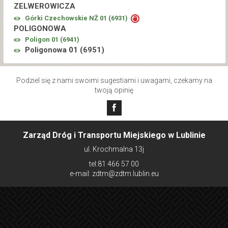
ZELWEROWICZA
Górki Czechowskie NŻ 01 (
6931
)
POLIGONOWA
Poligon 01 (
6941
)
Poligonowa 01 (
6951
)
Podziel się z nami swoimi sugestiami i uwagami, czekamy na
twoją opinię
Zarząd Dróg i Transportu Miejskiego w Lublinie
ul. Krochmalna 13j
tel:81 466 57 00
e-mail: zdtm@zdtm.lublin.eu