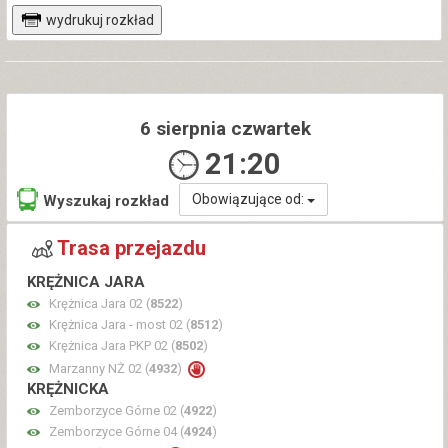
wydrukuj rozkład
6 sierpnia czwartek
21:20
Obowiązujące od:
Wyszukaj rozkład
Trasa przejazdu
KRĘŻNICA JARA
Krężnica Jara 02 (
8522
)
Krężnica Jara - most 02 (
8512
)
Krężnica Jara PKP 02 (
8502
)
Marzanny NŻ 02 (
4932
)
KRĘŻNICKA
Zemborzyce Górne 02 (
4922
)
Zemborzyce Górne 04 (
4924
)