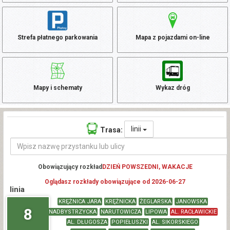
Strefa płatnego parkowania
Mapa z pojazdami on-line
Mapy i schematy
Wykaz dróg
linii
Trasa:
Obowiązujący rozkład
DZIEŃ POWSZEDNI, WAKACJE
Oglądasz rozkłady obowiązujące od 2026-06-27
linia
KRĘŻNICA JARA
KRĘŻNICKA
ŻEGLARSKA
JANOWSKA
8
NADBYSTRZYCKA
NARUTOWICZA
LIPOWA
AL. RACŁAWICKIE
AL. DŁUGOSZA
POPIEŁUSZKI
AL. SIKORSKIEGO