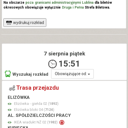
Na obszarze
poza granicami administracyjnymi Lublina
dla biletów
okresowych obowiązuje wyłącznie
Druga i Pełna
Strefa Biletowa.
wydrukuj rozkład
7 sierpnia piątek
15:51
Obowiązujące od:
Wyszukaj rozkład
Trasa przejazdu
ELIZÓWKA
Elizówka - giełda 02 (
1892
)
Elizówka bloki 04 (
7124
)
AL. SPÓŁDZIELCZOŚCI PRACY
IKEA wiadukt NŻ 02 (
1982
)