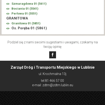
Szmaragdowa 01 (
5611
)
Bociania 01 (
5541
)
Perłowa 01 (
5551
)
GRANITOWA
Granitowa 01 (
5851
)
Os. Poręba 01 (
5861
)
Podziel się z nami swoimi sugestiami i uwagami, czekamy na
twoją opinię
Zarząd Dróg i Transportu Miejskiego w Lublinie
ul. Krochmalna 13j
tel:81 466 57 00
e-mail: zdtm@zdtm.lublin.eu