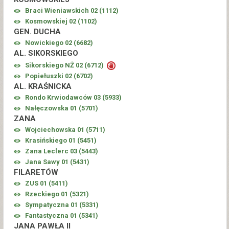
Braci Wieniawskich 02 (
1112
)
Kosmowskiej 02 (
1102
)
GEN. DUCHA
Nowickiego 02 (
6682
)
AL. SIKORSKIEGO
Sikorskiego NŻ 02 (
6712
)
Popiełuszki 02 (
6702
)
AL. KRAŚNICKA
Rondo Krwiodawców 03 (
5933
)
Nałęczowska 01 (
5701
)
ZANA
Wojciechowska 01 (
5711
)
Krasińskiego 01 (
5451
)
Zana Leclerc 03 (
5443
)
Jana Sawy 01 (
5431
)
FILARETÓW
ZUS 01 (
5411
)
Rzeckiego 01 (
5321
)
Sympatyczna 01 (
5331
)
Fantastyczna 01 (
5341
)
JANA PAWŁA II