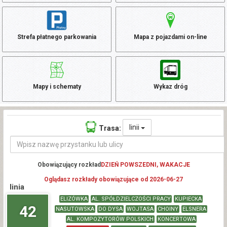
Strefa płatnego parkowania
Mapa z pojazdami on-line
Mapy i schematy
Wykaz dróg
linii
Trasa:
Obowiązujący rozkład
DZIEŃ POWSZEDNI, WAKACJE
Oglądasz rozkłady obowiązujące od 2026-06-27
linia
ELIZÓWKA
AL. SPÓŁDZIELCZOŚCI PRACY
KUPIECKA
42
NASUTOWSKA
DO DYSA
WOJTASA
CHOINY
ELSNERA
AL. KOMPOZYTORÓW POLSKICH
KONCERTOWA