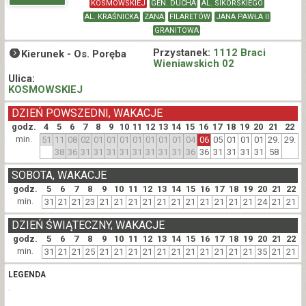
KOSMOWSKIEJ
GEN. DUCHA
AL. SIKORSKIEGO
AL. KRAŚNICKA
ZANA
FILARETÓW
JANA PAWŁA II
GRANITOWA
Przystanek:
1112 Braci
Kierunek -
Os. Poręba
Wieniawskich 02
Ulica:
KOSMOWSKIEJ
DZIEŃ POWSZEDNI, WAKACJE
godz.
4
5
6
7
8
9
10
11
12
13
14
15
16
17
18
19
20
21
22
min.
51
11
08
02
01
01
01
01
01
01
01
04
06
05
01
01
01
29.
29.
38
36
31
31
31
31
31
31
31
31
36
36
31
31
31
31
58
SOBOTA, WAKACJE
godz.
5
6
7
8
9
10
11
12
13
14
15
16
17
18
19
20
21
22
min.
31
21
21
23
21
21
21
21
21
21
21
21
21
21
21
24
21
21
DZIEŃ ŚWIĄTECZNY, WAKACJE
godz.
5
6
7
8
9
10
11
12
13
14
15
16
17
18
19
20
21
22
min.
31
21
21
25
21
21
21
21
21
21
21
21
21
21
21
35
21
21
LEGENDA
.