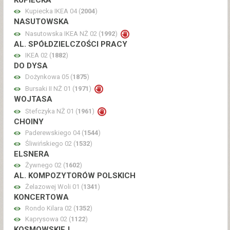
KUPIECKA
Kupiecka IKEA 04 (
2004
)
NASUTOWSKA
Nasutowska IKEA NŻ 02 (
1992
)
AL. SPÓŁDZIELCZOŚCI PRACY
IKEA 02 (
1882
)
DO DYSA
Dożynkowa 05 (
1875
)
Bursaki II NŻ 01 (
1971
)
WOJTASA
Stefczyka NŻ 01 (
1961
)
CHOINY
Paderewskiego 04 (
1544
)
Śliwińskiego 02 (
1532
)
ELSNERA
Żywnego 02 (
1602
)
AL. KOMPOZYTORÓW POLSKICH
Żelazowej Woli 01 (
1341
)
KONCERTOWA
Rondo Kilara 02 (
1352
)
Kaprysowa 02 (
1122
)
KOSMOWSKIEJ