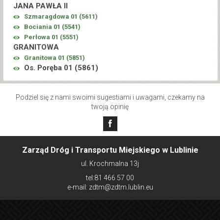
JANA PAWŁA II
Szmaragdowa 01 (
5611
)
Bociania 01 (
5541
)
Perłowa 01 (
5551
)
GRANITOWA
Granitowa 01 (
5851
)
Os. Poręba 01 (
5861
)
Podziel się z nami swoimi sugestiami i uwagami, czekamy na
twoją opinię
Zarząd Dróg i Transportu Miejskiego w Lublinie
ul. Krochmalna 13j
tel:81 466 57 00
e-mail: zdtm@zdtm.lublin.eu