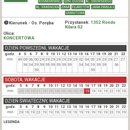
KOSMOWSKIEJ
GEN. DUCHA
AL. SIKORSKIEGO
AL. KRAŚNICKA
ZANA
FILARETÓW
JANA PAWŁA II
GRANITOWA
Przystanek:
1352 Rondo
Kierunek -
Os. Poręba
Kilara 02
Ulica:
KONCERTOWA
DZIEŃ POWSZEDNI, WAKACJE
godz.
4
5
6
7
8
9
10
11
12
13
14
15
16
17
18
19
20
21
22
min.
49
09
06
00
29
29
29
29
29
29
29
02
04
03
29
29
29
27.
27.
36
34
29
59
59
59
59
59
59
34
34
29
59
59
56
59
59
SOBOTA, WAKACJE
godz.
5
6
7
8
9
10
11
12
13
14
15
16
17
18
19
20
21
22
min.
29
19
19
21
19
19
19
19
19
19
19
19
19
19
19
22
19
19
DZIEŃ ŚWIĄTECZNY, WAKACJE
godz.
5
6
7
8
9
10
11
12
13
14
15
16
17
18
19
20
21
22
min.
29
19
19
23
19
19
19
19
19
19
19
19
19
19
19
33
19
19
LEGENDA
.