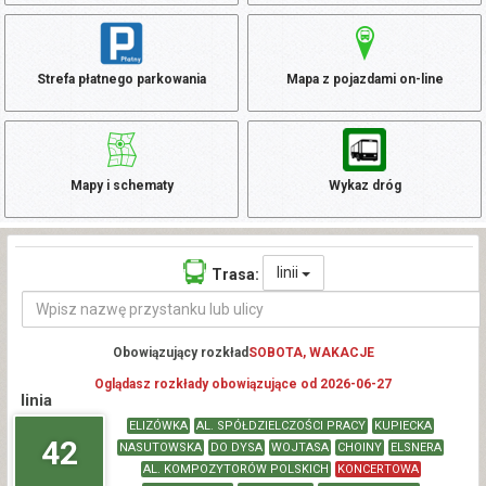
Strefa płatnego parkowania
Mapa z pojazdami on-line
Mapy i schematy
Wykaz dróg
linii
Trasa:
Obowiązujący rozkład
SOBOTA, WAKACJE
Oglądasz rozkłady obowiązujące od 2026-06-27
linia
ELIZÓWKA
AL. SPÓŁDZIELCZOŚCI PRACY
KUPIECKA
42
NASUTOWSKA
DO DYSA
WOJTASA
CHOINY
ELSNERA
AL. KOMPOZYTORÓW POLSKICH
KONCERTOWA