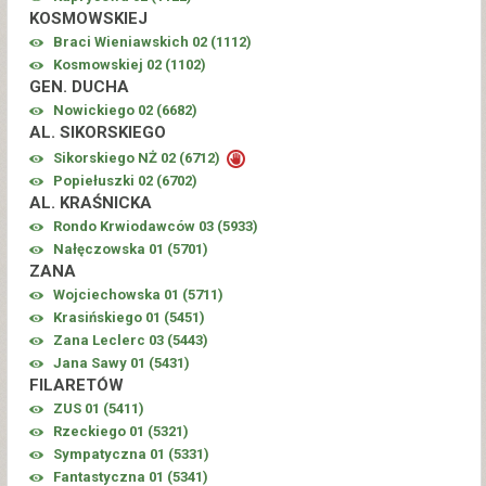
KOSMOWSKIEJ
Braci Wieniawskich 02 (
1112
)
Kosmowskiej 02 (
1102
)
GEN. DUCHA
Nowickiego 02 (
6682
)
AL. SIKORSKIEGO
Sikorskiego NŻ 02 (
6712
)
Popiełuszki 02 (
6702
)
AL. KRAŚNICKA
Rondo Krwiodawców 03 (
5933
)
Nałęczowska 01 (
5701
)
ZANA
Wojciechowska 01 (
5711
)
Krasińskiego 01 (
5451
)
Zana Leclerc 03 (
5443
)
Jana Sawy 01 (
5431
)
FILARETÓW
ZUS 01 (
5411
)
Rzeckiego 01 (
5321
)
Sympatyczna 01 (
5331
)
Fantastyczna 01 (
5341
)