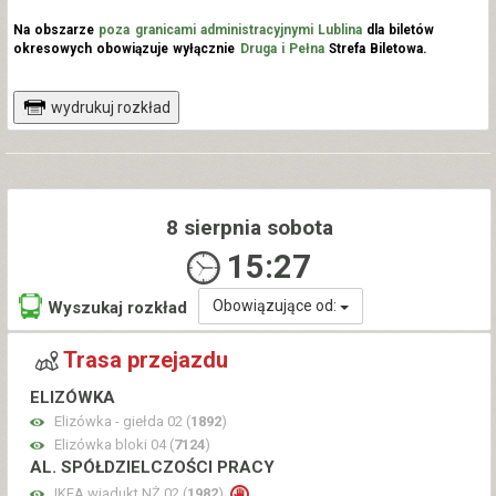
Na obszarze
poza granicami administracyjnymi Lublina
dla biletów
okresowych obowiązuje wyłącznie
Druga i Pełna
Strefa Biletowa.
wydrukuj rozkład
8 sierpnia sobota
15:27
Obowiązujące od:
Wyszukaj rozkład
Trasa przejazdu
ELIZÓWKA
Elizówka - giełda 02 (
1892
)
Elizówka bloki 04 (
7124
)
AL. SPÓŁDZIELCZOŚCI PRACY
IKEA wiadukt NŻ 02 (
1982
)