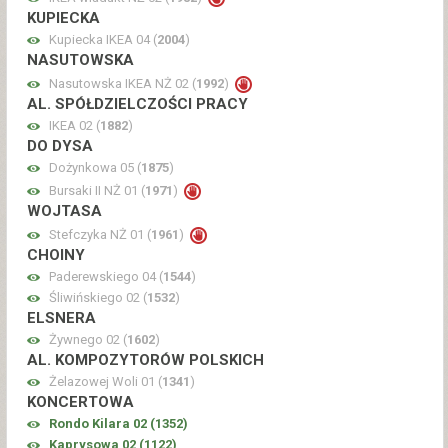
KUPIECKA
Kupiecka IKEA 04 (
2004
)
NASUTOWSKA
Nasutowska IKEA NŻ 02 (
1992
)
AL. SPÓŁDZIELCZOŚCI PRACY
IKEA 02 (
1882
)
DO DYSA
Dożynkowa 05 (
1875
)
Bursaki II NŻ 01 (
1971
)
WOJTASA
Stefczyka NŻ 01 (
1961
)
CHOINY
Paderewskiego 04 (
1544
)
Śliwińskiego 02 (
1532
)
ELSNERA
Żywnego 02 (
1602
)
AL. KOMPOZYTORÓW POLSKICH
Żelazowej Woli 01 (
1341
)
KONCERTOWA
Rondo Kilara 02 (
1352
)
Kaprysowa 02 (
1122
)