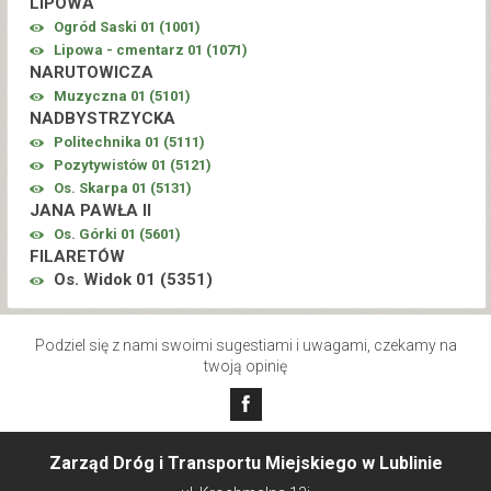
LIPOWA
Ogród Saski 01 (
1001
)
Lipowa - cmentarz 01 (
1071
)
NARUTOWICZA
Muzyczna 01 (
5101
)
NADBYSTRZYCKA
Politechnika 01 (
5111
)
Pozytywistów 01 (
5121
)
Os. Skarpa 01 (
5131
)
JANA PAWŁA II
Os. Górki 01 (
5601
)
FILARETÓW
Os. Widok 01 (
5351
)
Podziel się z nami swoimi sugestiami i uwagami, czekamy na
twoją opinię
Zarząd Dróg i Transportu Miejskiego w Lublinie