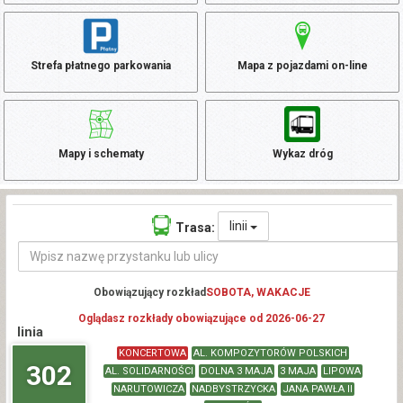
Strefa płatnego parkowania
Mapa z pojazdami on-line
Mapy i schematy
Wykaz dróg
linii
Trasa:
Obowiązujący rozkład
SOBOTA, WAKACJE
Oglądasz rozkłady obowiązujące od 2026-06-27
linia
KONCERTOWA
AL. KOMPOZYTORÓW POLSKICH
302
AL. SOLIDARNOŚCI
DOLNA 3 MAJA
3 MAJA
LIPOWA
NARUTOWICZA
NADBYSTRZYCKA
JANA PAWŁA II