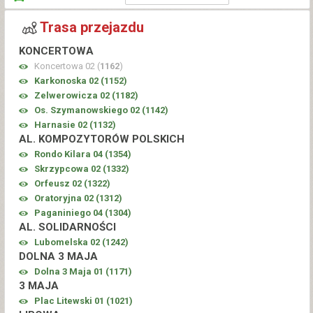
Trasa przejazdu
KONCERTOWA
Koncertowa 02 (
1162
)
Karkonoska 02 (
1152
)
Zelwerowicza 02 (
1182
)
Os. Szymanowskiego 02 (
1142
)
Harnasie 02 (
1132
)
AL. KOMPOZYTORÓW POLSKICH
Rondo Kilara 04 (
1354
)
Skrzypcowa 02 (
1332
)
Orfeusz 02 (
1322
)
Oratoryjna 02 (
1312
)
Paganiniego 04 (
1304
)
AL. SOLIDARNOŚCI
Lubomelska 02 (
1242
)
DOLNA 3 MAJA
Dolna 3 Maja 01 (
1171
)
3 MAJA
Plac Litewski 01 (
1021
)