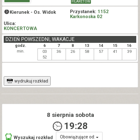
FILARETÓW
Przystanek:
1152
Kierunek -
Os. Widok
Karkonoska 02
Ulica:
KONCERTOWA
DZIEŃ POWSZEDNI, WAKACJE
godz.
6
7
8
13
14
15
16
min.
03
36
26
58
57
41
39
52
wydrukuj rozkład
8 sierpnia sobota
19:28
Obowiązujące od:
Wyszukaj rozkład