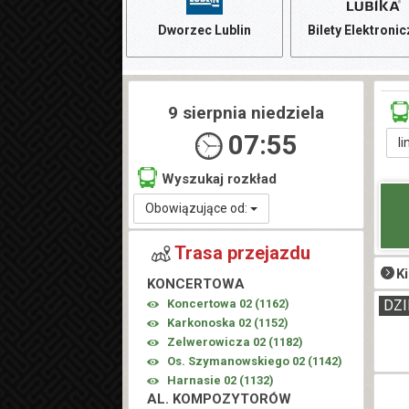
Dworzec Lublin
Bilety Elektroni
9 sierpnia niedziela
07:55
li
Wyszukaj rozkład
Obowiązujące od:
Trasa przejazdu
K
KONCERTOWA
Koncertowa 02 (
1162
)
DZI
Karkonoska 02 (
1152
)
Zelwerowicza 02 (
1182
)
Os. Szymanowskiego 02 (
1142
)
Harnasie 02 (
1132
)
AL. KOMPOZYTORÓW