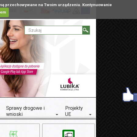
tóre są przechowywane na Twoim urządzeniu. Kontynuowanie
ublinie
PL
iem
Sprawy drogowe i
Projekty
wnioski
UE