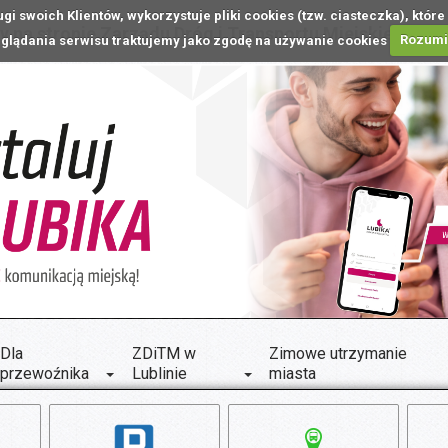
ugi swoich Klientów, wykorzystuje pliki cookies (tzw. ciasteczka), k
 na stronie Zarządu Dróg i Transportu Miejskiego w L
glądania serwisu traktujemy jako zgodę na używanie cookies
Rozum
Dla
ZDiTM w
Zimowe utrzymanie
przewoźnika
Lublinie
miasta