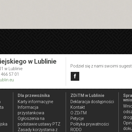
iejskiego w Lublinie
Podziel się z nami swoimi suges
01 w Lublinie
1 466 57 01
blin.eu
Dla przewoźnika
ZDiTM w Lublinie
Spra
wnio
n
Karty informacyjne
Deklaracja dostępności
Wnio
ta
Informacja
Kontakt
ods
przystankowa
O ZDiTM
dro
Ogłoszenia na
Petycje
Opin
jska
podstawie ustawy PTZ
Polityka prywatności
doku
Zasady korzystania z
RODO