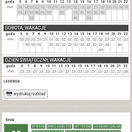
godz.
5
6
7
8
9
10
11
12
13
14
15
16
17
18
19
20
21
22
min.
28.
18
07
22
10.
19
39.
19
36.
00
14
06
21
20
20
19
18
18
54.
41
33
46
39.
59.
59.
24
41.
30
50.
50.
58
48.
54.
SOBOTA, WAKACJE
godz.
5
6
7
8
9
10
11
12
13
14
15
16
17
18
19
20
21
22
min.
50
20
25
25
25
01
02
02
02
02
02
02
02
02
23
22
01
20
50
55
55
32
32
32
32
32
32
32
32
32
54
40
59
DZIEŃ ŚWIĄTECZNY, WAKACJE
godz.
6
7
8
9
10
11
12
13
14
15
16
17
18
19
20
21
22
min.
23
23
23
23
23
23
23
23
23
23
23
23
23
23
22
22
28
LEGENDA
.
wydrukuj rozkład
linia
SPIESSA
BRACI KRAUSSE
VETTERÓW
DOŚWIADCZALNA