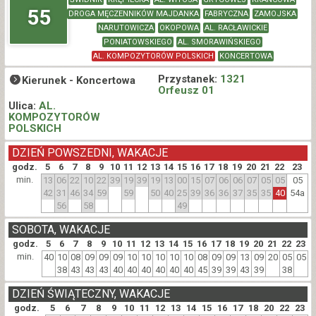
55
DROGA MĘCZENNIKÓW MAJDANKA
FABRYCZNA
ZAMOJSKA
NARUTOWICZA
OKOPOWA
AL. RACŁAWICKIE
PONIATOWSKIEGO
AL. SMORAWIŃSKIEGO
AL. KOMPOZYTORÓW POLSKICH
KONCERTOWA
Przystanek:
1321
Kierunek -
Koncertowa
Orfeusz 01
Ulica:
AL.
KOMPOZYTORÓW
POLSKICH
DZIEŃ POWSZEDNI, WAKACJE
godz.
5
6
7
8
9
10
11
12
13
14
15
16
17
18
19
20
21
22
23
min.
13
06
22
10
22
39
19
39
19
13
00
15
07
06
06
07
05
05
05
42
31
46
34
59
59
50
40
25
39
36
36
37
35
35
40
54a
56
58
49
SOBOTA, WAKACJE
godz.
5
6
7
8
9
10
11
12
13
14
15
16
17
18
19
20
21
22
23
min.
40
10
08
09
09
09
10
10
10
10
10
08
09
09
13
09
20
05
05
38
43
43
43
40
40
40
40
40
40
45
39
39
43
39
38
DZIEŃ ŚWIĄTECZNY, WAKACJE
godz.
5
6
7
8
9
10
11
12
13
14
15
16
17
18
20
22
23