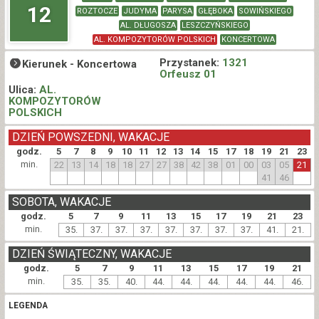
12
ROZTOCZE
JUDYMA
PARYSA
GŁĘBOKA
SOWIŃSKIEGO
AL. DŁUGOSZA
LESZCZYŃSKIEGO
AL. KOMPOZYTORÓW POLSKICH
KONCERTOWA
Przystanek:
1321
Kierunek -
Koncertowa
Orfeusz 01
Ulica:
AL.
KOMPOZYTORÓW
POLSKICH
DZIEŃ POWSZEDNI, WAKACJE
godz.
5
7
8
9
10
11
12
13
14
15
17
18
19
21
23
min.
22
13
14
18
18
27
27
38
42
38
01
00
03
05
21
41
46
SOBOTA, WAKACJE
godz.
5
7
9
11
13
15
17
19
21
23
min.
35.
37.
37.
37.
37.
37.
37.
37.
41.
21.
DZIEŃ ŚWIĄTECZNY, WAKACJE
godz.
5
7
9
11
13
15
17
19
21
min.
35.
35.
40.
44.
44.
44.
44.
44.
46.
LEGENDA
.