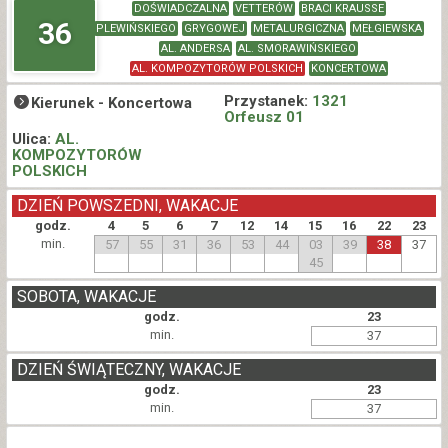
DOŚWIADCZALNA
VETTERÓW
BRACI KRAUSSE
36
PLEWIŃSKIEGO
GRYGOWEJ
METALURGICZNA
MEŁGIEWSKA
AL. ANDERSA
AL. SMORAWIŃSKIEGO
AL. KOMPOZYTORÓW POLSKICH
KONCERTOWA
Przystanek:
1321
Kierunek -
Koncertowa
Orfeusz 01
Ulica:
AL.
KOMPOZYTORÓW
POLSKICH
DZIEŃ POWSZEDNI, WAKACJE
godz.
4
5
6
7
12
14
15
16
22
23
min.
57
55
31
36
53
44
03
39
38
37
45
SOBOTA, WAKACJE
godz.
23
min.
37
DZIEŃ ŚWIĄTECZNY, WAKACJE
godz.
23
min.
37