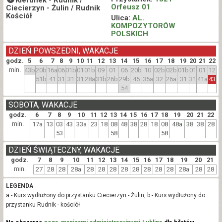
Orfeusz 01
Ciecierzyn - Żulin / Rudnik
Kościół
Ulica:
AL.
KOMPOZYTORÓW
POLSKICH
DZIEŃ POWSZEDNI, WAKACJE
godz.
5
6
7
8
9
10
11
12
13
14
15
16
17
18
19
20
21
22
min.
43b
20b
16a
06
01b
01
01b
09
01
06
20b
10
02b
02b
01b
01
01
12
51b
41
31
31
31
28a
31b
26b
29b
45
35a
32
26a
31
31
41a
43
54
SOBOTA, WAKACJE
godz.
6
7
8
9
10
11
12
13
14
15
16
17
18
19
20
21
22
min.
17a
13
03
43
33a
23
18
08
48
38
28
18
08
48a
38
38
28
53
58
58
DZIEŃ ŚWIĄTECZNY, WAKACJE
godz.
7
8
9
10
11
12
13
14
15
16
17
18
19
20
21
min.
27
28
28
28a
28
28
28
28
28
28
28
28
28a
28
28
LEGENDA
a - Kurs wydłużony do przystanku Ciecierzyn - Żulin, b - Kurs wydłużony do
przystanku Rudnik - kościół