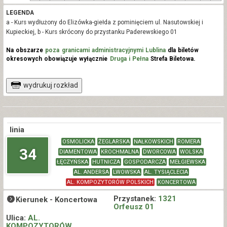
LEGENDA
a - Kurs wydłużony do Elizówka-giełda z pominięciem ul. Nasutowskiej i
Kupieckiej, b - Kurs skrócony do przystanku Paderewskiego 01
Na obszarze
poza granicami administracyjnymi Lublina
dla biletów
okresowych obowiązuje wyłącznie
Druga i Pełna
Strefa Biletowa.
wydrukuj rozkład
linia
OSMOLICKA
ŻEGLARSKA
NAŁKOWSKICH
ROMERA
34
DIAMENTOWA
KROCHMALNA
DWORCOWA
WOLSKA
ŁĘCZYŃSKA
HUTNICZA
GOSPODARCZA
MEŁGIEWSKA
AL. ANDERSA
LWOWSKA
AL. TYSIĄCLECIA
AL. KOMPOZYTORÓW POLSKICH
KONCERTOWA
Przystanek:
1321
Kierunek -
Koncertowa
Orfeusz 01
Ulica:
AL.
KOMPOZYTORÓW