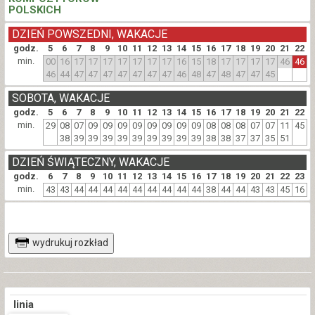
POLSKICH
DZIEŃ POWSZEDNI, WAKACJE
godz.
5
6
7
8
9
10
11
12
13
14
15
16
17
18
19
20
21
22
min.
00
16
17
17
17
17
17
17
17
16
15
18
17
17
17
17
46
46
46
44
47
47
47
47
47
47
47
46
48
47
48
47
47
45
SOBOTA, WAKACJE
godz.
5
6
7
8
9
10
11
12
13
14
15
16
17
18
19
20
21
22
min.
29
08
07
09
09
09
09
09
09
09
09
08
08
08
07
07
11
45
38
39
39
39
39
39
39
39
39
39
38
38
37
37
35
51
DZIEŃ ŚWIĄTECZNY, WAKACJE
godz.
6
7
8
9
10
11
12
13
14
15
16
17
18
19
20
21
22
23
min.
43
43
44
44
44
44
44
44
44
44
44
38
44
44
43
43
45
16
wydrukuj rozkład
linia