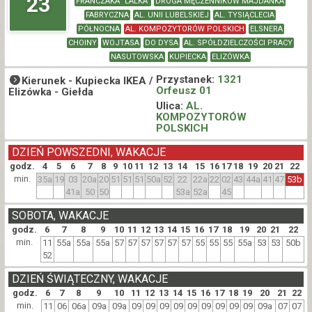
23
FRANCZAKA "LALKA"
DROGA MĘCZENNIKÓW MAJDANKA
FABRYCZNA
AL. UNII LUBELSKIEJ
AL. TYSIĄCLECIA
PÓŁNOCNA
AL. KOMPOZYTORÓW POLSKICH
ELSNERA
CHOINY
WOJTASA
DO DYSA
AL. SPÓŁDZIELCZOŚCI PRACY
NASUTOWSKA
KUPIECKA
ELIZÓWKA
Przystanek:
1321
Kierunek -
Kupiecka IKEA /
Orfeusz 01
Elizówka - Giełda
Ulica:
AL.
KOMPOZYTORÓW
POLSKICH
DZIEŃ POWSZEDNI, WAKACJE
godz.
4
5
6
7
8
9
10
11
12
13
14
15
16
17
18
19
20
21
22
min.
35a
19
03
20a
20
51
51
51
50a
52
22
22a
22
02
43
44a
41
47
53b
41a
50
50
53a
52a
45
SOBOTA, WAKACJE
godz.
6
7
8
9
10
11
12
13
14
15
16
17
18
19
20
21
22
min.
11
55a
55a
55a
57
57
57
57
57
57
55
55
55
55a
53
53
50b
52
DZIEŃ ŚWIĄTECZNY, WAKACJE
godz.
6
7
8
9
10
11
12
13
14
15
16
17
18
19
20
21
22
min.
11
06
06a
09a
09a
09
09
09
09
09
09
09
09
09
09a
07
07