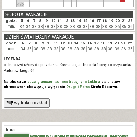
49b
SOBOTA, WAKACJE
godz.
5
6
7
8
9
10
11
12
13
14
15
16
17
18
19
20
21
22
min.
34
34
38
38
38
38
38
38
38
38
38
38
38
38
38
36
36
36
DZIEŃ ŚWIĄTECZNY, WAKACJE
godz.
6
7
8
9
10
11
12
13
14
15
16
17
18
19
20
21
22
min.
34
35
38
38
38
38
38
38
38
38
38
38
38
38
36
36
36
LEGENDA
b - Kurs wydłużony do przystanku Kawka-las, a - Kurs skrócony do przystanku
Paderewskiego 06
Na obszarze
poza granicami administracyjnymi Lublina
dla biletów
okresowych obowiązuje wyłącznie
Druga i Pełna
Strefa Biletowa.
wydrukuj rozkład
linia
ŚWIDNIK
KRĘPIECKA
AL. WITOSA
GRYGOWEJ
KRAŃCOWA