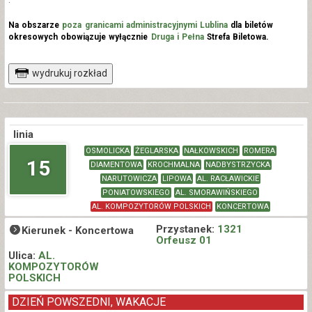
Na obszarze
poza granicami administracyjnymi Lublina
dla biletów
okresowych obowiązuje wyłącznie
Druga i Pełna
Strefa Biletowa.
wydrukuj rozkład
linia
OSMOLICKA
ŻEGLARSKA
NAŁKOWSKICH
ROMERA
15
DIAMENTOWA
KROCHMALNA
NADBYSTRZYCKA
NARUTOWICZA
LIPOWA
AL. RACŁAWICKIE
PONIATOWSKIEGO
AL. SMORAWIŃSKIEGO
AL. KOMPOZYTORÓW POLSKICH
KONCERTOWA
Przystanek:
1321
Kierunek -
Koncertowa
Orfeusz 01
Ulica:
AL.
KOMPOZYTORÓW
POLSKICH
DZIEŃ POWSZEDNI, WAKACJE