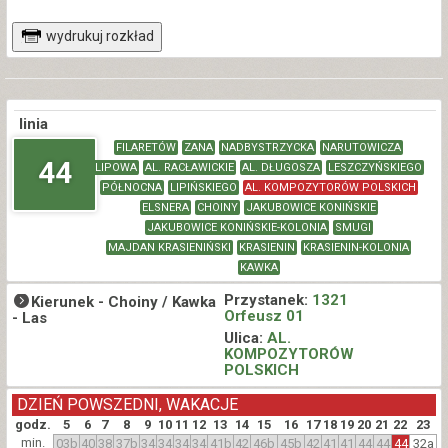
wydrukuj rozkład
linia
FILARETÓW
ZANA
NADBYSTRZYCKA
NARUTOWICZA
44
LIPOWA
AL. RACŁAWICKIE
AL. DŁUGOSZA
LESZCZYŃSKIEGO
PÓŁNOCNA
LIPIŃSKIEGO
AL. KOMPOZYTORÓW POLSKICH
ELSNERA
CHOINY
JAKUBOWICE KONIŃSKIE
JAKUBOWICE KONIŃSKIE-KOLONIA
SMUGI
MAJDAN KRASIENIŃSKI
KRASIENIN
KRASIENIN-KOLONIA
KAWKA
Przystanek:
1321
Kierunek -
Choiny / Kawka
Orfeusz 01
- Las
Ulica:
AL.
KOMPOZYTORÓW
POLSKICH
DZIEŃ POWSZEDNI, WAKACJE
godz.
5
6
7
8
9
10
11
12
13
14
15
16
17
18
19
20
21
22
23
min.
03b
40
38
37b
34
34
34
34
41b
42
46b
45b
42
41
41
44
44
44
32a