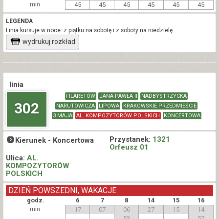
min.
45
45
45
45
45
45
LEGENDA
Linia kursuje w noce: z piątku na sobotę i z soboty na niedzielę.
wydrukuj rozkład
linia
FILARETÓW
JANA PAWŁA II
NADBYSTRZYCKA
302
NARUTOWICZA
LIPOWA
KRAKOWSKIE PRZEDMIEŚCIE
3 MAJA
AL. KOMPOZYTORÓW POLSKICH
KONCERTOWA
Przystanek:
1321
Kierunek -
Koncertowa
Orfeusz 01
Ulica:
AL.
KOMPOZYTORÓW
POLSKICH
DZIEŃ POWSZEDNI, WAKACJE
godz.
6
7
8
14
15
16
min.
17
07
06
27
15
14
53
57