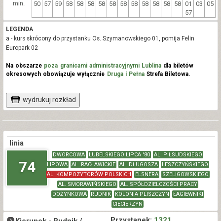
min.
50
57
59
58
58
58
58
58
58
58
58
58
58
58
01
03
05
57
LEGENDA
a - kurs skrócony do przystanku Os. Szymanowskiego 01, pomija Felin
Europark 02
Na obszarze
poza granicami administracyjnymi Lublina
dla biletów
okresowych obowiązuje wyłącznie
Druga i Pełna
Strefa Biletowa.
wydrukuj rozkład
linia
DWORCOWA
LUBELSKIEGO LIPCA '80
AL. PIŁSUDSKIEGO
74
LIPOWA
AL. RACŁAWICKIE
AL. DŁUGOSZA
LESZCZYŃSKIEGO
AL. KOMPOZYTORÓW POLSKICH
ELSNERA
SZELIGOWSKIEGO
AL. SMORAWIŃSKIEGO
AL. SPÓŁDZIELCZOŚCI PRACY
DOŻYNKOWA
RUDNIK
KOLONIA PLISZCZYN
ŁAGIEWNIKI
CIECIERZYN
Przystanek:
1321
Kierunek -
Rudnik /