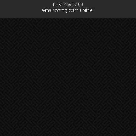
tel:81 466 57 00
e-mail: zdtm@zdtm.lublin.eu