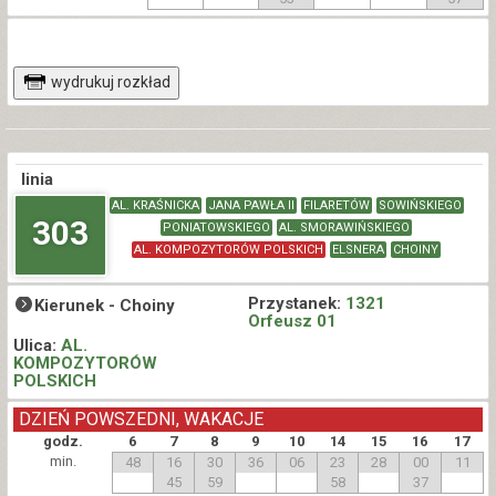
wydrukuj rozkład
linia
AL. KRAŚNICKA
JANA PAWŁA II
FILARETÓW
SOWIŃSKIEGO
303
PONIATOWSKIEGO
AL. SMORAWIŃSKIEGO
AL. KOMPOZYTORÓW POLSKICH
ELSNERA
CHOINY
Przystanek:
1321
Kierunek -
Choiny
Orfeusz 01
Ulica:
AL.
KOMPOZYTORÓW
POLSKICH
DZIEŃ POWSZEDNI, WAKACJE
godz.
6
7
8
9
10
14
15
16
17
min.
48
16
30
36
06
23
28
00
11
45
59
58
37