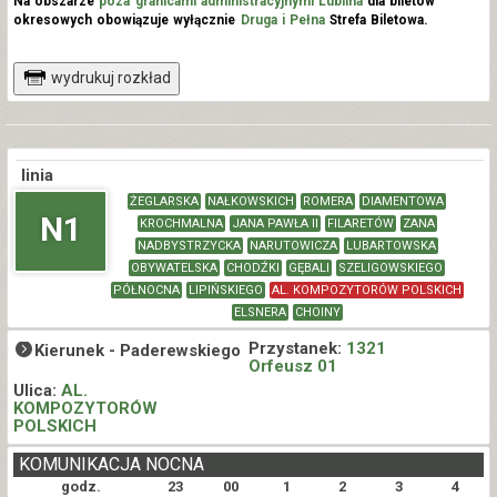
Na obszarze
poza granicami administracyjnymi Lublina
dla biletów
okresowych obowiązuje wyłącznie
Druga i Pełna
Strefa Biletowa.
wydrukuj rozkład
linia
ŻEGLARSKA
NAŁKOWSKICH
ROMERA
DIAMENTOWA
N1
KROCHMALNA
JANA PAWŁA II
FILARETÓW
ZANA
NADBYSTRZYCKA
NARUTOWICZA
LUBARTOWSKA
OBYWATELSKA
CHODŹKI
GĘBALI
SZELIGOWSKIEGO
PÓŁNOCNA
LIPIŃSKIEGO
AL. KOMPOZYTORÓW POLSKICH
ELSNERA
CHOINY
Przystanek:
1321
Kierunek -
Paderewskiego
Orfeusz 01
Ulica:
AL.
KOMPOZYTORÓW
POLSKICH
KOMUNIKACJA NOCNA
godz.
23
00
1
2
3
4