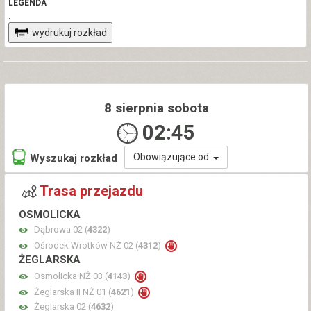
LEGENDA
.
wydrukuj rozkład
8 sierpnia sobota
02:45
Obowiązujące od:
Wyszukaj rozkład
Trasa przejazdu
OSMOLICKA
Dąbrowa 02 (
4322
)
Ośrodek Wrotków NŻ 02 (
4312
)
ŻEGLARSKA
Osmolicka NŻ 03 (
4143
)
Żeglarska II NŻ 01 (
4621
)
Żeglarska 02 (
4632
)