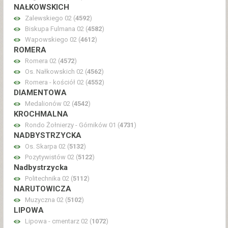
NAŁKOWSKICH
Zalewskiego 02 (
4592
)
Biskupa Fulmana 02 (
4582
)
Wapowskiego 02 (
4612
)
ROMERA
Romera 02 (
4572
)
Os. Nałkowskich 02 (
4562
)
Romera - kościół 02 (
4552
)
DIAMENTOWA
Medalionów 02 (
4542
)
KROCHMALNA
Rondo Żołnierzy - Górników 01 (
4731
)
NADBYSTRZYCKA
Os. Skarpa 02 (
5132
)
Pozytywistów 02 (
5122
)
Nadbystrzycka
Politechnika 02 (
5112
)
NARUTOWICZA
Muzyczna 02 (
5102
)
LIPOWA
Lipowa - cmentarz 02 (
1072
)