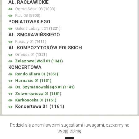
AL. RACŁAWICKIE
Ogród Saski 03 (
1003
)
KUL 03 (
5903
)
PONIATOWSKIEGO
Galeria Labirynt 01 (
1221
)
AL. SMORAWIŃSKIEGO
Kiepury 01 (
1411
)
AL. KOMPOZYTORÓW POLSKICH
Orfeusz 01 (
1321
)
Żelazowej Woli 01 (
1341
)
KONCERTOWA
Rondo Kilara 01 (
1351
)
Harnasie 01 (
1131
)
Os. Szymanowskiego 01 (
1141
)
Zelwerowicza 01 (
1181
)
Karkonoska 01 (
1151
)
Koncertowa 01 (
1161
)
Podziel się z nami swoimi sugestiami i uwagami, czekamy na
twoją opinię