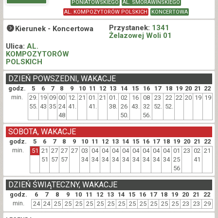
PONIATOWSKIEGO
AL. SMORAWIŃSKIEGO
AL. KOMPOZYTORÓW POLSKICH
KONCERTOWA
Przystanek:
1341
Kierunek -
Koncertowa
Żelazowej Woli 01
Ulica:
AL.
KOMPOZYTORÓW
POLSKICH
DZIEŃ POWSZEDNI, WAKACJE
godz.
5
6
7
8
9
10
11
12
13
14
15
16
17
18
19
20
21
22
min.
29.
19
09
00
12.
21
01.
21
01.
02
16
08
23
22
22
20
19
19
55.
43
35
24
41.
41.
38.
26
43.
32
52.
52.
48
50.
56.
SOBOTA, WAKACJE
godz.
5
6
7
8
9
10
11
12
13
14
15
16
17
18
19
20
21
22
min.
51
21
27
27
27
03
04
04
04
04
04
04
04
04
01
23
02
21
51
57
57
34
34
34
34
34
34
34
34
34
25
41
56
DZIEŃ ŚWIĄTECZNY, WAKACJE
godz.
6
7
8
9
10
11
12
13
14
15
16
17
18
19
20
21
22
min.
24
24
25
25
25
25
25
25
25
25
25
25
25
25
23
23
29