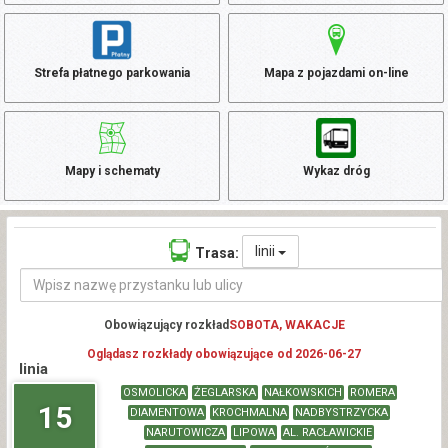
Strefa płatnego parkowania
Mapa z pojazdami on-line
Mapy i schematy
Wykaz dróg
linii
Trasa:
Obowiązujący rozkład
SOBOTA, WAKACJE
Oglądasz rozkłady obowiązujące od 2026-06-27
linia
OSMOLICKA
ŻEGLARSKA
NAŁKOWSKICH
ROMERA
15
DIAMENTOWA
KROCHMALNA
NADBYSTRZYCKA
NARUTOWICZA
LIPOWA
AL. RACŁAWICKIE