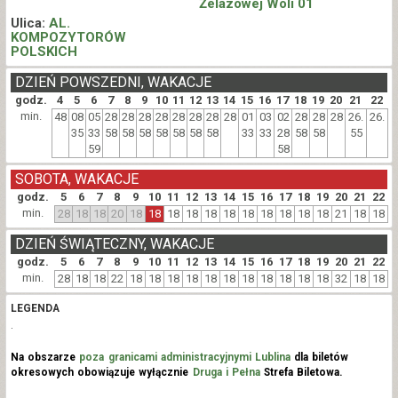
Żelazowej Woli 01
Ulica:
AL.
KOMPOZYTORÓW
POLSKICH
DZIEŃ POWSZEDNI, WAKACJE
godz.
4
5
6
7
8
9
10
11
12
13
14
15
16
17
18
19
20
21
22
min.
48
08
05
28
28
28
28
28
28
28
28
01
03
02
28
28
28
26.
26.
35
33
58
58
58
58
58
58
58
33
33
28
58
58
55
59
58
SOBOTA, WAKACJE
godz.
5
6
7
8
9
10
11
12
13
14
15
16
17
18
19
20
21
22
min.
28
18
18
20
18
18
18
18
18
18
18
18
18
18
18
21
18
18
DZIEŃ ŚWIĄTECZNY, WAKACJE
godz.
5
6
7
8
9
10
11
12
13
14
15
16
17
18
19
20
21
22
min.
28
18
18
22
18
18
18
18
18
18
18
18
18
18
18
32
18
18
LEGENDA
.
Na obszarze
poza granicami administracyjnymi Lublina
dla biletów
okresowych obowiązuje wyłącznie
Druga i Pełna
Strefa Biletowa.