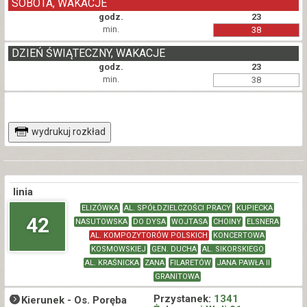
SOBOTA, WAKACJE
godz.
23
min.
38
DZIEŃ ŚWIĄTECZNY, WAKACJE
godz.
23
min.
38
wydrukuj rozkład
linia
ELIZÓWKA
AL. SPÓŁDZIELCZOŚCI PRACY
KUPIECKA
42
NASUTOWSKA
DO DYSA
WOJTASA
CHOINY
ELSNERA
AL. KOMPOZYTORÓW POLSKICH
KONCERTOWA
KOSMOWSKIEJ
GEN. DUCHA
AL. SIKORSKIEGO
AL. KRAŚNICKA
ZANA
FILARETÓW
JANA PAWŁA II
GRANITOWA
Przystanek:
1341
Kierunek -
Os. Poręba