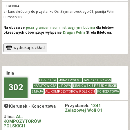
LEGENDA
a - kurs skrócony do przystanku Os. Szymanowskiego 01, pomija Felin
Europark 02
Na obszarze
poza granicami administracyjnymi Lublina
dla biletów
okresowych obowiązuje wyłącznie
Druga i Pełna
Strefa Biletowa.
wydrukuj rozkład
linia
FILARETÓW
JANA PAWŁA II
NADBYSTRZYCKA
302
NARUTOWICZA
LIPOWA
KRAKOWSKIE PRZEDMIEŚCIE
3 MAJA
AL. KOMPOZYTORÓW POLSKICH
KONCERTOWA
Przystanek:
1341
Kierunek -
Koncertowa
Żelazowej Woli 01
Ulica:
AL.
KOMPOZYTORÓW
POLSKICH