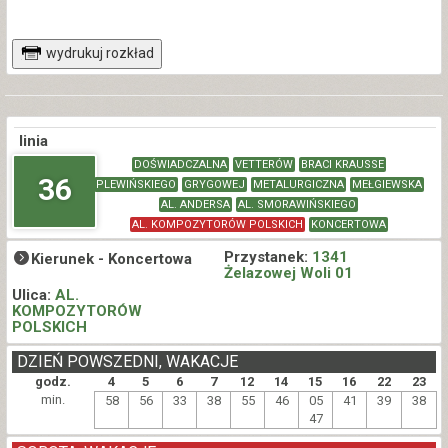
wydrukuj rozkład
linia
DOŚWIADCZALNA
VETTERÓW
BRACI KRAUSSE
36
PLEWIŃSKIEGO
GRYGOWEJ
METALURGICZNA
MEŁGIEWSKA
AL. ANDERSA
AL. SMORAWIŃSKIEGO
AL. KOMPOZYTORÓW POLSKICH
KONCERTOWA
Przystanek:
1341
Kierunek -
Koncertowa
Żelazowej Woli 01
Ulica:
AL.
KOMPOZYTORÓW
POLSKICH
DZIEŃ POWSZEDNI, WAKACJE
godz.
4
5
6
7
12
14
15
16
22
23
min.
58
56
33
38
55
46
05
41
39
38
47