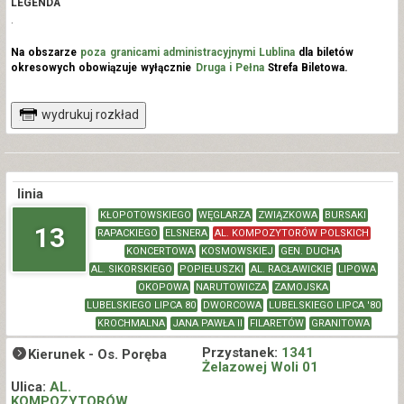
LEGENDA
.
Na obszarze
poza granicami administracyjnymi Lublina
dla biletów
okresowych obowiązuje wyłącznie
Druga i Pełna
Strefa Biletowa.
wydrukuj rozkład
linia
KŁOPOTOWSKIEGO
WĘGLARZA
ZWIĄZKOWA
BURSAKI
13
RAPACKIEGO
ELSNERA
AL. KOMPOZYTORÓW POLSKICH
KONCERTOWA
KOSMOWSKIEJ
GEN. DUCHA
AL. SIKORSKIEGO
POPIEŁUSZKI
AL. RACŁAWICKIE
LIPOWA
OKOPOWA
NARUTOWICZA
ZAMOJSKA
LUBELSKIEGO LIPCA 80
DWORCOWA
LUBELSKIEGO LIPCA '80
KROCHMALNA
JANA PAWŁA II
FILARETÓW
GRANITOWA
Przystanek:
1341
Kierunek -
Os. Poręba
Żelazowej Woli 01
Ulica:
AL.
KOMPOZYTORÓW