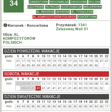
34
DIAMENTOWA
KROCHMALNA
DWORCOWA
WOLSKA
ŁĘCZYŃSKA
HUTNICZA
GOSPODARCZA
MEŁGIEWSKA
AL. ANDERSA
LWOWSKA
AL. TYSIĄCLECIA
AL. KOMPOZYTORÓW POLSKICH
KONCERTOWA
Przystanek:
1341
Kierunek -
Koncertowa
Żelazowej Woli 01
Ulica:
AL.
KOMPOZYTORÓW
POLSKICH
DZIEŃ POWSZEDNI, WAKACJE
godz.
5
6
7
8
9
10
11
12
13
14
15
16
17
18
19
20
21
22
min.
01
17
19
19
19
19
19
19
19
18
17
20
19
19
19
18
47
47
47
46
49
49
49
49
49
49
49
48
50
49
50
49
49
46
SOBOTA, WAKACJE
godz.
5
6
7
8
9
10
11
12
13
14
15
16
17
18
19
20
21
22
min.
30
09
09
11
11
11
11
11
11
11
11
10
10
10
09
08
12
46
39
41
41
41
41
41
41
41
41
41
40
40
39
39
36
52
DZIEŃ ŚWIĄTECZNY, WAKACJE
godz.
6
7
8
9
10
11
12
13
14
15
16
17
18
19
20
21
22
23
min.
44
44
46
46
46
46
46
46
46
46
46
40
46
46
44
44
46
17