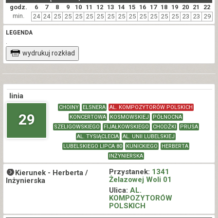
godz.
6
7
8
9
10
11
12
13
14
15
16
17
18
19
20
21
22
min.
24
24
25
25
25
25
25
25
25
25
25
25
25
25
23
23
29
LEGENDA
.
wydrukuj rozkład
linia
CHOINY
ELSNERA
AL. KOMPOZYTORÓW POLSKICH
29
KONCERTOWA
KOSMOWSKIEJ
PÓŁNOCNA
SZELIGOWSKIEGO
FIJAŁKOWSKIEGO
CHODŹKI
PRUSA
AL. TYSIĄCLECIA
AL. UNII LUBELSKIEJ
LUBELSKIEGO LIPCA 80
KUNICKIEGO
HERBERTA
INŻYNIERSKA
Przystanek:
1341
Kierunek -
Herberta /
Żelazowej Woli 01
Inżynierska
Ulica:
AL.
KOMPOZYTORÓW
POLSKICH