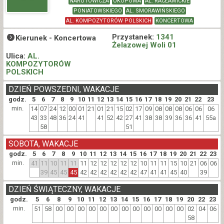
NARUTOWICZA
OKOPOWA
AL. RACŁAWICKIE
PONIATOWSKIEGO
AL. SMORAWIŃSKIEGO
AL. KOMPOZYTORÓW POLSKICH
KONCERTOWA
Przystanek:
1341
Kierunek -
Koncertowa
Żelazowej Woli 01
Ulica:
AL.
KOMPOZYTORÓW
POLSKICH
DZIEŃ POWSZEDNI, WAKACJE
godz.
5
6
7
8
9
10
11
12
13
14
15
16
17
18
19
20
21
22
23
min.
14
07
24
12
00
01
21
01
21
15
02
17
09
08
08
08
06
06
06
43
33
48
36
24
41
41
52
42
27
41
38
38
39
36
36
41
55a
58
51
SOBOTA, WAKACJE
godz.
5
6
7
8
9
10
11
12
13
14
15
16
17
18
19
20
21
22
23
min.
41
11
10
11
11
11
12
12
12
12
12
10
11
11
15
10
21
06
06
39
45
45
45
42
42
42
42
42
42
47
41
41
45
40
39
DZIEŃ ŚWIĄTECZNY, WAKACJE
godz.
5
6
8
9
10
11
12
13
14
15
16
17
18
19
20
22
23
min.
51
58
00
00
00
00
00
00
00
00
00
00
00
00
02
04
06
58