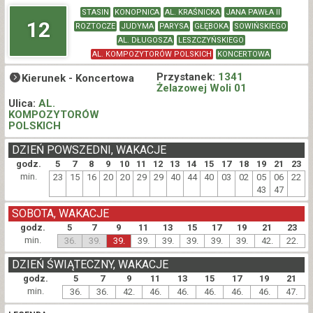
STASIN
KONOPNICA
AL. KRAŚNICKA
JANA PAWŁA II
12
ROZTOCZE
JUDYMA
PARYSA
GŁĘBOKA
SOWIŃSKIEGO
AL. DŁUGOSZA
LESZCZYŃSKIEGO
AL. KOMPOZYTORÓW POLSKICH
KONCERTOWA
Przystanek:
1341
Kierunek -
Koncertowa
Żelazowej Woli 01
Ulica:
AL.
KOMPOZYTORÓW
POLSKICH
DZIEŃ POWSZEDNI, WAKACJE
godz.
5
7
8
9
10
11
12
13
14
15
17
18
19
21
23
min.
23
15
16
20
20
29
29
40
44
40
03
02
05
06
22
43
47
SOBOTA, WAKACJE
godz.
5
7
9
11
13
15
17
19
21
23
min.
36.
39.
39.
39.
39.
39.
39.
39.
42.
22.
DZIEŃ ŚWIĄTECZNY, WAKACJE
godz.
5
7
9
11
13
15
17
19
21
min.
36.
36.
42.
46.
46.
46.
46.
46.
47.