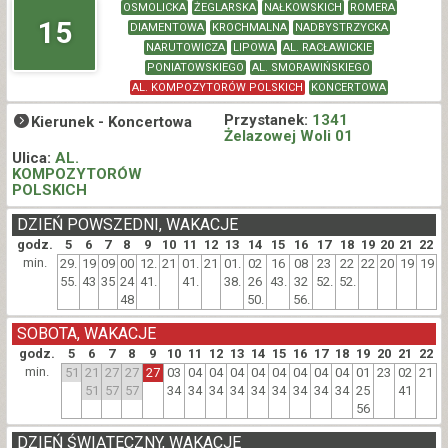
OSMOLICKA
ŻEGLARSKA
NAŁKOWSKICH
ROMERA
15
DIAMENTOWA
KROCHMALNA
NADBYSTRZYCKA
NARUTOWICZA
LIPOWA
AL. RACŁAWICKIE
PONIATOWSKIEGO
AL. SMORAWIŃSKIEGO
AL. KOMPOZYTORÓW POLSKICH
KONCERTOWA
Przystanek:
1341
Kierunek -
Koncertowa
Żelazowej Woli 01
Ulica:
AL.
KOMPOZYTORÓW
POLSKICH
DZIEŃ POWSZEDNI, WAKACJE
godz.
5
6
7
8
9
10
11
12
13
14
15
16
17
18
19
20
21
22
min.
29.
19
09
00
12.
21
01.
21
01.
02
16
08
23
22
22
20
19
19
55.
43
35
24
41.
41.
38.
26
43.
32
52.
52.
48
50.
56.
SOBOTA, WAKACJE
godz.
5
6
7
8
9
10
11
12
13
14
15
16
17
18
19
20
21
22
min.
51
21
27
27
27
03
04
04
04
04
04
04
04
04
01
23
02
21
51
57
57
34
34
34
34
34
34
34
34
34
25
41
56
DZIEŃ ŚWIĄTECZNY, WAKACJE