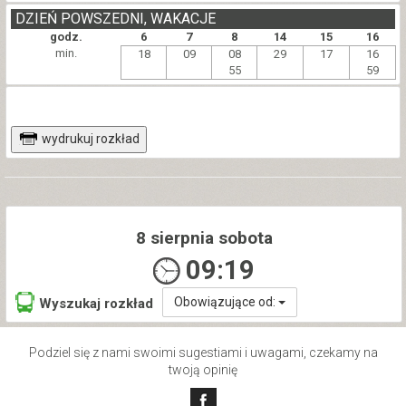
DZIEŃ POWSZEDNI, WAKACJE
godz.
6
7
8
14
15
16
min.
18
09
08
29
17
16
55
59
wydrukuj rozkład
8 sierpnia sobota
09:19
Obowiązujące od:
Wyszukaj rozkład
Podziel się z nami swoimi sugestiami i uwagami, czekamy na
twoją opinię