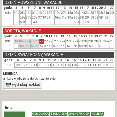
DZIEŃ POWSZEDNI, WAKACJE
godz.
4
5
6
7
8
9
10
11
12
13
14
15
16
17
18
19
20
21
22
min.
41a
05a
13a
01a
13
01
19
39
19a
27a
15a
02a
14
03a
28
28
28
21a
20
29a
37a
25a
37
39
59
59a
51a
39a
26a
38
29
58
58
58
58
50a
49
50a
59
SOBOTA, WAKACJE
godz.
4
5
6
7
8
9
10
11
12
13
14
15
16
17
18
19
20
21
22
min.
39
18a
29a
27
27
27
27
27
27
27a
27a
27a
28
28
28a
28
00
20a
23
58a
57
57
57
57
57
57
57a
57
57
58
58
58
58
40
DZIEŃ ŚWIĄTECZNY, WAKACJE
godz.
5
6
7
8
9
10
11
12
13
14
15
16
17
18
19
20
21
22
min.
12a
12a
12
11
11
11
11
11
11a
11a
11a
11
11
11
11
12
12a
12
LEGENDA
a - kurs wydłużony do ul. Inżynierskiej
wydrukuj rozkład
linia
OSMOLICKA
ŻEGLARSKA
NAŁKOWSKICH
ROMERA