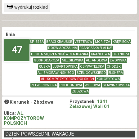
wydrukuj rozkład
linia
SPIESSA
BRACI KRAUSSE
VETTERÓW
MORITZA
KRĘPIECKA
47
DOŚWIADCZALNA
FRANCZAKA "LALKA"
DROGA MĘCZENNIKÓW MAJDANKA
KRAŃCOWA
HUTNICZA
GOSPODARCZA
MEŁGIEWSKA
AL. ANDERSA
LWOWSKA
RUSKA
LUBARTOWSKA
OBYWATELSKA
CHODŹKI
AL. SMORAWIŃSKIEGO
SZELIGOWSKIEGO
ELSNERA
AL. KOMPOZYTORÓW POLSKICH
KONCERTOWA
ZELWEROWICZA
POLIGONOWA
WILLOWA
SŁAWINKOWSKA
ZBOŻOWA
Przystanek:
1341
Kierunek -
Zbożowa
Żelazowej Woli 01
Ulica:
AL.
KOMPOZYTORÓW
POLSKICH
DZIEŃ POWSZEDNI, WAKACJE