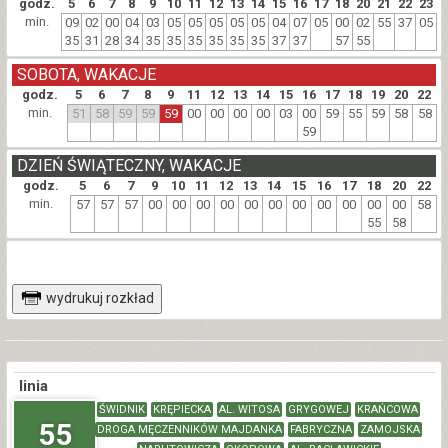
godz.
5
6
7
8
9
10
11
12
13
14
15
16
17
18
20
21
22
23
min.
09
02
00
04
03
05
05
05
05
05
04
07
05
00
02
55
37
05
35
31
28
34
35
35
35
35
35
35
37
37
57
55
SOBOTA, WAKACJE
godz.
5
6
7
8
9
11
12
13
14
15
16
17
18
19
20
22
min.
51
58
59
59
59
00
00
00
00
03
00
59
55
59
58
58
59
DZIEŃ ŚWIĄTECZNY, WAKACJE
godz.
5
6
7
9
10
11
12
13
14
15
16
17
18
20
22
min.
57
57
57
00
00
00
00
00
00
00
00
00
00
00
58
55
58
wydrukuj rozkład
linia
ŚWIDNIK
KRĘPIECKA
AL. WITOSA
GRYGOWEJ
KRAŃCOWA
55
DROGA MĘCZENNIKÓW MAJDANKA
FABRYCZNA
ZAMOJSKA