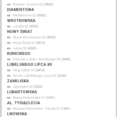
Romera - kościół 02 (
4552
)
DIAMENTOWA
Medalionów 02 (
4542
)
WROTKOWSKA
Lubella 02 (
4532
)
NOWY ŚWIAT
Skwer Borowiczan 02 (
4522
)
Nowy Świat 02 (
4512
)
Leśna 02 (
4502
)
KUNICKIEGO
Dworzec Lublin - Kunickiego 02 (
3692
)
LUBELSKIEGO LIPCA 80
Targi Lublin 04 (
3414
)
Rondo Lubelskiego Lipca 02 (
3102
)
ZAMOJSKA
Zamojska 02 (
2232
)
LUBARTOWSKA
Brama Krakowska 01 (
1031
)
AL. TYSIĄCLECIA
Muzeum Narodowe - Zamek 01 (
1901
)
LWOWSKA