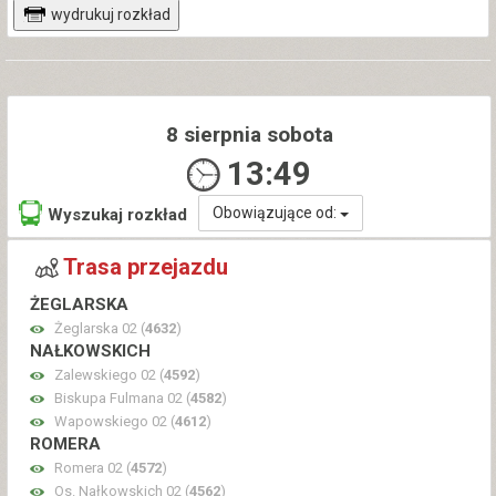
wydrukuj rozkład
8 sierpnia sobota
13:49
Obowiązujące od:
Wyszukaj rozkład
Trasa przejazdu
ŻEGLARSKA
Żeglarska 02 (
4632
)
NAŁKOWSKICH
Zalewskiego 02 (
4592
)
Biskupa Fulmana 02 (
4582
)
Wapowskiego 02 (
4612
)
ROMERA
Romera 02 (
4572
)
Os. Nałkowskich 02 (
4562
)