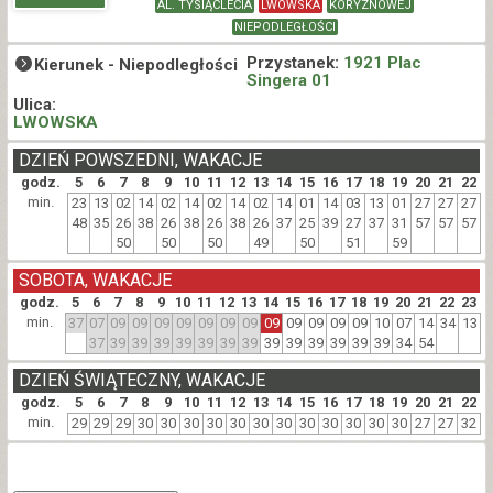
AL. TYSIĄCLECIA
LWOWSKA
KORYZNOWEJ
NIEPODLEGŁOŚCI
Przystanek:
1921 Plac
Kierunek -
Niepodległości
Singera 01
Ulica:
LWOWSKA
DZIEŃ POWSZEDNI, WAKACJE
godz.
5
6
7
8
9
10
11
12
13
14
15
16
17
18
19
20
21
22
min.
23
13
02
14
02
14
02
14
02
14
01
14
03
13
01
27
27
27
48
35
26
38
26
38
26
38
26
37
25
39
27
37
31
57
57
57
50
50
50
49
50
51
59
SOBOTA, WAKACJE
godz.
5
6
7
8
9
10
11
12
13
14
15
16
17
18
19
20
21
22
23
min.
37
07
09
09
09
09
09
09
09
09
09
09
09
09
10
07
14
34
13
37
39
39
39
39
39
39
39
39
39
39
39
39
39
34
54
DZIEŃ ŚWIĄTECZNY, WAKACJE
godz.
5
6
7
8
9
10
11
12
13
14
15
16
17
18
19
20
21
22
min.
29
29
29
30
30
30
30
30
30
30
30
30
30
30
30
27
27
32