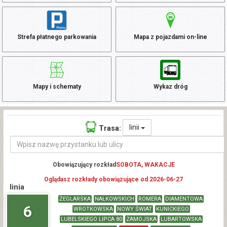
Strefa płatnego parkowania
Mapa z pojazdami on-line
Mapy i schematy
Wykaz dróg
linii
Trasa:
Obowiązujący rozkład
SOBOTA, WAKACJE
Oglądasz rozkłady obowiązujące od 2026-06-27
linia
ŻEGLARSKA
NAŁKOWSKICH
ROMERA
DIAMENTOWA
6
WROTKOWSKA
NOWY ŚWIAT
KUNICKIEGO
LUBELSKIEGO LIPCA 80
ZAMOJSKA
LUBARTOWSKA