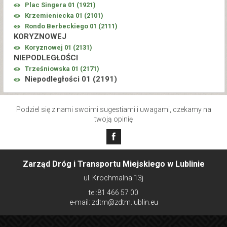
Plac Singera 01 (
1921
)
Krzemieniecka 01 (
2101
)
Rondo Berbeckiego 01 (
2111
)
KORYZNOWEJ
Koryznowej 01 (
2131
)
NIEPODLEGŁOŚCI
Trześniowska 01 (
2171
)
Niepodległości 01 (
2191
)
Podziel się z nami swoimi sugestiami i uwagami, czekamy na
twoją opinię
Zarząd Dróg i Transportu Miejskiego w Lublinie
ul. Krochmalna 13j
tel:81 466 57 00
e-mail: zdtm@zdtm.lublin.eu