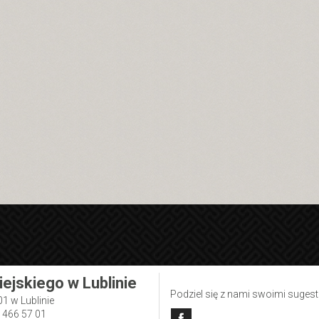
iejskiego w Lublinie
Podziel się z nami swoimi suges
01 w Lublinie
1 466 57 01