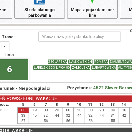
czne
Strefa płatnego
Mapa z pojazdami on-
M
parkowania
line
O
Trasa:
nii
linia
ŻEGLARSKA
NAŁKOWSKICH
ROMERA
DIAMENTOWA
6
LUBELSKIEGO LIPCA 80
ZAMOJSKA
LUBARTOWSKA
AL. TYSI
Przystanek:
4522 Skwer Borow
ierunek -
Niepodległości
EŃ POWSZEDNI, WAKACJE
godz.
5
6
7
8
9
10
11
12
13
14
min.
08
19
08
20
08
20
08
20
08
18
33
45
32
44
32
44
32
44
31
42
57
56
56
56
55
BOTA, WAKACJE