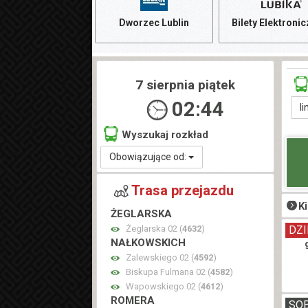
Dworzec Lublin
Bilety Elektroni
7 sierpnia piątek
02:44
li
Wyszukaj rozkład
Obowiązujące od:
Trasa przejazdu
K
ŻEGLARSKA
Żeglarska 02 (
4632
)
DZI
NAŁKOWSKICH
Zalewskiego 02 (
4592
)
Biskupa Fulmana 02 (
4582
)
Wapowskiego 02 (
4612
)
ROMERA
SO