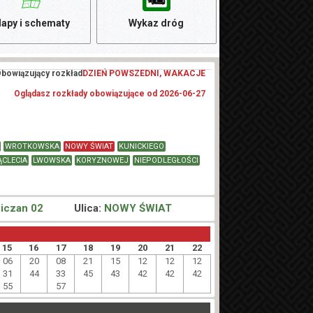
apy i schematy
Wykaz dróg
bowiązujący rozkład
DZIEŃ POWSZEDNI, WAKACJE
Oglądasz rozkłady obowiązujące od 2026-06-27
WROTKOWSKA
NOWY ŚWIAT
KUNICKIEGO
ĄCLECIA
LWOWSKA
KORYZNOWEJ
NIEPODLEGŁOŚCI
iczan 02
Ulica:
NOWY ŚWIAT
15
16
17
18
19
20
21
22
06
20
08
21
15
12
12
12
31
44
33
45
43
42
42
42
55
57