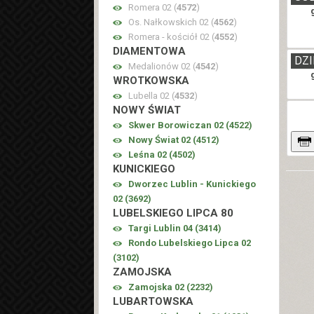
Romera 02 (
4572
)
Os. Nałkowskich 02 (
4562
)
Romera - kościół 02 (
4552
)
DIAMENTOWA
DZI
Medalionów 02 (
4542
)
WROTKOWSKA
Lubella 02 (
4532
)
NOWY ŚWIAT
Skwer Borowiczan 02 (
4522
)
Nowy Świat 02 (
4512
)
Leśna 02 (
4502
)
KUNICKIEGO
Dworzec Lublin - Kunickiego
02 (
3692
)
LUBELSKIEGO LIPCA 80
Targi Lublin 04 (
3414
)
Rondo Lubelskiego Lipca 02
(
3102
)
ZAMOJSKA
Zamojska 02 (
2232
)
LUBARTOWSKA