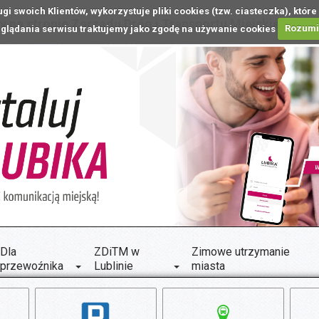
ugi swoich Klientów, wykorzystuje pliki cookies (tzw. ciasteczka), k
 na stronie Zarządu Dróg i Transportu Miejskiego w L
glądania serwisu traktujemy jako zgodę na używanie cookies
Rozum
Dla
ZDiTM w
Zimowe utrzymanie
przewoźnika
Lublinie
miasta