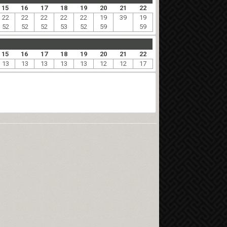
15
16
17
18
19
20
21
22
22
22
22
22
22
19
39
19
52
52
52
53
52
59
59
15
16
17
18
19
20
21
22
13
13
13
13
13
12
12
17