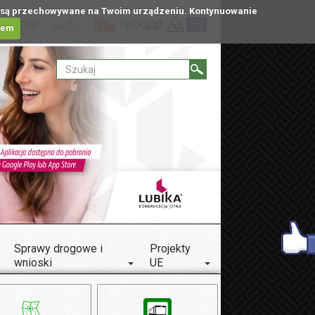
tóre są przechowywane na Twoim urządzeniu. Kontynuowanie
ublinie
PL
iem
Sprawy drogowe i
Projekty
wnioski
UE