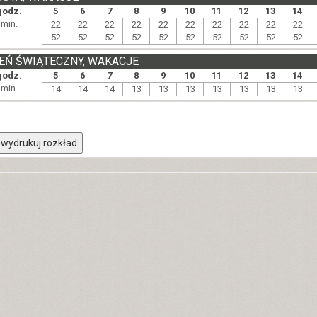
godz.
5
6
7
8
9
10
11
12
13
14
min.
22
22
22
22
22
22
22
22
22
22
52
52
52
52
52
52
52
52
52
52
EŃ ŚWIĄTECZNY, WAKACJE
godz.
5
6
7
8
9
10
11
12
13
14
min.
14
14
14
13
13
13
13
13
13
13
wydrukuj rozkład