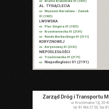
Brama Krakowska 01 (
1031
)
AL. TYSIĄCLECIA
Muzeum Narodowe - Zamek
01 (
1901
)
LWOWSKA
Plac Singera 01 (
1921
)
Krzemieniecka 01 (
2101
)
Rondo Berbeckiego 01 (
2111
)
KORYZNOWEJ
Koryznowej 01 (
2131
)
NIEPODLEGŁOŚCI
Trześniowska 01 (
2171
)
Niepodległości 01 (
2191
)
Zarząd Dróg i Transportu M
ul. Krochmalna 13j, 20-4
tel. 81 466 57 00, fax 8