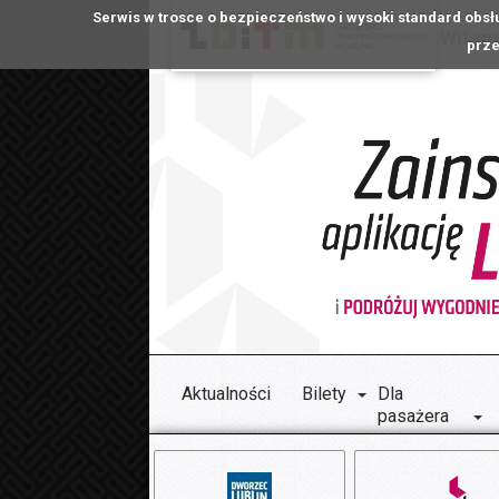
Serwis w trosce o bezpieczeństwo i wysoki standard obsł
Witamy
prze
Aktualności
Bilety
Dla
pasażera