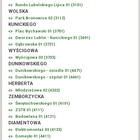
Rondo Lubelskiego Lipca 01 (
3101
)
WOLSKA
Park Bronowice 02 (
3112
)
KUNICKIEGO
Plac Bychawski 01 (
3701
)
Dworzec Lublin - Kunickiego 01 (
3691
)
Dąbrowska 01 (
3721
)
WYŚCIGOWA
Wyścigowa 03 (
3733
)
DUNIKOWSKIEGO
Dunikowskiego - osiedle 01 (
4471
)
Dunikowskiego - szpital 01 (
4461
)
HERBERTA
Młodzieżowa 02 (
4202
)
ZEMBORZYCKA
Świętochowskiego 01 (
4101
)
ZSTK 01 (
4111
)
Budowlana 01 (
4121
)
DIAMENTOWA
Elektromontaż 03 (
4133
)
Domeyki 01 (
4411
)