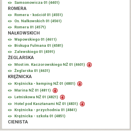
Samsonowicza 01 (
4401
)
ROMERA
Romera - kościół 01 (
4551
)
Os. Nałkowskich 01 (
4561
)
Romera 01 (
4571
)
NAŁKOWSKICH
Wapowskiego 01 (
4611
)
Biskupa Fulmana 01 (
4581
)
Zalewskiego 01 (
4591
)
ŻEGLARSKA
Most im. Kaczorowskiego NŻ 01 (
4601
)
Żeglarska 01 (
4631
)
KRĘŻNICKA
Krężnicka - kemping NŻ 01 (
4801
)
Marina NŻ 01 (
4811
)
Letniskowa NŻ 01 (
4821
)
Hotel pod Kasztanami NŻ 01 (
4831
)
Krężnicka - przychodnia 01 (
4841
)
Krężnicka - szkoła 01 (
4851
)
CIENISTA
Cienista 01 (
4861
)