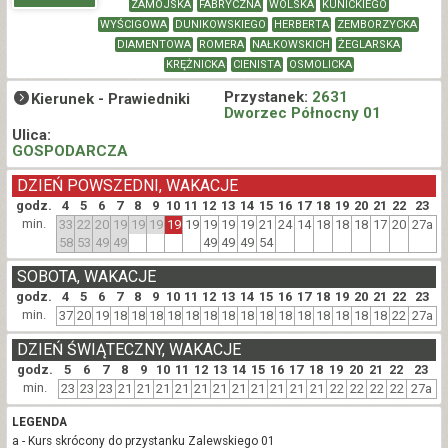
ZAMOJSKA
FABRYCZNA
WOLSKA
KUNICKIEGO
WYŚCIGOWA
DUNIKOWSKIEGO
HERBERTA
ZEMBORZYCKA
DIAMENTOWA
ROMERA
NAŁKOWSKICH
ŻEGLARSKA
KRĘŻNICKA
CIENISTA
OSMOLICKA
Przystanek:
2631
Kierunek -
Prawiedniki
Dworzec Północny 01
Ulica:
GOSPODARCZA
DZIEŃ POWSZEDNI, WAKACJE
godz.
4
5
6
7
8
9
10
11
12
13
14
15
16
17
18
19
20
21
22
23
min.
33
22
20
19
19
19
19
19
19
19
19
21
24
14
18
18
18
17
20
27a
58
53
49
49
49
49
49
54
SOBOTA, WAKACJE
godz.
4
5
6
7
8
9
10
11
12
13
14
15
16
17
18
19
20
21
22
23
min.
37
20
19
18
18
18
18
18
18
18
18
18
18
18
18
18
18
18
22
27a
DZIEŃ ŚWIĄTECZNY, WAKACJE
godz.
5
6
7
8
9
10
11
12
13
14
15
16
17
18
19
20
21
22
23
min.
23
23
23
21
21
21
21
21
21
21
21
21
21
21
22
22
22
22
27a
LEGENDA
a - Kurs skrócony do przystanku Zalewskiego 01