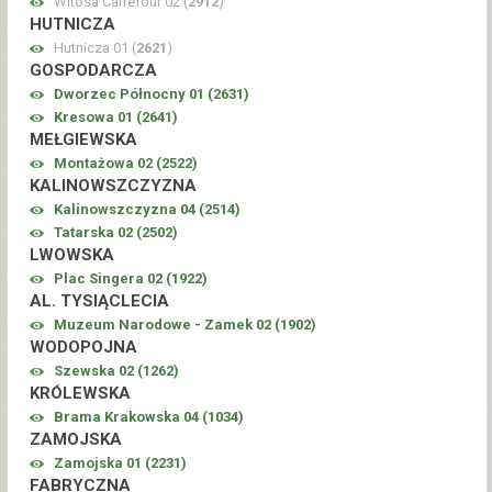
Witosa Carrefour 02 (
2912
)
HUTNICZA
Hutnicza 01 (
2621
)
GOSPODARCZA
Dworzec Północny 01 (
2631
)
Kresowa 01 (
2641
)
MEŁGIEWSKA
Montażowa 02 (
2522
)
KALINOWSZCZYZNA
Kalinowszczyzna 04 (
2514
)
Tatarska 02 (
2502
)
LWOWSKA
Plac Singera 02 (
1922
)
AL. TYSIĄCLECIA
Muzeum Narodowe - Zamek 02 (
1902
)
WODOPOJNA
Szewska 02 (
1262
)
KRÓLEWSKA
Brama Krakowska 04 (
1034
)
ZAMOJSKA
Zamojska 01 (
2231
)
FABRYCZNA