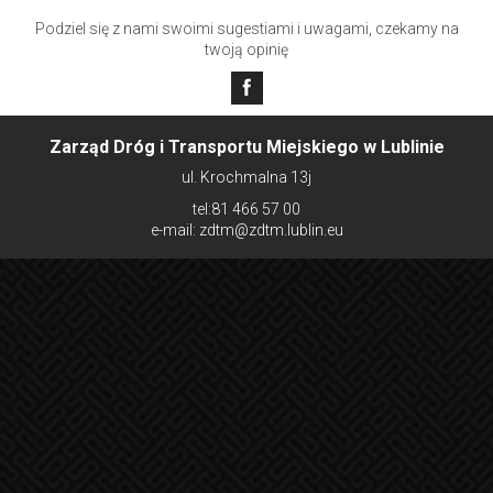
Roślinna 01 (
4871
)
Podziel się z nami swoimi sugestiami i uwagami, czekamy na
Poranna NŻ 01 (
4881
)
twoją opinię
OSMOLICKA
Wykietówka NŻ 01 (
4891
)
Prawiedniki 01 (
4991
)
Zarząd Dróg i Transportu Miejskiego w Lublinie
ul. Krochmalna 13j
tel:81 466 57 00
e-mail: zdtm@zdtm.lublin.eu