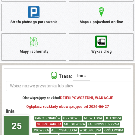
Strefa płatnego parkowania
Mapa z pojazdami on-line
Mapy i schematy
Wykaz dróg
linii
Trasa:
Obowiązujący rozkład
DZIEŃ POWSZEDNI, WAKACJE
Oglądasz rozkłady obowiązujące od 2026-06-27
linia
PANCERNIAKÓW
GRYGOWEJ
AL. WITOSA
HUTNICZA
25
GOSPODARCZA
MEŁGIEWSKA
KALINOWSZCZYZNA
LWOWSKA
AL. TYSIĄCLECIA
WODOPOJNA
KRÓLEWSKA