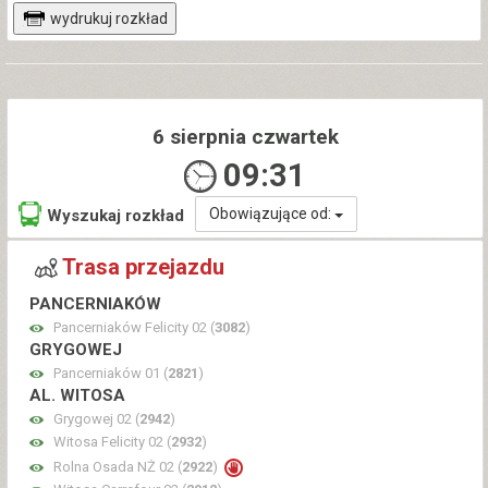
wydrukuj rozkład
6 sierpnia czwartek
09:31
Obowiązujące od:
Wyszukaj rozkład
Trasa przejazdu
PANCERNIAKÓW
Pancerniaków Felicity 02 (
3082
)
GRYGOWEJ
Pancerniaków 01 (
2821
)
AL. WITOSA
Grygowej 02 (
2942
)
Witosa Felicity 02 (
2932
)
Rolna Osada NŻ 02 (
2922
)