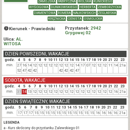
ZAMOJSKA
FABRYCZNA
WOLSKA
KUNICKIEGO
WYŚCIGOWA
DUNIKOWSKIEGO
HERBERTA
ZEMBORZYCKA
DIAMENTOWA
ROMERA
NAŁKOWSKICH
ŻEGLARSKA
KRĘŻNICKA
CIENISTA
OSMOLICKA
Przystanek:
2942
Kierunek -
Prawiedniki
Grygowej 02
Ulica:
AL.
WITOSA
DZIEŃ POWSZEDNI, WAKACJE
godz.
4
5
6
7
8
9
10
11
12
13
14
15
16
17
18
19
20
21
22
23
min.
27
16
14
12
12
12
12
12
12
12
12
14
17
07
12
12
12
11
14
21a
52
47
42
42
42
42
42
47
SOBOTA, WAKACJE
godz.
4
5
6
7
8
9
10
11
12
13
14
15
16
17
18
19
20
21
22
23
min.
31
14
13
12
12
12
12
12
12
12
12
12
12
12
12
12
12
12
16
21a
DZIEŃ ŚWIĄTECZNY, WAKACJE
godz.
5
6
7
8
9
10
11
12
13
14
15
16
17
18
19
20
21
22
23
min.
17
17
17
15
15
15
15
15
15
15
15
15
15
15
16
16
16
16
21a
LEGENDA
a - Kurs skrócony do przystanku Zalewskiego 01