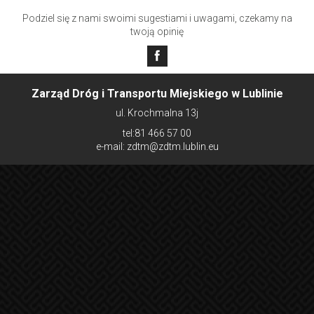
Roślinna 01 (
4871
)
Podziel się z nami swoimi sugestiami i uwagami, czekamy na
Poranna NŻ 01 (
4881
)
twoją opinię
OSMOLICKA
Wykietówka NŻ 01 (
4891
)
Prawiedniki 01 (
4991
)
Zarząd Dróg i Transportu Miejskiego w Lublinie
ul. Krochmalna 13j
tel:81 466 57 00
e-mail: zdtm@zdtm.lublin.eu