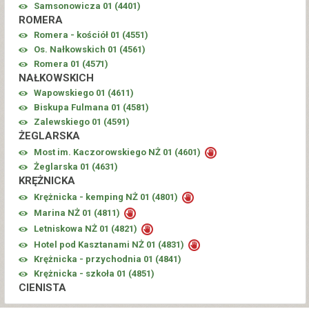
Samsonowicza 01 (
4401
)
ROMERA
Romera - kościół 01 (
4551
)
Os. Nałkowskich 01 (
4561
)
Romera 01 (
4571
)
NAŁKOWSKICH
Wapowskiego 01 (
4611
)
Biskupa Fulmana 01 (
4581
)
Zalewskiego 01 (
4591
)
ŻEGLARSKA
Most im. Kaczorowskiego NŻ 01 (
4601
)
Żeglarska 01 (
4631
)
KRĘŻNICKA
Krężnicka - kemping NŻ 01 (
4801
)
Marina NŻ 01 (
4811
)
Letniskowa NŻ 01 (
4821
)
Hotel pod Kasztanami NŻ 01 (
4831
)
Krężnicka - przychodnia 01 (
4841
)
Krężnicka - szkoła 01 (
4851
)
CIENISTA
Cienista 01 (
4861
)