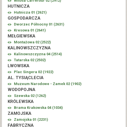
Witosa Carrefour 02 (
2912
)
HUTNICZA
Hutnicza 01 (
2621
)
GOSPODARCZA
Dworzec Północny 01 (
2631
)
Kresowa 01 (
2641
)
MEŁGIEWSKA
Montażowa 02 (
2522
)
KALINOWSZCZYZNA
Kalinowszczyzna 04 (
2514
)
Tatarska 02 (
2502
)
LWOWSKA
Plac Singera 02 (
1922
)
AL. TYSIĄCLECIA
Muzeum Narodowe - Zamek 02 (
1902
)
WODOPOJNA
Szewska 02 (
1262
)
KRÓLEWSKA
Brama Krakowska 04 (
1034
)
ZAMOJSKA
Zamojska 01 (
2231
)
FABRYCZNA