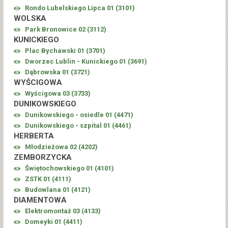
Rondo Lubelskiego Lipca 01 (
3101
)
WOLSKA
Park Bronowice 02 (
3112
)
KUNICKIEGO
Plac Bychawski 01 (
3701
)
Dworzec Lublin - Kunickiego 01 (
3691
)
Dąbrowska 01 (
3721
)
WYŚCIGOWA
Wyścigowa 03 (
3733
)
DUNIKOWSKIEGO
Dunikowskiego - osiedle 01 (
4471
)
Dunikowskiego - szpital 01 (
4461
)
HERBERTA
Młodzieżowa 02 (
4202
)
ZEMBORZYCKA
Świętochowskiego 01 (
4101
)
ZSTK 01 (
4111
)
Budowlana 01 (
4121
)
DIAMENTOWA
Elektromontaż 03 (
4133
)
Domeyki 01 (
4411
)