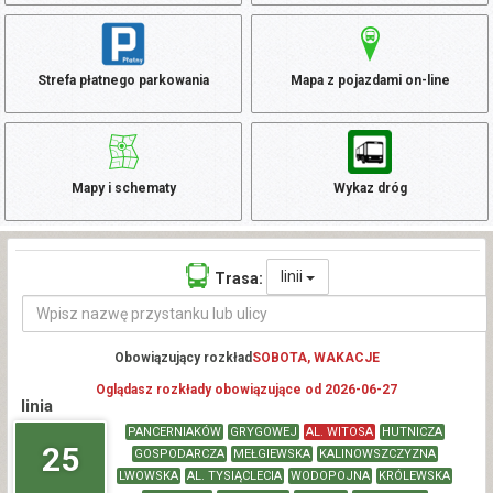
Strefa płatnego parkowania
Mapa z pojazdami on-line
Mapy i schematy
Wykaz dróg
linii
Trasa:
Obowiązujący rozkład
SOBOTA, WAKACJE
Oglądasz rozkłady obowiązujące od 2026-06-27
linia
PANCERNIAKÓW
GRYGOWEJ
AL. WITOSA
HUTNICZA
25
GOSPODARCZA
MEŁGIEWSKA
KALINOWSZCZYZNA
LWOWSKA
AL. TYSIĄCLECIA
WODOPOJNA
KRÓLEWSKA