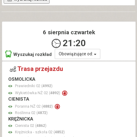
6 sierpnia czwartek
21:20
Obowiązujące od:
Wyszukaj rozkład
Trasa przejazdu
OSMOLICKA
Prawiedniki 02 (
4992
)
Wykietówka NŻ 02 (
4892
)
CIENISTA
Poranna NŻ 02 (
4882
)
Roślinna 02 (
4872
)
KRĘŻNICKA
Cienista 02 (
4862
)
Krężnicka - szkoła 02 (
4852
)