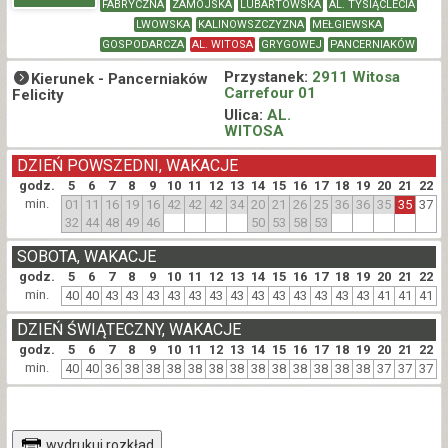
FABRYCZNA
ZAMOJSKA
LUBARTOWSKA
AL. TYSIĄCLECIA
LWOWSKA
KALINOWSZCZYZNA
MEŁGIEWSKA
GOSPODARCZA
AL. WITOSA
GRYGOWEJ
PANCERNIAKÓW
Przystanek:
2911 Witosa
Kierunek -
Pancerniaków
Carrefour 01
Felicity
Ulica:
AL.
WITOSA
DZIEŃ POWSZEDNI, WAKACJE
godz.
5
6
7
8
9
10
11
12
13
14
15
16
17
18
19
20
21
22
min.
01
11
16
19
16
42
42
42
34
20
21
26
25
36
36
35
35
37
32
44
48
49
46
50
53
58
53
SOBOTA, WAKACJE
godz.
5
6
7
8
9
10
11
12
13
14
15
16
17
18
19
20
21
22
min.
40
40
43
43
43
43
43
43
43
43
43
43
43
43
43
41
41
41
DZIEŃ ŚWIĄTECZNY, WAKACJE
godz.
5
6
7
8
9
10
11
12
13
14
15
16
17
18
19
20
21
22
min.
40
40
36
38
38
38
38
38
38
38
38
38
38
38
38
37
37
37
wydrukuj rozkład