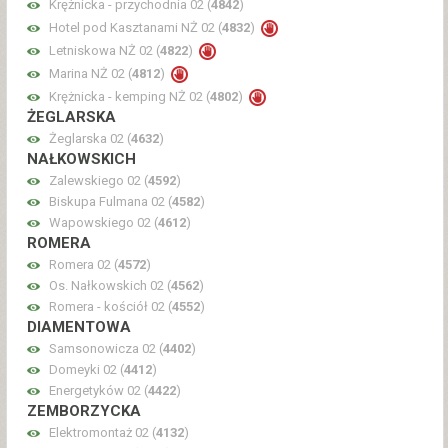
Krężnicka - przychodnia 02 (
4842
)
Hotel pod Kasztanami NŻ 02 (
4832
)
Letniskowa NŻ 02 (
4822
)
Marina NŻ 02 (
4812
)
Krężnicka - kemping NŻ 02 (
4802
)
ŻEGLARSKA
Żeglarska 02 (
4632
)
NAŁKOWSKICH
Zalewskiego 02 (
4592
)
Biskupa Fulmana 02 (
4582
)
Wapowskiego 02 (
4612
)
ROMERA
Romera 02 (
4572
)
Os. Nałkowskich 02 (
4562
)
Romera - kościół 02 (
4552
)
DIAMENTOWA
Samsonowicza 02 (
4402
)
Domeyki 02 (
4412
)
Energetyków 02 (
4422
)
ZEMBORZYCKA
Elektromontaż 02 (
4132
)