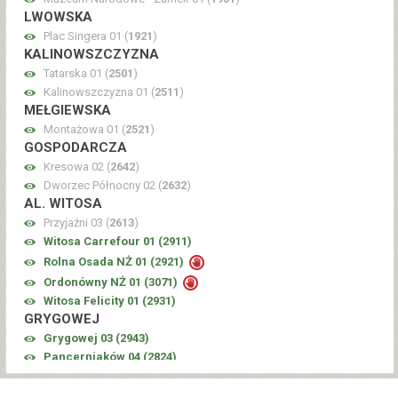
LWOWSKA
Plac Singera 01 (
1921
)
KALINOWSZCZYZNA
Tatarska 01 (
2501
)
Kalinowszczyzna 01 (
2511
)
MEŁGIEWSKA
Montażowa 01 (
2521
)
GOSPODARCZA
Kresowa 02 (
2642
)
Dworzec Północny 02 (
2632
)
AL. WITOSA
Przyjaźni 03 (
2613
)
Witosa Carrefour 01 (
2911
)
Rolna Osada NŻ 01 (
2921
)
Ordonówny NŻ 01 (
3071
)
Witosa Felicity 01 (
2931
)
GRYGOWEJ
Grygowej 03 (
2943
)
Pancerniaków 04 (
2824
)
PANCERNIAKÓW
Pancerniaków Felicity 01 (
3081
)