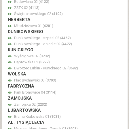
Budowlana 02 (
4122
)
ZSTK 02 (
4112
)
Świętochowskiego 02 (
4102
)
HERBERTA
Młodzieżowa 01 (
4201
)
DUNIKOWSKIEGO
Dunikowskiego - szpital 02 (
4462
)
Dunikowskiego - osiedle 02 (
4472
)
KUNICKIEGO
Wyścigowa 02 (
3732
)
Dąbrowska 02 (
3722
)
Dworzec Lublin - Kunickiego 02 (
3692
)
WOLSKA
Plac Bychawski 03 (
3703
)
FABRYCZNA
Park Bronowice 04 (
3114
)
ZAMOJSKA
Zamojska 02 (
2232
)
LUBARTOWSKA
Brama Krakowska 01 (
1031
)
AL. TYSIĄCLECIA
Muzeum Narodowe - Zamek 01 (
1901
)