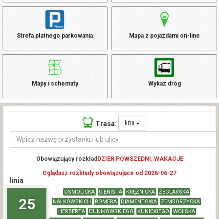
Strefa płatnego parkowania
Mapa z pojazdami on-line
Mapy i schematy
Wykaz dróg
linii
Trasa:
Obowiązujący rozkład
DZIEŃ POWSZEDNI, WAKACJE
Oglądasz rozkłady obowiązujące od 2026-06-27
linia
OSMOLICKA
CIENISTA
KRĘŻNICKA
ŻEGLARSKA
25
NAŁKOWSKICH
ROMERA
DIAMENTOWA
ZEMBORZYCKA
HERBERTA
DUNIKOWSKIEGO
KUNICKIEGO
WOLSKA