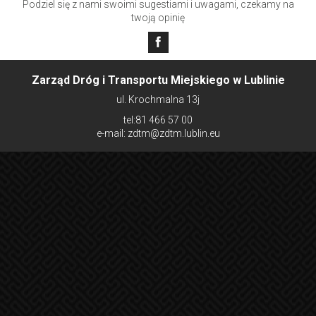
Podziel się z nami swoimi sugestiami i uwagami, czekamy na
twoją opinię
Zarząd Dróg i Transportu Miejskiego w Lublinie
ul. Krochmalna 13j
tel:81 466 57 00
e-mail: zdtm@zdtm.lublin.eu