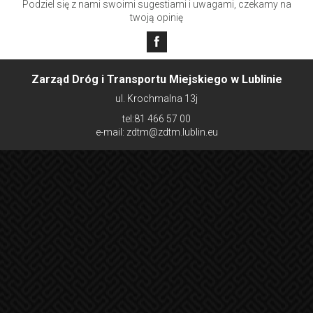
Podziel się z nami swoimi sugestiami i uwagami, czekamy na
twoją opinię
Zarząd Dróg i Transportu Miejskiego w Lublinie
ul. Krochmalna 13j
tel:81 466 57 00
e-mail: zdtm@zdtm.lublin.eu