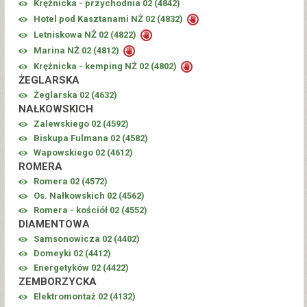
Krężnicka - przychodnia 02 (
4842
)
Hotel pod Kasztanami NŻ 02 (
4832
)
Letniskowa NŻ 02 (
4822
)
Marina NŻ 02 (
4812
)
Krężnicka - kemping NŻ 02 (
4802
)
ŻEGLARSKA
Żeglarska 02 (
4632
)
NAŁKOWSKICH
Zalewskiego 02 (
4592
)
Biskupa Fulmana 02 (
4582
)
Wapowskiego 02 (
4612
)
ROMERA
Romera 02 (
4572
)
Os. Nałkowskich 02 (
4562
)
Romera - kościół 02 (
4552
)
DIAMENTOWA
Samsonowicza 02 (
4402
)
Domeyki 02 (
4412
)
Energetyków 02 (
4422
)
ZEMBORZYCKA
Elektromontaż 02 (
4132
)