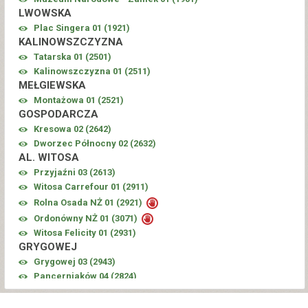
LWOWSKA
Plac Singera 01 (
1921
)
KALINOWSZCZYZNA
Tatarska 01 (
2501
)
Kalinowszczyzna 01 (
2511
)
MEŁGIEWSKA
Montażowa 01 (
2521
)
GOSPODARCZA
Kresowa 02 (
2642
)
Dworzec Północny 02 (
2632
)
AL. WITOSA
Przyjaźni 03 (
2613
)
Witosa Carrefour 01 (
2911
)
Rolna Osada NŻ 01 (
2921
)
Ordonówny NŻ 01 (
3071
)
Witosa Felicity 01 (
2931
)
GRYGOWEJ
Grygowej 03 (
2943
)
Pancerniaków 04 (
2824
)
PANCERNIAKÓW
Pancerniaków Felicity 01 (
3081
)