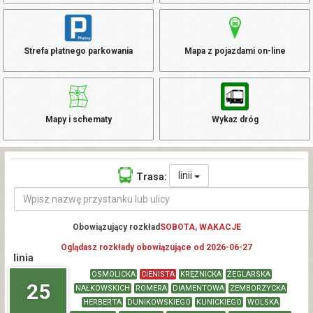
Strefa płatnego parkowania
Mapa z pojazdami on-line
Mapy i schematy
Wykaz dróg
linii
Trasa:
Obowiązujący rozkład
SOBOTA, WAKACJE
Oglądasz rozkłady obowiązujące od 2026-06-27
linia
OSMOLICKA
CIENISTA
KRĘŻNICKA
ŻEGLARSKA
25
NAŁKOWSKICH
ROMERA
DIAMENTOWA
ZEMBORZYCKA
HERBERTA
DUNIKOWSKIEGO
KUNICKIEGO
WOLSKA