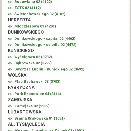
Budowlana 02 (
4122
)
ZSTK 02 (
4112
)
Świętochowskiego 02 (
4102
)
HERBERTA
Młodzieżowa 01 (
4201
)
DUNIKOWSKIEGO
Dunikowskiego - szpital 02 (
4462
)
Dunikowskiego - osiedle 02 (
4472
)
KUNICKIEGO
Wyścigowa 02 (
3732
)
Dąbrowska 02 (
3722
)
Dworzec Lublin - Kunickiego 02 (
3692
)
WOLSKA
Plac Bychawski 03 (
3703
)
FABRYCZNA
Park Bronowice 04 (
3114
)
ZAMOJSKA
Zamojska 02 (
2232
)
LUBARTOWSKA
Brama Krakowska 01 (
1031
)
AL. TYSIĄCLECIA
Muzeum Narodowe - Zamek 01 (
1901
)