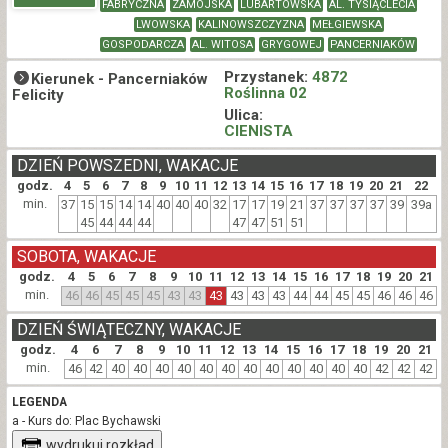
FABRYCZNA
ZAMOJSKA
LUBARTOWSKA
AL. TYSIĄCLECIA
LWOWSKA
KALINOWSZCZYZNA
MEŁGIEWSKA
GOSPODARCZA
AL. WITOSA
GRYGOWEJ
PANCERNIAKÓW
Przystanek:
4872
Kierunek -
Pancerniaków
Roślinna 02
Felicity
Ulica:
CIENISTA
DZIEŃ POWSZEDNI, WAKACJE
godz.
4
5
6
7
8
9
10
11
12
13
14
15
16
17
18
19
20
21
22
min.
37
15
15
14
14
40
40
40
32
17
17
19
21
37
37
37
37
39
39a
45
44
44
44
47
47
51
51
SOBOTA, WAKACJE
godz.
4
5
6
7
8
9
10
11
12
13
14
15
16
17
18
19
20
21
min.
46
46
45
45
45
43
43
43
43
43
43
44
44
45
45
46
46
46
DZIEŃ ŚWIĄTECZNY, WAKACJE
godz.
4
6
7
8
9
10
11
12
13
14
15
16
17
18
19
20
21
min.
46
42
40
40
40
40
40
40
40
40
40
40
40
40
42
42
42
LEGENDA
a - Kurs do: Plac Bychawski
wydrukuj rozkład