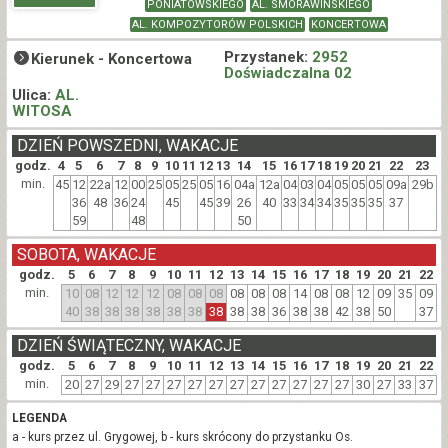
PONIATOWSKIEGO
AL. SMORAWIŃSKIEGO
AL. KOMPOZYTORÓW POLSKICH
KONCERTOWA
Przystanek:
2952
Kierunek -
Koncertowa
Doświadczalna 02
Ulica:
AL.
WITOSA
DZIEŃ POWSZEDNI, WAKACJE
godz.
4
5
6
7
8
9
10
11
12
13
14
15
16
17
18
19
20
21
22
23
min.
45
12
22a
12
00
25
05
25
05
16
04a
12a
04
03
04
05
05
05
09a
29b
36
48
36
24
45
45
39
26
40
33
34
34
35
35
35
37
59
48
50
SOBOTA, WAKACJE
godz.
5
6
7
8
9
10
11
12
13
14
15
16
17
18
19
20
21
22
min.
10
08
12
12
12
08
08
08
08
08
08
14
08
08
12
09
35
09
40
38
38
38
38
38
38
38
38
38
36
38
38
42
38
50
37
DZIEŃ ŚWIĄTECZNY, WAKACJE
godz.
5
6
7
8
9
10
11
12
13
14
15
16
17
18
19
20
21
22
min.
20
27
29
27
27
27
27
27
27
27
27
27
27
27
30
27
33
37
LEGENDA
a - kurs przez ul. Grygowej, b - kurs skrócony do przystanku Os.