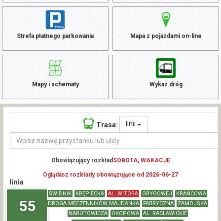
Strefa płatnego parkowania
Mapa z pojazdami on-line
Mapy i schematy
Wykaz dróg
linii
Trasa:
Obowiązujący rozkład
SOBOTA, WAKACJE
Oglądasz rozkłady obowiązujące od 2026-06-27
linia
ŚWIDNIK
KRĘPIECKA
AL. WITOSA
GRYGOWEJ
KRAŃCOWA
55
DROGA MĘCZENNIKÓW MAJDANKA
FABRYCZNA
ZAMOJSKA
NARUTOWICZA
OKOPOWA
AL. RACŁAWICKIE