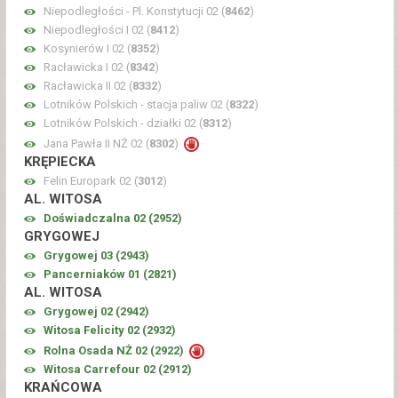
Niepodległości - Pl. Konstytucji 02 (
8462
)
Niepodległości I 02 (
8412
)
Kosynierów I 02 (
8352
)
Racławicka I 02 (
8342
)
Racławicka II 02 (
8332
)
Lotników Polskich - stacja paliw 02 (
8322
)
Lotników Polskich - działki 02 (
8312
)
Jana Pawła II NŻ 02 (
8302
)
KRĘPIECKA
Felin Europark 02 (
3012
)
AL. WITOSA
Doświadczalna 02 (
2952
)
GRYGOWEJ
Grygowej 03 (
2943
)
Pancerniaków 01 (
2821
)
AL. WITOSA
Grygowej 02 (
2942
)
Witosa Felicity 02 (
2932
)
Rolna Osada NŻ 02 (
2922
)
Witosa Carrefour 02 (
2912
)
KRAŃCOWA