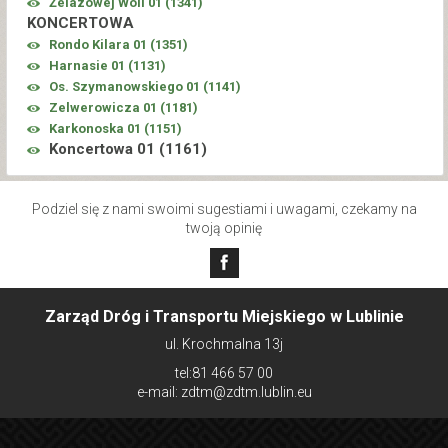
Żelazowej Woli 01 (
1341
)
KONCERTOWA
Rondo Kilara 01 (
1351
)
Harnasie 01 (
1131
)
Os. Szymanowskiego 01 (
1141
)
Zelwerowicza 01 (
1181
)
Karkonoska 01 (
1151
)
Koncertowa 01 (
1161
)
Podziel się z nami swoimi sugestiami i uwagami, czekamy na
twoją opinię
Zarząd Dróg i Transportu Miejskiego w Lublinie
ul. Krochmalna 13j
tel:81 466 57 00
e-mail: zdtm@zdtm.lublin.eu