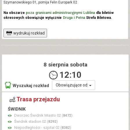
Szymanowskiego 01, pomija Felin Europark 02
Na obszarze
poza granicami administracyjnymi Lublina
dla biletów
okresowych obowiązuje wyłącznie
Druga i Pełna
Strefa Biletowa.
wydrukuj rozkład
8 sierpnia sobota
12:10
Obowiązujące od:
Wyszukaj rozkład
Trasa przejazdu
ŚWIDNIK
Dworzec Świdnik Miasto 02 (
8472
)
Świdnik stadion 02 (
8292
)
Niepodległości - szpital 02 (
8382
)