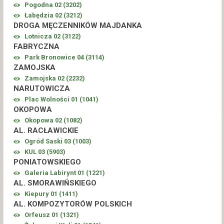
Pogodna 02 (
3202
)
Łabędzia 02 (
3212
)
DROGA MĘCZENNIKÓW MAJDANKA
Lotnicza 02 (
3122
)
FABRYCZNA
Park Bronowice 04 (
3114
)
ZAMOJSKA
Zamojska 02 (
2232
)
NARUTOWICZA
Plac Wolności 01 (
1041
)
OKOPOWA
Okopowa 02 (
1082
)
AL. RACŁAWICKIE
Ogród Saski 03 (
1003
)
KUL 03 (
5903
)
PONIATOWSKIEGO
Galeria Labirynt 01 (
1221
)
AL. SMORAWIŃSKIEGO
Kiepury 01 (
1411
)
AL. KOMPOZYTORÓW POLSKICH
Orfeusz 01 (
1321
)