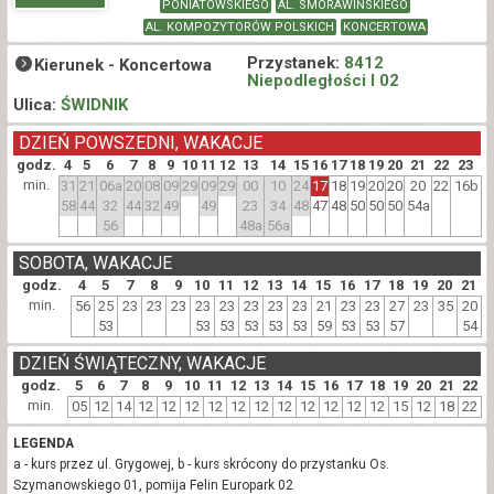
PONIATOWSKIEGO
AL. SMORAWIŃSKIEGO
AL. KOMPOZYTORÓW POLSKICH
KONCERTOWA
Przystanek:
8412
Kierunek -
Koncertowa
Niepodległości I 02
Ulica:
ŚWIDNIK
DZIEŃ POWSZEDNI, WAKACJE
godz.
4
5
6
7
8
9
10
11
12
13
14
15
16
17
18
19
20
21
22
23
min.
31
21
06a
20
08
09
29
09
29
00
10
24
17
18
19
20
20
20
22
16b
58
44
32
44
32
49
49
23
34
48
47
48
50
50
50
54a
56
48a
56a
SOBOTA, WAKACJE
godz.
4
5
7
8
9
10
11
12
13
14
15
16
17
18
19
20
21
min.
56
25
23
23
23
23
23
23
23
23
21
23
23
27
23
35
20
53
53
53
53
53
53
59
53
53
57
54
DZIEŃ ŚWIĄTECZNY, WAKACJE
godz.
5
6
7
8
9
10
11
12
13
14
15
16
17
18
19
20
21
22
min.
05
12
14
12
12
12
12
12
12
12
12
12
12
12
15
12
18
22
LEGENDA
a - kurs przez ul. Grygowej, b - kurs skrócony do przystanku Os.
Szymanowskiego 01, pomija Felin Europark 02