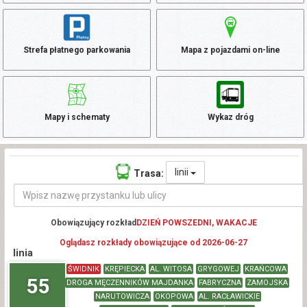
Strefa płatnego parkowania
Mapa z pojazdami on-line
Mapy i schematy
Wykaz dróg
linii
Trasa:
Obowiązujący rozkład
DZIEŃ POWSZEDNI, WAKACJE
Oglądasz rozkłady obowiązujące od 2026-06-27
linia
ŚWIDNIK
KRĘPIECKA
AL. WITOSA
GRYGOWEJ
KRAŃCOWA
55
DROGA MĘCZENNIKÓW MAJDANKA
FABRYCZNA
ZAMOJSKA
NARUTOWICZA
OKOPOWA
AL. RACŁAWICKIE