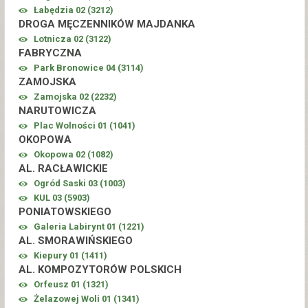
Łabędzia 02 (
3212
)
DROGA MĘCZENNIKÓW MAJDANKA
Lotnicza 02 (
3122
)
FABRYCZNA
Park Bronowice 04 (
3114
)
ZAMOJSKA
Zamojska 02 (
2232
)
NARUTOWICZA
Plac Wolności 01 (
1041
)
OKOPOWA
Okopowa 02 (
1082
)
AL. RACŁAWICKIE
Ogród Saski 03 (
1003
)
KUL 03 (
5903
)
PONIATOWSKIEGO
Galeria Labirynt 01 (
1221
)
AL. SMORAWIŃSKIEGO
Kiepury 01 (
1411
)
AL. KOMPOZYTORÓW POLSKICH
Orfeusz 01 (
1321
)
Żelazowej Woli 01 (
1341
)