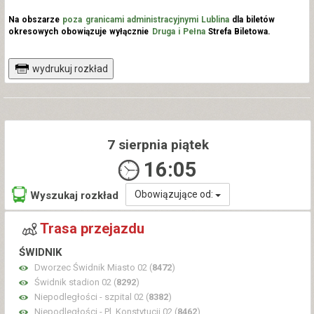
Na obszarze
poza granicami administracyjnymi Lublina
dla biletów
okresowych obowiązuje wyłącznie
Druga i Pełna
Strefa Biletowa.
wydrukuj rozkład
7 sierpnia piątek
16:05
Obowiązujące od:
Wyszukaj rozkład
Trasa przejazdu
ŚWIDNIK
Dworzec Świdnik Miasto 02 (
8472
)
Świdnik stadion 02 (
8292
)
Niepodległości - szpital 02 (
8382
)
Niepodległości - Pl. Konstytucji 02 (
8462
)