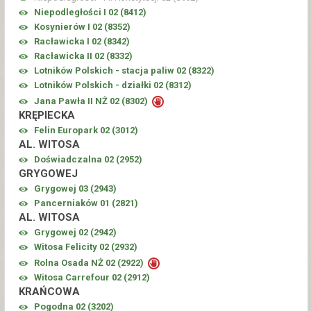
Niepodległości I 02 (
8412
)
Kosynierów I 02 (
8352
)
Racławicka I 02 (
8342
)
Racławicka II 02 (
8332
)
Lotników Polskich - stacja paliw 02 (
8322
)
Lotników Polskich - działki 02 (
8312
)
Jana Pawła II NŻ 02 (
8302
)
KRĘPIECKA
Felin Europark 02 (
3012
)
AL. WITOSA
Doświadczalna 02 (
2952
)
GRYGOWEJ
Grygowej 03 (
2943
)
Pancerniaków 01 (
2821
)
AL. WITOSA
Grygowej 02 (
2942
)
Witosa Felicity 02 (
2932
)
Rolna Osada NŻ 02 (
2922
)
Witosa Carrefour 02 (
2912
)
KRAŃCOWA
Pogodna 02 (
3202
)