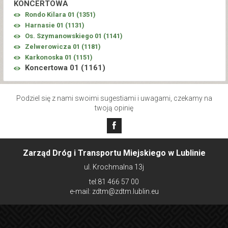
KONCERTOWA
Rondo Kilara 01 (
1351
)
Harnasie 01 (
1131
)
Os. Szymanowskiego 01 (
1141
)
Zelwerowicza 01 (
1181
)
Karkonoska 01 (
1151
)
Koncertowa 01 (
1161
)
Podziel się z nami swoimi sugestiami i uwagami, czekamy na
twoją opinię
Zarząd Dróg i Transportu Miejskiego w Lublinie
ul. Krochmalna 13j
tel:81 466 57 00
e-mail: zdtm@zdtm.lublin.eu