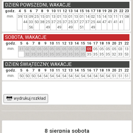
DZIEŃ POWSZEDNI, WAKACJE
godz.
4
5
6
7
8
9
10
11
12
13
14
15
16
17
18
19
20
21
22
23
min.
39
13
09
25
15
01
13
01
13
01
13
01
14
02
15
14
13
11
11
08
44
33
50
38
25
37
25
37
25
37
27
37
25
44
47
41
41
41
56
49
49
49
51
49
SOBOTA, WAKACJE
godz.
5
6
7
8
9
10
11
12
13
14
15
16
17
18
19
20
21
22
min.
31
02
02
05
05
05
05
05
05
05
05
05
05
05
05
05
03
13
32
35
35
35
35
35
35
35
35
35
35
35
35
35
32
33
53
DZIEŃ ŚWIĄTECZNY, WAKACJE
godz.
5
6
7
8
9
10
11
12
13
14
15
16
17
18
19
20
21
22
min.
50
50
50
54
54
54
54
54
54
54
54
54
54
54
54
51
51
51
wydrukuj rozkład
8 sierpnia sobota