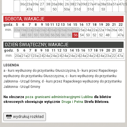
36c
23a
39a
27
38
26a
38c
26
38
27a
39d
27a
41a
28a
53a
51a
47c
47a
50
50
50a
51d
51d
53
SOBOTA, WAKACJE
godz.
5
6
7
8
9
10
11
12
13
14
15
16
17
18
19
20
21
22
min.
33a
19a
22a
23a
23a
24
26a
26
26a
26a
26a
25a
24a
22a
22a
19a
26a
06
48
53
53
53
56
56
56
56
56
56
54
53
52
52
48
47a
DZIEŃ ŚWIĄTECZNY, WAKACJE
godz.
5
6
7
8
9
10
11
12
13
14
15
16
17
18
19
20
21
22
min.
20a
21a
21
23a
24
24a
24a
24
24a
24a
24
24a
24a
24
24a
23a
22
47a
LEGENDA
a - kurs wydłużony do przystanku Głuszczyzna, b - kurs przez Rapackiego
wydłużony do przystanku Głuszczyzna, c - kurs wydłużony do przystanku
Jabłonna - Urząd Gminy, d - kurs przez Rapackiego wydłużony do przystanku
Jabłonna - Urząd Gminy
Na obszarze
poza granicami administracyjnymi Lublina
dla biletów
okresowych obowiązuje wyłącznie
Druga i Pełna
Strefa Biletowa.
wydrukuj rozkład