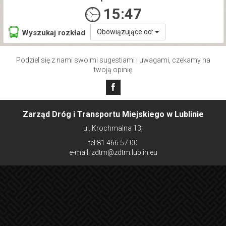
15:47
Obowiązujące od:
Wyszukaj rozkład
Podziel się z nami swoimi sugestiami i uwagami, czekamy na
twoją opinię
Zarząd Dróg i Transportu Miejskiego w Lublinie
ul. Krochmalna 13j
tel:81 466 57 00
e-mail: zdtm@zdtm.lublin.eu