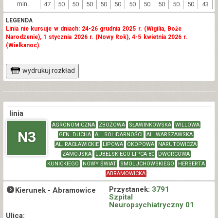
min.
47
50
50
50
50
50
50
50
50
50
50
43
LEGENDA
Linia nie kursuje w dniach: 24-26 grudnia 2025 r. (Wigilia, Boże
Narodzenie), 1 stycznia 2026 r. (Nowy Rok), 4-5 kwietnia 2026 r.
(Wielkanoc).
wydrukuj rozkład
linia
AGRONOMICZNA
ZBOŻOWA
SŁAWINKOWSKA
WILLOWA
N3
GEN. DUCHA
AL. SOLIDARNOŚCI
AL. WARSZAWSKA
AL. RACŁAWICKIE
LIPOWA
OKOPOWA
NARUTOWICZA
ZAMOJSKA
LUBELSKIEGO LIPCA 80
DWORCOWA
KUNICKIEGO
NOWY ŚWIAT
SMOLUCHOWSKIEGO
HERBERTA
ABRAMOWICKA
Przystanek:
3791
Kierunek -
Abramowice
Szpital
Neuropsychiatryczny 01
Ulica: