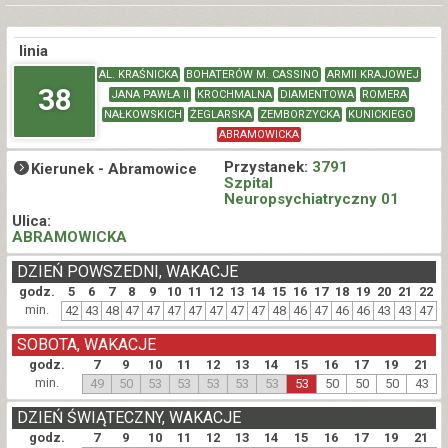
linia
AL. KRAŚNICKA
BOHATERÓW M. CASSINO
ARMII KRAJOWEJ
38
JANA PAWŁA II
KROCHMALNA
DIAMENTOWA
ROMERA
NAŁKOWSKICH
ŻEGLARSKA
ZEMBORZYCKA
KUNICKIEGO
ABRAMOWICKA
Przystanek:
3791
Kierunek -
Abramowice
Szpital
Neuropsychiatryczny 01
Ulica:
ABRAMOWICKA
DZIEŃ POWSZEDNI, WAKACJE
godz.
5
6
7
8
9
10
11
12
13
14
15
16
17
18
19
20
21
22
min.
42
43
48
47
47
47
47
47
47
47
48
46
47
46
46
43
43
47
SOBOTA, WAKACJE
godz.
7
9
10
11
12
13
14
15
16
17
19
21
min.
49
50
53
53
53
53
53
53
50
50
50
43
DZIEŃ ŚWIĄTECZNY, WAKACJE
godz.
7
9
10
11
12
13
14
15
16
17
19
21