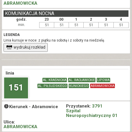
ABRAMOWICKA
KOMUNIKACJA NOCNA
godz.
23
00
1
2
3
4
min.
51
51
51
51
51
51
LEGENDA
Linia kursuje w noce: z piątku na sobotę i z soboty na niedzielę.
wydrukuj rozkład
linia
AL. KRAŚNICKA
AL. RACŁAWICKIE
LIPOWA
151
AL. PIŁSUDSKIEGO
KUNICKIEGO
ABRAMOWICKA
Przystanek:
3791
Kierunek -
Abramowice
Szpital
Neuropsychiatryczny 01
Ulica:
ABRAMOWICKA