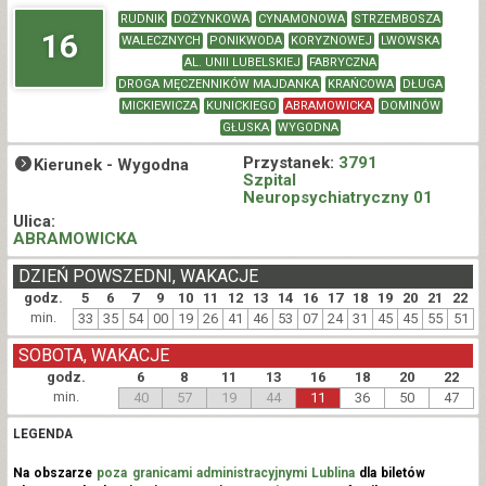
RUDNIK
DOŻYNKOWA
CYNAMONOWA
STRZEMBOSZA
16
WALECZNYCH
PONIKWODA
KORYZNOWEJ
LWOWSKA
AL. UNII LUBELSKIEJ
FABRYCZNA
DROGA MĘCZENNIKÓW MAJDANKA
KRAŃCOWA
DŁUGA
MICKIEWICZA
KUNICKIEGO
ABRAMOWICKA
DOMINÓW
GŁUSKA
WYGODNA
Przystanek:
3791
Kierunek -
Wygodna
Szpital
Neuropsychiatryczny 01
Ulica:
ABRAMOWICKA
DZIEŃ POWSZEDNI, WAKACJE
godz.
5
6
7
9
10
11
12
13
14
16
17
18
19
20
21
22
min.
33
35
54
00
19
26
41
46
53
07
24
31
45
45
55
51
SOBOTA, WAKACJE
godz.
6
8
11
13
16
18
20
22
min.
40
57
19
44
11
36
50
47
LEGENDA
Na obszarze
poza granicami administracyjnymi Lublina
dla biletów