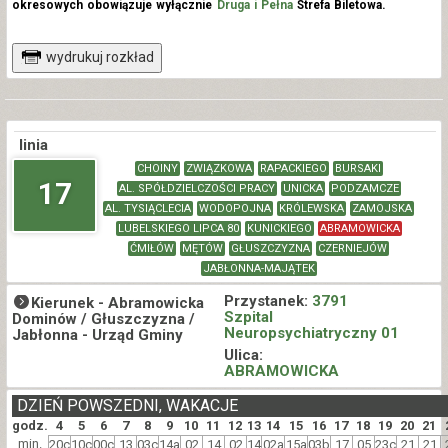
okresowych obowiązuje wyłącznie
Druga i Pełna
Strefa Biletowa.
wydrukuj rozkład
linia
CHOINY
ZWIĄZKOWA
RAPACKIEGO
BURSAKI
17
AL. SPÓŁDZIELCZOŚCI PRACY
UNICKA
PODZAMCZE
AL. TYSIĄCLECIA
WODOPOJNA
KRÓLEWSKA
ZAMOJSKA
LUBELSKIEGO LIPCA 80
KUNICKIEGO
ABRAMOWICKA
ĆMIŁÓW
MĘTÓW
GŁUSZCZYZNA
CZERNIEJÓW
JABŁONNA-MAJĄTEK
Przystanek:
3791
Kierunek -
Abramowicka
Szpital
Dominów / Głuszczyzna /
Neuropsychiatryczny 01
Jabłonna - Urząd Gminy
Ulica:
ABRAMOWICKA
DZIEŃ POWSZEDNI, WAKACJE
godz.
4
5
6
7
8
9
10
11
12
13
14
15
16
17
18
19
20
21
min.
20c
10c
00c
13
03c
14a
02
14
02
14
02a
15a
03b
17
05
23c
21
21