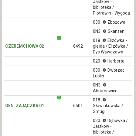
Jastków -
biblioteka /
Piotrawin - Wygoda
030
Zbożowa
0N3
Skansen
018
Elizówka -
CZEREMCHOWA 02
6492
giełda / Elizówka /
Dys Wąwozowa
020
Herberta
030
Dworzec
Lublin
0N3
Abramowice
018
GEN. ZAJĄCZKA 01
6501
Sławinkowska /
Smugi
020
Dębówka /
Jastków -
biblioteka /