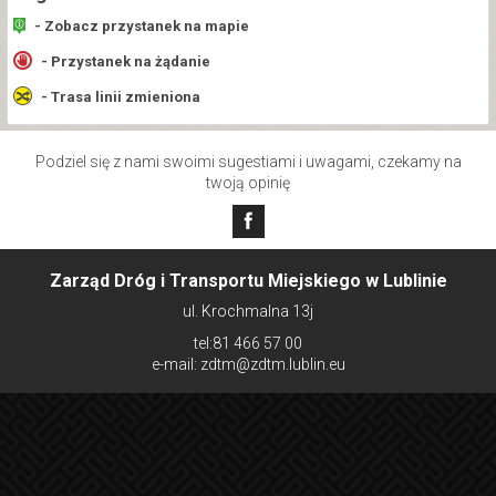
- Zobacz przystanek na mapie
- Przystanek na żądanie
- Trasa linii zmieniona
Podziel się z nami swoimi sugestiami i uwagami, czekamy na
twoją opinię
Zarząd Dróg i Transportu Miejskiego w Lublinie
ul. Krochmalna 13j
tel:81 466 57 00
e-mail: zdtm@zdtm.lublin.eu