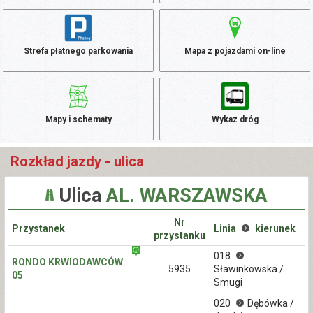
Strefa płatnego parkowania
Mapa z pojazdami on-line
Mapy i schematy
Wykaz dróg
Rozkład jazdy - ulica
Ulica
AL. WARSZAWSKA
Nr
Przystanek
Linia
kierunek
przystanku
018
RONDO KRWIODAWCÓW
5935
Sławinkowska /
05
Smugi
020
Dębówka /