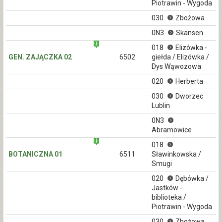
Piotrawin - Wygoda
030
Zbożowa
0N3
Skansen
018
Elizówka -
GEN. ZAJĄCZKA 02
6502
giełda / Elizówka /
Dys Wąwozowa
020
Herberta
030
Dworzec
Lublin
0N3
Abramowice
018
BOTANICZNA 01
6511
Sławinkowska /
Smugi
020
Dębówka /
Jastków -
biblioteka /
Piotrawin - Wygoda
030
Zbożowa