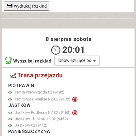
wydrukuj rozkład
8 sierpnia sobota
20:01
Obowiązujące od:
Wyszukaj rozkład
Trasa przejazdu
PIOTRAWIN
Piotrawin-Wygoda 02 (
9482
)
Piotrowice Wielkie NŻ 02 (
9472
)
JASTKÓW
Jastków Podleśny NŻ 02 (
9462
)
Jastków - biblioteka 02 (
9452
)
Jastków 02 (
9442
)
PANIEŃSZCZYZNA