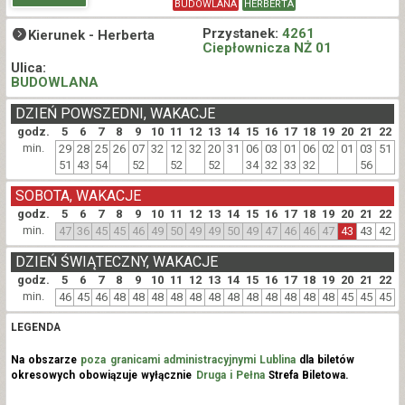
BUDOWLANA
HERBERTA
Przystanek:
4261
Kierunek -
Herberta
Ciepłownicza NŻ 01
Ulica:
BUDOWLANA
DZIEŃ POWSZEDNI, WAKACJE
godz.
5
6
7
8
9
10
11
12
13
14
15
16
17
18
19
20
21
22
min.
29
28
25
26
07
32
12
32
20
31
06
03
01
06
02
01
03
51
51
43
54
52
52
52
34
32
33
32
56
SOBOTA, WAKACJE
godz.
5
6
7
8
9
10
11
12
13
14
15
16
17
18
19
20
21
22
min.
47
36
45
45
46
49
50
49
49
50
49
47
46
46
47
43
43
42
DZIEŃ ŚWIĄTECZNY, WAKACJE
godz.
5
6
7
8
9
10
11
12
13
14
15
16
17
18
19
20
21
22
min.
46
45
46
48
48
48
48
48
48
48
48
48
48
48
48
45
45
45
LEGENDA
Na obszarze
poza granicami administracyjnymi Lublina
dla biletów
okresowych obowiązuje wyłącznie
Druga i Pełna
Strefa Biletowa.