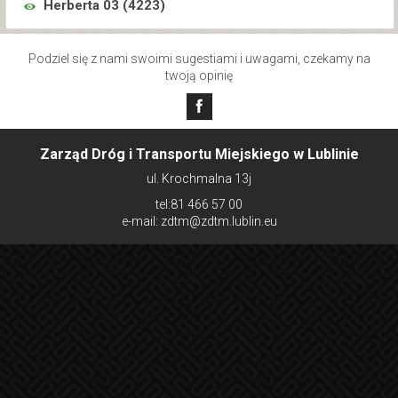
Herberta 03 (
4223
)
Podziel się z nami swoimi sugestiami i uwagami, czekamy na
twoją opinię
Zarząd Dróg i Transportu Miejskiego w Lublinie
ul. Krochmalna 13j
tel:81 466 57 00
e-mail: zdtm@zdtm.lublin.eu