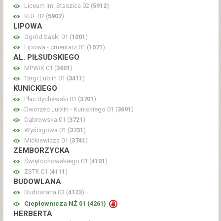
Liceum im. Staszica 02 (
5912
)
KUL 02 (
5902
)
LIPOWA
Ogród Saski 01 (
1001
)
Lipowa - cmentarz 01 (
1071
)
AL. PIŁSUDSKIEGO
MPWiK 01 (
3401
)
Targi Lublin 01 (
3411
)
KUNICKIEGO
Plac Bychawski 01 (
3701
)
Dworzec Lublin - Kunickiego 01 (
3691
)
Dąbrowska 01 (
3721
)
Wyścigowa 01 (
3731
)
Mickiewicza 01 (
3741
)
ZEMBORZYCKA
Świętochowskiego 01 (
4101
)
ZSTK 01 (
4111
)
BUDOWLANA
Budowlana 03 (
4123
)
Ciepłownicza NŻ 01 (
4261
)
HERBERTA