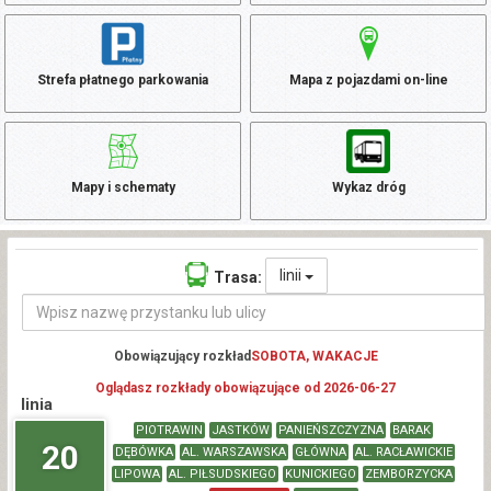
Strefa płatnego parkowania
Mapa z pojazdami on-line
Mapy i schematy
Wykaz dróg
linii
Trasa:
Obowiązujący rozkład
SOBOTA, WAKACJE
Oglądasz rozkłady obowiązujące od 2026-06-27
linia
PIOTRAWIN
JASTKÓW
PANIEŃSZCZYZNA
BARAK
20
DĘBÓWKA
AL. WARSZAWSKA
GŁÓWNA
AL. RACŁAWICKIE
LIPOWA
AL. PIŁSUDSKIEGO
KUNICKIEGO
ZEMBORZYCKA