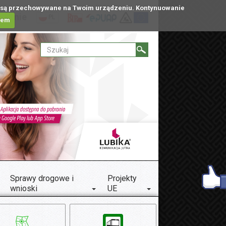
tóre są przechowywane na Twoim urządzeniu. Kontynuowanie
ublinie
PL
iem
Sprawy drogowe i
Projekty
wnioski
UE