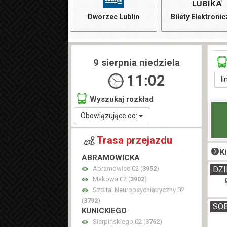
Dworzec Lublin
Bilety Elektroni
9 sierpnia niedziela
11:02
li
Wyszukaj rozkład
Obowiązujące od:
Trasa przejazdu
K
ABRAMOWICKA
Abramowice 02 (
3952
)
DZI
Makowa 02 (
3902
)
Szpital Neuropsychiatryczny 02
(
3792
)
SO
KUNICKIEGO
Sierpińskiego 02 (
3762
)