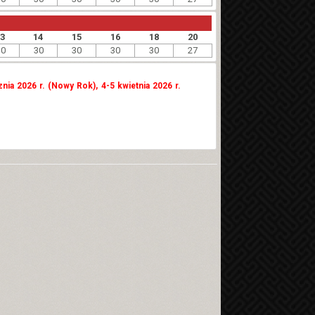
13
14
15
16
18
20
30
30
30
30
30
27
znia 2026 r. (Nowy Rok), 4-5 kwietnia 2026 r.