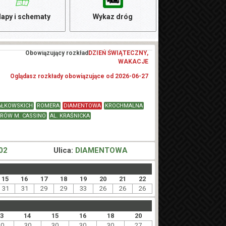
apy i schematy
Wykaz dróg
Obowiązujący rozkład
DZIEŃ ŚWIĄTECZNY,
WAKACJE
Oglądasz rozkłady obowiązujące od 2026-06-27
AŁKOWSKICH
ROMERA
DIAMENTOWA
KROCHMALNA
RÓW M. CASSINO
AL. KRAŚNICKA
02
Ulica:
DIAMENTOWA
15
16
17
18
19
20
21
22
31
31
29
29
33
26
26
26
13
14
15
16
18
20
30
30
30
30
30
27