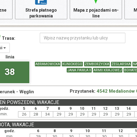
czne
Strefa płatnego
Mapa z pojazdami on-
M
parkowania
line
Trasa:
nii
linia
ABRAMOWICKA
KUNICKIEGO
ZEMBORZYCKA
ŻEGLARSKA
N
38
JANA PAWŁA II
ARMII KRAJOWEJ
BOHATE
Przystanek:
4542 Medalionów 
ierunek -
Węglin
EŃ POWSZEDNI, WAKACJE
godz.
5
6
7
8
9
10
11
12
13
14
min.
26
28
34
29
29
29
29
29
29
29
BOTA, WAKACJE
godz.
6
8
9
10
11
12
min.
29
30
30
30
30
30