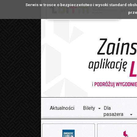
Serwis w trosce o bezpieczeństwo i wysoki standard obsł
Witamy
prze
Aktualności
Bilety
Dla
pasażera