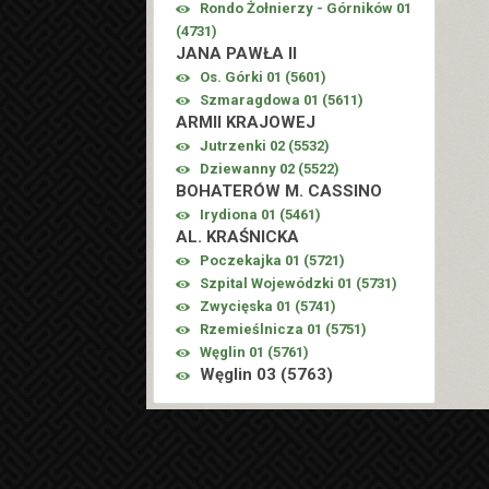
Rondo Żołnierzy - Górników 01
(
4731
)
JANA PAWŁA II
Os. Górki 01 (
5601
)
Szmaragdowa 01 (
5611
)
ARMII KRAJOWEJ
Jutrzenki 02 (
5532
)
Dziewanny 02 (
5522
)
BOHATERÓW M. CASSINO
Irydiona 01 (
5461
)
AL. KRAŚNICKA
Poczekajka 01 (
5721
)
Szpital Wojewódzki 01 (
5731
)
Zwycięska 01 (
5741
)
Rzemieślnicza 01 (
5751
)
Węglin 01 (
5761
)
Węglin 03 (
5763
)