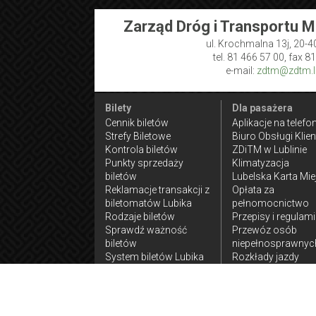
Zarząd Dróg i Transportu M
ul. Krochmalna 13j, 20-4
tel. 81 466 57 00, fax 8
e-mail:
zdtm@zdtm.lu
Bilety
Dla pasażera
Cennik biletów
Aplikacje na telefo
Strefy Biletowe
Biuro Obsługi Klien
Kontrola biletów
ZDiTM w Lublinie
Punkty sprzedaży
Klimatyzacja
biletów
Lubelska Karta Mie
Reklamacje transakcji z
Opłata za
biletomatów Lubika
pełnomocnictwo
Rodzaje biletów
Przepisy i regulam
Sprawdź ważność
Przewóz osób
biletów
niepełnosprawnyc
System biletów Lubika
Rozkłady jazdy
komunikacji
zamiejskiej
Ulgi w przejazdach
Wnioski do złożen