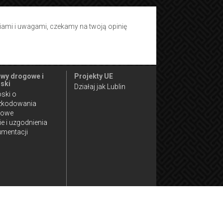
tiami i uwagami, czekamy na twoją opinię
wy drogowe i
Projekty UE
ski
Działaj jak Lublin
ski o
zkodowania
gowe
ie i uzgodnienia
mentacji