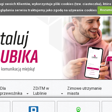
ugi swoich Klientów, wykorzystuje pliki cookies (tzw. ciasteczka), k
 na stronie Zarządu Dróg i Transportu Miejskiego w L
glądania serwisu traktujemy jako zgodę na używanie cookies
Rozum
Dla
ZDiTM w
Zimowe utrzymanie
przewoźnika
Lublinie
miasta