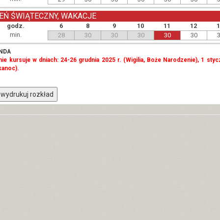
EŃ ŚWIĄTECZNY, WAKACJE
godz.
6
8
9
10
11
12
min.
28
30
30
30
30
30
NDA
 nie kursuje w dniach: 24-26 grudnia 2025 r. (Wigilia, Boże Narodzenie), 1 styc
kanoc).
wydrukuj rozkład