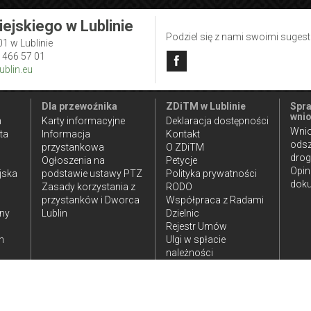
iejskiego w Lublinie
Podziel się z nami swoimi suges
01 w Lublinie
1 466 57 01
blin.eu
Dla przewoźnika
ZDiTM w Lublinie
Spra
wnio
n
Karty informacyjne
Deklaracja dostępności
Wnio
ta
Informacja
Kontakt
ods
przystankowa
O ZDiTM
dro
Ogłoszenia na
Petycje
Opin
jska
podstawie ustawy PTZ
Polityka prywatności
doku
Zasady korzystania z
RODO
przystanków i Dworca
Współpraca z Radami
iny
Lublin
Dzielnic
Rejestr Umów
h
Ulgi w spłacie
należności
publicznoprawnych
ia