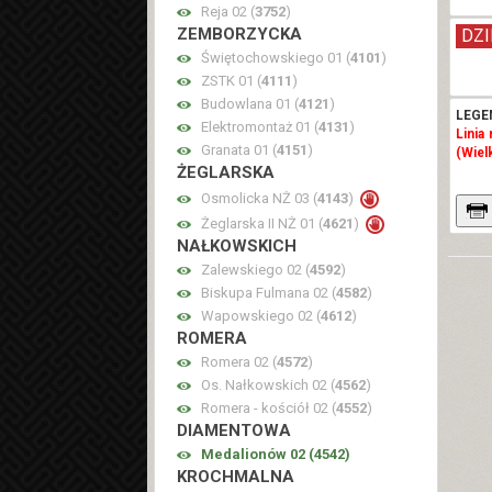
Reja 02 (
3752
)
ZEMBORZYCKA
DZI
Świętochowskiego 01 (
4101
)
ZSTK 01 (
4111
)
Budowlana 01 (
4121
)
LEGE
Elektromontaż 01 (
4131
)
Linia
Granata 01 (
4151
)
(Wiel
ŻEGLARSKA
Osmolicka NŻ 03 (
4143
)
Żeglarska II NŻ 01 (
4621
)
NAŁKOWSKICH
Zalewskiego 02 (
4592
)
Biskupa Fulmana 02 (
4582
)
Wapowskiego 02 (
4612
)
ROMERA
Romera 02 (
4572
)
Os. Nałkowskich 02 (
4562
)
Romera - kościół 02 (
4552
)
DIAMENTOWA
Medalionów 02 (
4542
)
KROCHMALNA