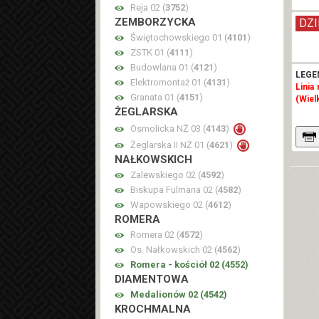
Reja 02 (
3752
)
ZEMBORZYCKA
DZI
Świętochowskiego 01 (
4101
)
ZSTK 01 (
4111
)
Budowlana 01 (
4121
)
LEGE
Elektromontaż 01 (
4131
)
Linia
Granata 01 (
4151
)
(Wiel
ŻEGLARSKA
Osmolicka NŻ 03 (
4143
)
Żeglarska II NŻ 01 (
4621
)
NAŁKOWSKICH
Zalewskiego 02 (
4592
)
Biskupa Fulmana 02 (
4582
)
Wapowskiego 02 (
4612
)
ROMERA
Romera 02 (
4572
)
Os. Nałkowskich 02 (
4562
)
Romera - kościół 02 (
4552
)
DIAMENTOWA
Medalionów 02 (
4542
)
KROCHMALNA