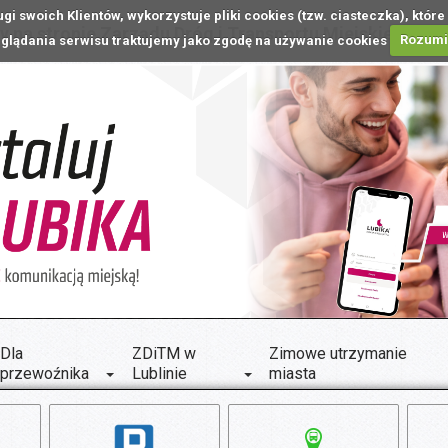
ugi swoich Klientów, wykorzystuje pliki cookies (tzw. ciasteczka), k
 na stronie Zarządu Dróg i Transportu Miejskiego w L
glądania serwisu traktujemy jako zgodę na używanie cookies
Rozum
Dla
ZDiTM w
Zimowe utrzymanie
przewoźnika
Lublinie
miasta