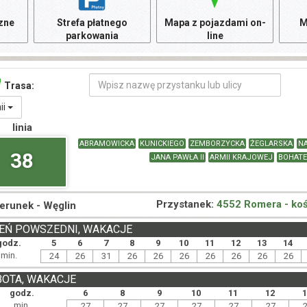
czne
Strefa płatnego
Mapa z pojazdami on-
M
parkowania
line
Trasa:
nii
linia
ABRAMOWICKA
KUNICKIEGO
ZEMBORZYCKA
ŻEGLARSKA
N
38
JANA PAWŁA II
ARMII KRAJOWEJ
BOHATE
Przystanek:
4552 Romera - koś
ierunek -
Węglin
EŃ POWSZEDNI, WAKACJE
godz.
5
6
7
8
9
10
11
12
13
14
min.
24
26
31
26
26
26
26
26
26
26
BOTA, WAKACJE
godz.
6
8
9
10
11
12
min.
27
27
27
27
27
27