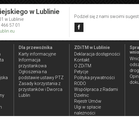
iejskiego w Lublinie
Podziel się z nami swoimi suges
01 w Lublinie
1 466 57 01
blin.eu
Dla przewoźnika
ZDiTM w Lublinie
Spra
wnio
n
Karty informacyjne
Deklaracja dostępności
Wnio
ta
Informacja
Kontakt
ods
przystankowa
O ZDiTM
dro
Ogłoszenia na
Petycje
Opin
jska
podstawie ustawy PTZ
Polityka prywatności
doku
Zasady korzystania z
RODO
przystanków i Dworca
Współpraca z Radami
iny
Lublin
Dzielnic
Rejestr Umów
h
Ulgi w spłacie
należności
publicznoprawnych
ia