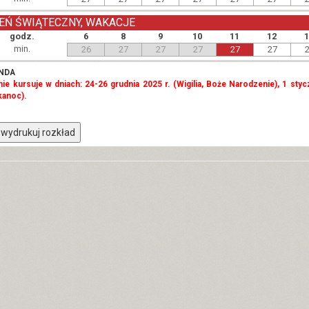
EŃ ŚWIĄTECZNY, WAKACJE
godz.
6
8
9
10
11
12
min.
26
27
27
27
27
27
NDA
 nie kursuje w dniach: 24-26 grudnia 2025 r. (Wigilia, Boże Narodzenie), 1 styc
kanoc).
wydrukuj rozkład