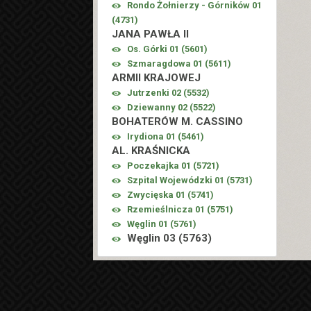
Rondo Żołnierzy - Górników 01
(
4731
)
JANA PAWŁA II
Os. Górki 01 (
5601
)
Szmaragdowa 01 (
5611
)
ARMII KRAJOWEJ
Jutrzenki 02 (
5532
)
Dziewanny 02 (
5522
)
BOHATERÓW M. CASSINO
Irydiona 01 (
5461
)
AL. KRAŚNICKA
Poczekajka 01 (
5721
)
Szpital Wojewódzki 01 (
5731
)
Zwycięska 01 (
5741
)
Rzemieślnicza 01 (
5751
)
Węglin 01 (
5761
)
Węglin 03 (
5763
)