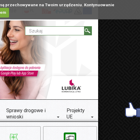
tóre są przechowywane na Twoim urządzeniu. Kontynuowanie
ublinie
PL
iem
Sprawy drogowe i
Projekty
wnioski
UE