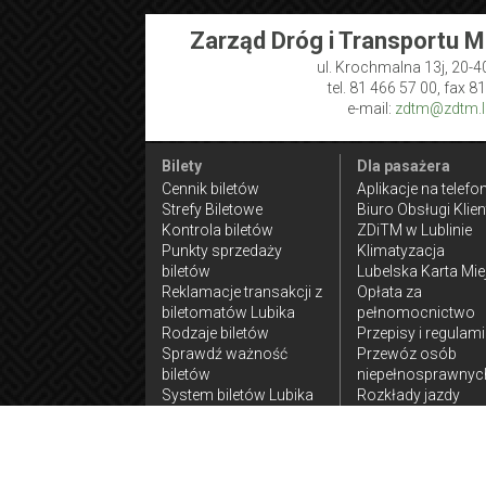
Zarząd Dróg i Transportu M
ul. Krochmalna 13j, 20-4
tel. 81 466 57 00, fax 8
e-mail:
zdtm@zdtm.lu
Bilety
Dla pasażera
Cennik biletów
Aplikacje na telefo
Strefy Biletowe
Biuro Obsługi Klien
Kontrola biletów
ZDiTM w Lublinie
Punkty sprzedaży
Klimatyzacja
biletów
Lubelska Karta Mie
Reklamacje transakcji z
Opłata za
biletomatów Lubika
pełnomocnictwo
Rodzaje biletów
Przepisy i regulam
Sprawdź ważność
Przewóz osób
biletów
niepełnosprawnyc
System biletów Lubika
Rozkłady jazdy
komunikacji
zamiejskiej
Ulgi w przejazdach
Wnioski do złożen