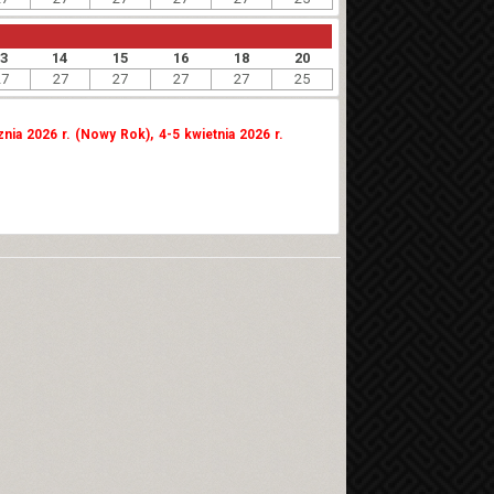
13
14
15
16
18
20
27
27
27
27
27
25
znia 2026 r. (Nowy Rok), 4-5 kwietnia 2026 r.