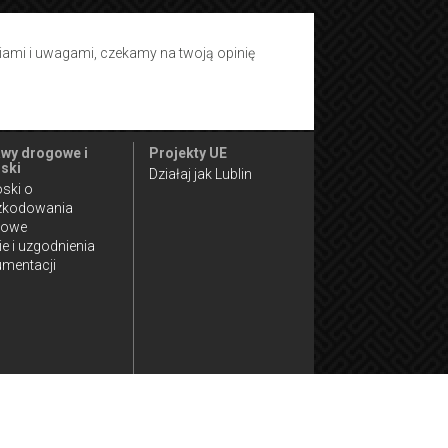
tiami i uwagami, czekamy na twoją opinię
wy drogowe i
Projekty UE
ski
Działaj jak Lublin
ski o
zkodowania
gowe
ie i uzgodnienia
mentacji