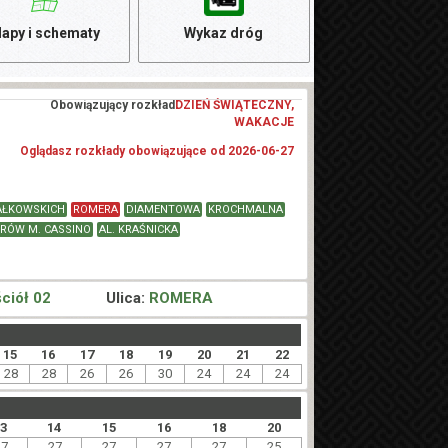
apy i schematy
Wykaz dróg
Obowiązujący rozkład
DZIEŃ ŚWIĄTECZNY,
WAKACJE
Oglądasz rozkłady obowiązujące od 2026-06-27
AŁKOWSKICH
ROMERA
DIAMENTOWA
KROCHMALNA
RÓW M. CASSINO
AL. KRAŚNICKA
ciół 02
Ulica:
ROMERA
15
16
17
18
19
20
21
22
28
28
26
26
30
24
24
24
13
14
15
16
18
20
27
27
27
27
27
25