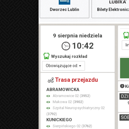
Dworzec Lublin
Bilety Elektroni
9 sierpnia niedziela
10:42
li
Wyszukaj rozkład
Obowiązujące od:
Trasa przejazdu
K
ABRAMOWICKA
Abramowice 02 (
3952
)
DZI
Makowa 02 (
3902
)
Szpital Neuropsychiatryczny 02
(
3792
)
SO
KUNICKIEGO
Sierpińskiego 02 (
3762
)