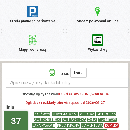
Strefa płatnego parkowania
Mapa z pojazdami on-line
Mapy i schematy
Wykaz dróg
linii
Trasa:
Obowiązujący rozkład
DZIEŃ POWSZEDNI, WAKACJE
Oglądasz rozkłady obowiązujące od 2026-06-27
linia
ZBOŻOWA
SŁAWINKOWSKA
WILLOWA
GEN. DUCHA
37
AL. SIKORSKIEGO
AL. KRAŚNICKA
ZANA
FILARETÓW
JANA PAWŁA II
KROCHMALNA
DIAMENTOWA
ROMERA