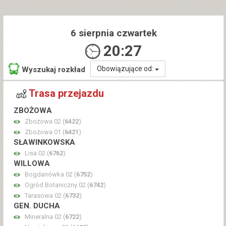
6 sierpnia czwartek
20:27
Obowiązujące od:
Wyszukaj rozkład
Trasa przejazdu
ZBOŻOWA
Zbożowa 02 (
6422
)
Zbożowa 01 (
6421
)
SŁAWINKOWSKA
Lisa 02 (
6762
)
WILLOWA
Bogdanówka 02 (
6752
)
Ogród Botaniczny 02 (
6742
)
Tarasowa 02 (
6732
)
GEN. DUCHA
Mineralna 02 (
6722
)