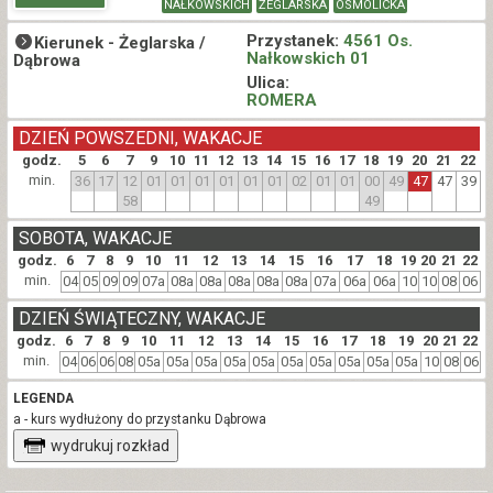
NAŁKOWSKICH
ŻEGLARSKA
OSMOLICKA
Przystanek:
4561 Os.
Kierunek -
Żeglarska /
Nałkowskich 01
Dąbrowa
Ulica:
ROMERA
DZIEŃ POWSZEDNI, WAKACJE
godz.
5
6
7
9
10
11
12
13
14
15
16
17
18
19
20
21
22
min.
36
17
12
01
01
01
01
01
01
02
01
01
00
49
47
47
39
58
49
SOBOTA, WAKACJE
godz.
6
7
8
9
10
11
12
13
14
15
16
17
18
19
20
21
22
min.
04
05
09
09
07a
08a
08a
08a
08a
08a
07a
06a
06a
10
10
08
06
DZIEŃ ŚWIĄTECZNY, WAKACJE
godz.
6
7
8
9
10
11
12
13
14
15
16
17
18
19
20
21
22
min.
04
06
06
08
05a
05a
05a
05a
05a
05a
05a
05a
05a
05a
10
08
06
LEGENDA
a - kurs wydłużony do przystanku Dąbrowa
wydrukuj rozkład