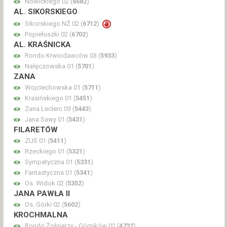
Nowickiego 02 (
6682
)
AL. SIKORSKIEGO
Sikorskiego NŻ 02 (
6712
)
Popiełuszki 02 (
6702
)
AL. KRAŚNICKA
Rondo Krwiodawców 03 (
5933
)
Nałęczowska 01 (
5701
)
ZANA
Wojciechowska 01 (
5711
)
Krasińskiego 01 (
5451
)
Zana Leclerc 03 (
5443
)
Jana Sawy 01 (
5431
)
FILARETÓW
ZUS 01 (
5411
)
Rzeckiego 01 (
5321
)
Sympatyczna 01 (
5331
)
Fantastyczna 01 (
5341
)
Os. Widok 02 (
5352
)
JANA PAWŁA II
Os. Górki 02 (
5602
)
KROCHMALNA
Rondo Żołnierzy - Górników 02 (
4732
)