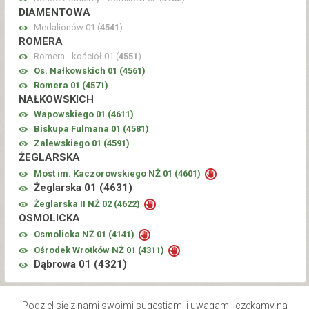
DIAMENTOWA
Medalionów 01 (
4541
)
ROMERA
Romera - kościół 01 (
4551
)
Os. Nałkowskich 01 (
4561
)
Romera 01 (
4571
)
NAŁKOWSKICH
Wapowskiego 01 (
4611
)
Biskupa Fulmana 01 (
4581
)
Zalewskiego 01 (
4591
)
ŻEGLARSKA
Most im. Kaczorowskiego NŻ 01 (
4601
)
Żeglarska 01 (
4631
)
Żeglarska II NŻ 02 (
4622
)
OSMOLICKA
Osmolicka NŻ 01 (
4141
)
Ośrodek Wrotków NŻ 01 (
4311
)
Dąbrowa 01 (
4321
)
Podziel się z nami swoimi sugestiami i uwagami, czekamy na