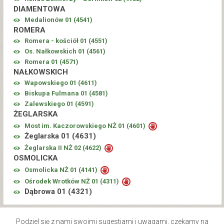
DIAMENTOWA
Medalionów 01 (
4541
)
ROMERA
Romera - kościół 01 (
4551
)
Os. Nałkowskich 01 (
4561
)
Romera 01 (
4571
)
NAŁKOWSKICH
Wapowskiego 01 (
4611
)
Biskupa Fulmana 01 (
4581
)
Zalewskiego 01 (
4591
)
ŻEGLARSKA
Most im. Kaczorowskiego NŻ 01 (
4601
)
Żeglarska 01 (
4631
)
Żeglarska II NŻ 02 (
4622
)
OSMOLICKA
Osmolicka NŻ 01 (
4141
)
Ośrodek Wrotków NŻ 01 (
4311
)
Dąbrowa 01 (
4321
)
Podziel się z nami swoimi sugestiami i uwagami, czekamy na