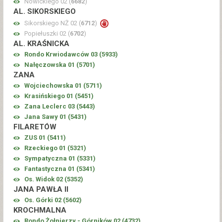
Nowickiego 02 (
6682
)
AL. SIKORSKIEGO
Sikorskiego NŻ 02 (
6712
)
Popiełuszki 02 (
6702
)
AL. KRAŚNICKA
Rondo Krwiodawców 03 (
5933
)
Nałęczowska 01 (
5701
)
ZANA
Wojciechowska 01 (
5711
)
Krasińskiego 01 (
5451
)
Zana Leclerc 03 (
5443
)
Jana Sawy 01 (
5431
)
FILARETÓW
ZUS 01 (
5411
)
Rzeckiego 01 (
5321
)
Sympatyczna 01 (
5331
)
Fantastyczna 01 (
5341
)
Os. Widok 02 (
5352
)
JANA PAWŁA II
Os. Górki 02 (
5602
)
KROCHMALNA
Rondo Żołnierzy - Górników 02 (
4732
)