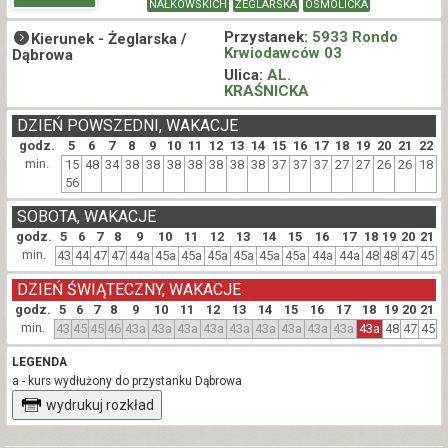
NAŁKOWSKICH
ŻEGLARSKA
OSMOLICKA
Przystanek:
5933 Rondo
Kierunek -
Żeglarska /
Krwiodawców 03
Dąbrowa
Ulica:
AL.
KRAŚNICKA
DZIEŃ POWSZEDNI, WAKACJE
godz.
5
6
7
8
9
10
11
12
13
14
15
16
17
18
19
20
21
22
min.
15
48
34
38
38
38
38
38
38
38
37
37
37
27
27
26
26
18
56
SOBOTA, WAKACJE
godz.
5
6
7
8
9
10
11
12
13
14
15
16
17
18
19
20
21
min.
43
44
47
47
44a
45a
45a
45a
45a
45a
45a
44a
44a
48
48
47
45
DZIEŃ ŚWIĄTECZNY, WAKACJE
godz.
5
6
7
8
9
10
11
12
13
14
15
16
17
18
19
20
21
min.
43
45
45
46
43a
43a
43a
43a
43a
43a
43a
43a
43a
43a
48
47
45
LEGENDA
a - kurs wydłużony do przystanku Dąbrowa
wydrukuj rozkład