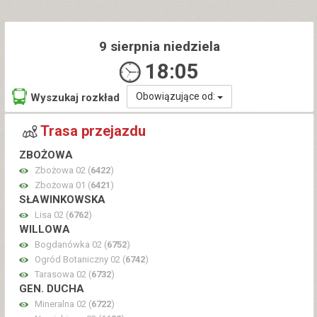
9 sierpnia niedziela
18:05
Obowiązujące od:
Wyszukaj rozkład
Trasa przejazdu
ZBOŻOWA
Zbożowa 02 (
6422
)
Zbożowa 01 (
6421
)
SŁAWINKOWSKA
Lisa 02 (
6762
)
WILLOWA
Bogdanówka 02 (
6752
)
Ogród Botaniczny 02 (
6742
)
Tarasowa 02 (
6732
)
GEN. DUCHA
Mineralna 02 (
6722
)