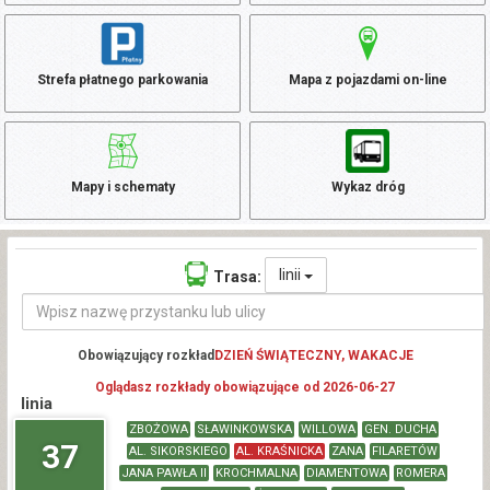
Strefa płatnego parkowania
Mapa z pojazdami on-line
Mapy i schematy
Wykaz dróg
linii
Trasa:
Obowiązujący rozkład
DZIEŃ ŚWIĄTECZNY, WAKACJE
Oglądasz rozkłady obowiązujące od 2026-06-27
linia
ZBOŻOWA
SŁAWINKOWSKA
WILLOWA
GEN. DUCHA
37
AL. SIKORSKIEGO
AL. KRAŚNICKA
ZANA
FILARETÓW
JANA PAWŁA II
KROCHMALNA
DIAMENTOWA
ROMERA