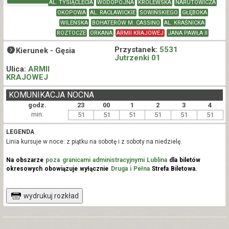
AL. TYSIĄCLECIA
WODOPOJNA
KRÓLEWSKA
NARUTOWICZA
OKOPOWA
AL. RACŁAWICKIE
SOWIŃSKIEGO
GŁĘBOKA
WILEŃSKA
BOHATERÓW M. CASSINO
AL. KRAŚNICKA
ROZTOCZE
ORKANA
ARMII KRAJOWEJ
JANA PAWŁA II
Przystanek:
5531
Kierunek -
Gęsia
Jutrzenki 01
Ulica:
ARMII
KRAJOWEJ
KOMUNIKACJA NOCNA
godz.
23
00
1
2
3
4
min.
51
51
51
51
51
51
LEGENDA
Linia kursuje w noce: z piątku na sobotę i z soboty na niedzielę.
Na obszarze
poza granicami administracyjnymi Lublina
dla biletów
okresowych obowiązuje wyłącznie
Druga i Pełna
Strefa Biletowa.
wydrukuj rozkład