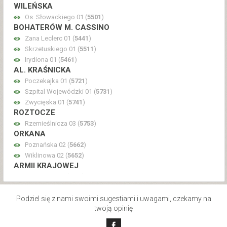
WILEŃSKA
Os. Słowackiego 01 (
5501
)
BOHATERÓW M. CASSINO
Zana Leclerc 01 (
5441
)
Skrzetuskiego 01 (
5511
)
Irydiona 01 (
5461
)
AL. KRAŚNICKA
Poczekajka 01 (
5721
)
Szpital Wojewódzki 01 (
5731
)
Zwycięska 01 (
5741
)
ROZTOCZE
Rzemieślnicza 03 (
5753
)
ORKANA
Poznańska 02 (
5662
)
Wiklinowa 02 (
5652
)
ARMII KRAJOWEJ
Jutrzenki 01 (
5531
)
JANA PAWŁA II
Bociania 01 (
5541
)
Podziel się z nami swoimi sugestiami i uwagami, czekamy na
twoją opinię
Perłowa 01 (
5551
)
Kryształowa 01 (
5561
)