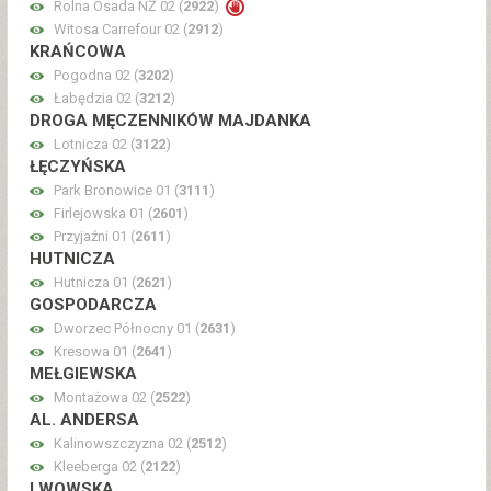
Rolna Osada NŻ 02 (
2922
)
Witosa Carrefour 02 (
2912
)
KRAŃCOWA
Pogodna 02 (
3202
)
Łabędzia 02 (
3212
)
DROGA MĘCZENNIKÓW MAJDANKA
Lotnicza 02 (
3122
)
ŁĘCZYŃSKA
Park Bronowice 01 (
3111
)
Firlejowska 01 (
2601
)
Przyjaźni 01 (
2611
)
HUTNICZA
Hutnicza 01 (
2621
)
GOSPODARCZA
Dworzec Północny 01 (
2631
)
Kresowa 01 (
2641
)
MEŁGIEWSKA
Montażowa 02 (
2522
)
AL. ANDERSA
Kalinowszczyzna 02 (
2512
)
Kleeberga 02 (
2122
)
LWOWSKA