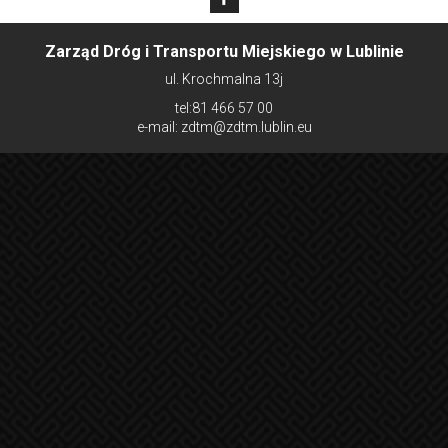
Roztocze 01 (
5571
)
Gęsia II 01 (
5621
)
Gęsia 06 (
5586
)
Zarząd Dróg i Transportu Miejskiego w Lublinie
ul. Krochmalna 13j
tel:81 466 57 00
e-mail: zdtm@zdtm.lublin.eu