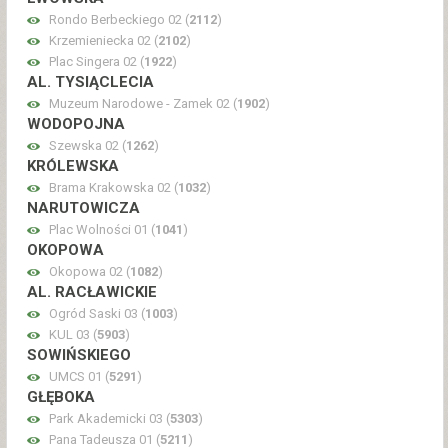
Rondo Berbeckiego 02 (
2112
)
Krzemieniecka 02 (
2102
)
Plac Singera 02 (
1922
)
AL. TYSIĄCLECIA
Muzeum Narodowe - Zamek 02 (
1902
)
WODOPOJNA
Szewska 02 (
1262
)
KRÓLEWSKA
Brama Krakowska 02 (
1032
)
NARUTOWICZA
Plac Wolności 01 (
1041
)
OKOPOWA
Okopowa 02 (
1082
)
AL. RACŁAWICKIE
Ogród Saski 03 (
1003
)
KUL 03 (
5903
)
SOWIŃSKIEGO
UMCS 01 (
5291
)
GŁĘBOKA
Park Akademicki 03 (
5303
)
Pana Tadeusza 01 (
5211
)