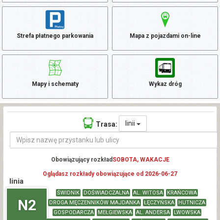
Strefa płatnego parkowania
Mapa z pojazdami on-line
Mapy i schematy
Wykaz dróg
linii
Trasa:
Obowiązujący rozkład
SOBOTA, WAKACJE
Oglądasz rozkłady obowiązujące od 2026-06-27
linia
ŚWIDNIK
DOŚWIADCZALNA
AL. WITOSA
KRAŃCOWA
N2
DROGA MĘCZENNIKÓW MAJDANKA
ŁĘCZYŃSKA
HUTNICZA
GOSPODARCZA
MEŁGIEWSKA
AL. ANDERSA
LWOWSKA