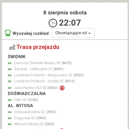
8 sierpnia sobota
22:07
Obowiązujące od:
Wyszukaj rozkład
Trasa przejazdu
ŚWIDNIK
Dworzec Świdnik Miasto 02 (
8472
)
Świdnik - Helikopter 01 (
8401
)
Lotników Polskich - stacja paliw 02 (
8322
)
Lotników Polskich - działki 02 (
8312
)
Jana Pawła II NŻ 02 (
8302
)
DOŚWIADCZALNA
Felin 02 (
3182
)
AL. WITOSA
Doświadczalna 02 (
2952
)
Grygowej 02 (
2942
)
Witosa Felicity 02 (
2932
)